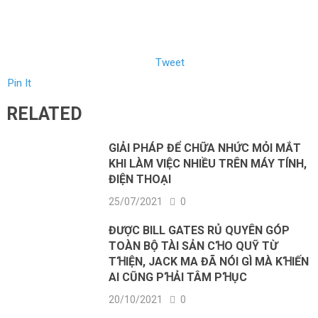
Tweet
Pin It
RELATED
GIẢI PHÁP ĐỂ CHỮA NHỨC MỎI MẮT
KHI LÀM VIỆC NHIỀU TRÊN MÁY TÍNH,
ĐIỆN THOẠI
25/07/2021
0
ĐƯỢC BILL GATES RỦ QUYÊN GÓP
TOÀN BỘ TÀI SẢN CꞪO QUỸ TỪ
TꞪIỆN, JACK MA ĐÃ NÓI GÌ MÀ KꞪIẾN
AI CŨNG PꞪẢI TÂM PꞪỤC
20/10/2021
0