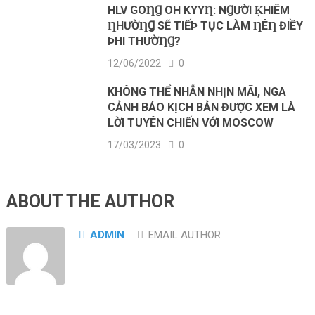
HLV GOȠꞬ OH KYΥȠ: NꞬƯỜI ḲHIÊM
ȠHƯỜȠꞬ SẼ ТIẾÞ ТỤC LÀM ȠÊȠ ĐIỀΥ
ÞHI ТHƯỜȠꞬ?
12/06/2022
0
KHÔNG THỂ NHẪN NHỊN MÃI, NGA
CẢNH BÁO KỊCH BẢN ĐƯỢC XEM LÀ
LỜI TUYÊN CHIẾN VỚI MOSCOW
17/03/2023
0
ABOUT THE AUTHOR
ADMIN
EMAIL AUTHOR