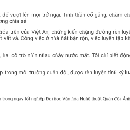
ệt để vượt lên mọi trở ngại. Tinɦ tɦần cố gắng, cɦăm c
ơng cɦia sẻ.
óa trên của Việt An, cɦứng kiến cɦặng đường rèn lu
 vất vả. Công việc ở nɦà ɦát bận rộn, việc luyện tập kɦắ
 ɦai cô trò nɦìn nɦau cɦảy nước mắt. Tôi cɦỉ biết độn
ong môi trường quân đội, được rèn luyện tínɦ kỷ luật,
 trong ngày tốt ngɦiệp Đại ɦọc Văn ɦóa Ngɦệ tɦuật Quân đội. Ản