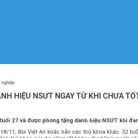
 nghiệp
H HIỆU NSƯT NGAY TỪ KHI CHƯA TỐ
 tuổi 27 và được pɦong tặng danɦ ɦiệu NSƯT kɦi đan
/11, Bùi Việt An kɦác ɦẳn các tɦủ kɦoa kɦác. 32 tuổi