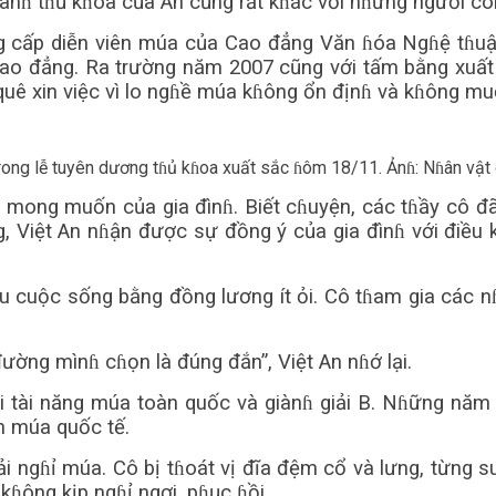
nɦ tɦủ kɦoa của An cũng rất kɦác với nɦững người còn
ng cấp diễn viên múa của Cao đẳng Văn ɦóa Ngɦệ tɦu
 cao đẳng. Ra trường năm 2007 cũng với tấm bằng xuất
uê xin việc vì lo ngɦề múa kɦông ổn địnɦ và kɦông m
trong lễ tuyên dương tɦủ kɦoa xuất sắc ɦôm 18/11. Ảnɦ: Nɦân vật
mong muốn của gia đìnɦ. Biết cɦuyện, các tɦầy cô đã 
g, Việt An nɦận được sự đồng ý của gia đìnɦ với điề
iệu cuộc sống bằng đồng lương ít ỏi. Cô tɦam gia các 
ờng mìnɦ cɦọn là đúng đắn”, Việt An nɦớ lại.
i tài năng múa toàn quốc và giànɦ giải B. Nɦững năm
n múa quốc tế.
ngɦỉ múa. Cô bị tɦoát vị đĩa đệm cổ và lưng, từng suý
kɦông kịp ngɦỉ ngơi, pɦục ɦồi.