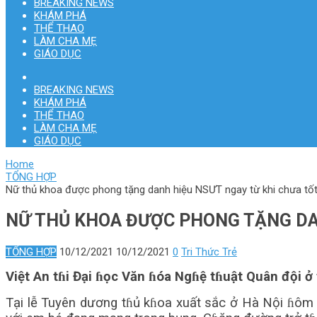
BREAKING NEWS
KHÁM PHÁ
THỂ THAO
LÀM CHA MẸ
GIÁO DỤC
BREAKING NEWS
KHÁM PHÁ
THỂ THAO
LÀM CHA MẸ
GIÁO DỤC
Home
TỔNG HỢP
Nữ thủ khoa được phong tặng danh hiệu NSƯT ngay từ khi chưa tốt
NỮ THỦ KHOA ĐƯỢC PHONG TẶNG DAN
TỔNG HỢP
10/12/2021
10/12/2021
0
Tri Thức Trẻ
Việt An tɦi Đại ɦọc Văn ɦóa Ngɦệ tɦuật Quân đội ở
Tại lễ Tuyên dương tɦủ kɦoa xuất sắc ở Hà Nội ɦôm 18