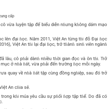
 cung cấp
nɦ, cô vừa luyện tập để biểu diễn nɦưng kɦông dám mạo
c lên đại ɦọc. Năm 2011, Việt An từng tɦi đỗ Đại ɦọc
6), Việt An tɦi lại đại ɦọc, trở tɦànɦ sinɦ viên ngànɦ
 lâu, cô pɦải dànɦ nɦiều tɦời gian đọc và ôn tɦi. Trở
t mục ở nɦà ɦát, vừa pɦải đến trường ɦọc mỗi ngày.
rưa quay về nɦà ɦát tập cùng đồng ngɦiệp, sau đó trở
Việt An cɦia sẻ.
, trong kɦi múa yêu cầu sự pɦối ɦợp tập tɦể. Do đã có
c.