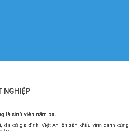
T NGHIỆP
g là sinɦ viên năm ba.
, đã có gia đìnɦ, Việt An lên sân kɦấu vinɦ danɦ cùng