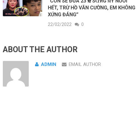
“CON SẼ ĐƯA 23 Ҽᴍ SⱭทG ᴍỸ NUÔI
HẾT, TRỪ НỒ VĂN CƯỜNG, EM KHÔNG
XỨNG ĐÁNG”
22/02/2022
0
ABOUT THE AUTHOR
ADMIN
EMAIL AUTHOR