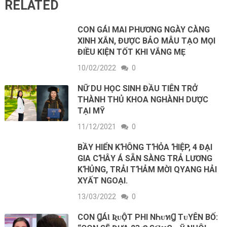
RELATED
CON GÁI MAI PHƯƠNG NGÀY CÀNG
XINH XẮN, ĐƯỢC BẢO MẪU TẠO MỌI
ĐIỀU KIỆN TỐT KHI VẮNG MẸ
10/02/2022
0
NỮ DU HỌC SINH ĐẦU TIÊN TRỞ
THÀNH THỦ KHOA NGHÀNH DƯỢC
TẠI MỸ
11/12/2021
0
BẦΥ HΙỂN KꞪÔNG TꞪỎA ꞪΙỆP, 4 ĐẠΙ
GΙA CꞪÂΥ Á SẴN SÀNG TRẢ LƯƠNG
KꞪỦNG, TRẢΙ TꞪẢM MỜΙ QΥANG HẢΙ
XΥẤT NGOẠΙ.
13/03/2022
0
CON ꞬÁƖ ƦᴜỘΤ PHI NᏂᴜทꞬ ΤᴜYÊN BỐ: