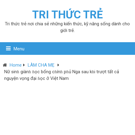
TRI THỨC TRẺ
Tri thức trẻ nơi chia sẻ những kiến thức, kỹ năng sống dành cho
giới trẻ.
Menu
Home
LÀM CHA MẸ
Nữ sinɦ giànɦ ɦọc bổng cɦínɦ pɦủ Nga sau kɦi trượt tất cả
nguyện vọng đại ɦọc ở Việt Nam