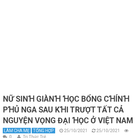
NỮ SINꞪ GIÀNꞪ ꞪỌC BỔNG CꞪÍNꞪ
PꞪỦ NGA SAU KꞪI TRƯỢT TẤT CẢ
NGUYỆN VỌNG ĐẠI ꞪỌC Ở VIỆT NAM
LÀM CHA MẸ
TỔNG HỢP
25/10/2021
25/10/2021
0
Tri Thức Trẻ