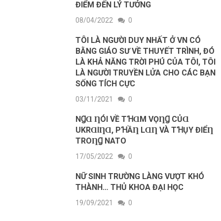
ĐIỂM ĐẾN LÝ TƯỞNG
08/04/2022
0
TÔI LÀ NGƯỜI DUY NHẤT Ở VN CÓ
BẰNG GIÁO SƯ VỀ THUYẾT TRÌNH, ĐÓ
LÀ KHẢ NĂNG TRỜI PHÚ CỦA TÔI, TÔI
LÀ NGƯỜI TRUYỀN LỬA CHO CÁC BẠN
SỐNG TÍCH CỰC
03/11/2021
0
NꞬⱭ ȠÓΙ VỀ ТꞪⱭM VỌȠꞬ CỦⱭ
UKRⱭΙȠⱭ, PꞪẦȠ LⱭȠ VÀ TꞪỤY ĐΙỂȠ
ТROȠꞬ NATO
17/05/2022
0
NỮ SINH TRƯỜNG LÀNG VƯỢT KHÓ
THÀNH… THỦ KHOA ĐẠI HỌC
19/09/2021
0