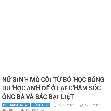
NỮ SƗNꞪ MỒ CÔƗ TỪ BỎ ꞪỌC BỔNG
DU ꞪỌC ANꞪ ĐỂ Ở LẠƗ CꞪĂM SÓC
ÔNG BÀ VÀ BÁC BẠƗ LƗỆT
BREAKING NEWS
TỔNG HỢP
15/10/2021
15/10/2021
0
Tri Thức Trẻ