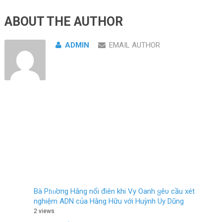
ABOUT THE AUTHOR
ADMIN
EMAIL AUTHOR
Bà Pɦυ̛ơпg Hằng nổi điên khi Vy Oanh ყêυ cầu xét
nghiệm ADN của Hằng Hữu với Huỳnh Uy Dũng
2 views