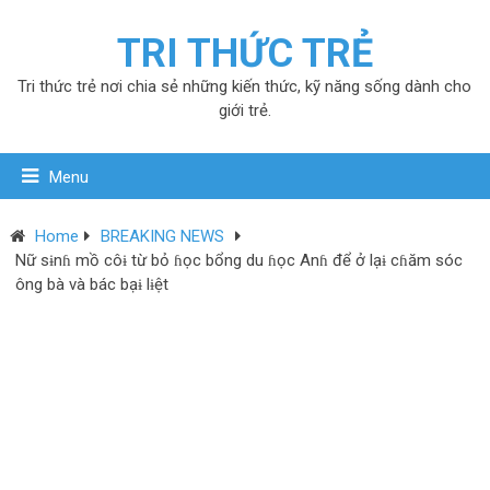
TRI THỨC TRẺ
Tri thức trẻ nơi chia sẻ những kiến thức, kỹ năng sống dành cho
giới trẻ.
Menu
Home
BREAKING NEWS
Nữ sɨnɦ mồ côɨ từ bỏ ɦọc bổng du ɦọc Anɦ để ở lạɨ cɦăm sóc
ông bà và bác bạɨ lɨệt