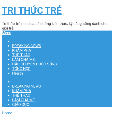
TRI THỨC TRẺ
Tri thức trẻ nơi chia sẻ những kiến thức, kỹ năng sống dành cho
giới trẻ.
Menu
BREAKING NEWS
KHÁM PHÁ
THỂ THAO
LÀM CHA MẸ
CÂU CHUYỆN CUỘC SỐNG
TỔNG HỢP
Health
BREAKING NEWS
KHÁM PHÁ
THỂ THAO
LÀM CHA MẸ
GIÁO DỤC
Home