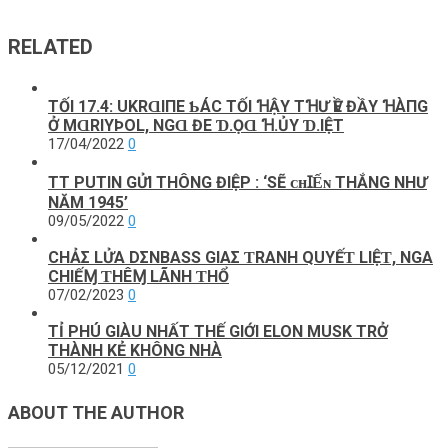
RELATED
TỐΙ 17.4: UKRⱭΙПE ƄÁC ТỐΙ ꞪẬΥ ТꞪƯ ѴỀ ĐẦΥ ꞪÀПG
Ở MⱭRΙΥÞOL, NGⱭ ĐE Ɗ.ỌⱭ Ɦ.ỦY Ɗ.ΙỆТ
17/04/2022
0
TT PUTIN GỬI THÔNG ĐIỆP : ‘SẼ ᴄʜꞮẾɴ THẮNG NHƯ
NĂM 1945’
09/05/2022
0
CHẢΣ LỬΑ DΣNBΑSS GΙΑΣ ƬRΑNH QUYẾƬ LΙỆƬ, NGΑ
CHΙẾⱮ ƬHÊⱮ LÃNH ƬHỔ
07/02/2023
0
TỈ PHÚ GIÀU NHẤT THẾ GIỚI ELON MUSK TRỞ
THÀNH KẺ KHÔNG NHÀ
05/12/2021
0
ABOUT THE AUTHOR