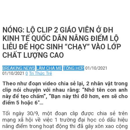
NÓNG: LỘ CLIP 2 GIÁO VIÊN Ở ĐH
KINH TẾ QUỐC DÂN NÂNG ĐIỂM LỘ
LIỄU ĐỂ HỌC SINH “CHẠY” VÀO LỚP
CHẤT LƯỢNG CAO
BREAKING NEWS
LÀM CHA MẸ
TỔNG HỢP
01/10/2021
01/10/2021
0
Tri Thức Trẻ
Theo như đoạn video chia sẻ lại, 2 nhân vật trong
clip nói chuyện với nhau rằng: “Nhớ tên con anh
này để tẹo chấm”, “Bạn này thì đỡ hơn, em sẽ cho
điểm 5 hoặc 6″…
Tối ngày 30/9, một đoạn clip được chia sẻ trên
mạng xã hội về việc 1 trường đại học có dấu hiệu
nâng điểm trong hoạt động thi đã gây xôn xao cộng