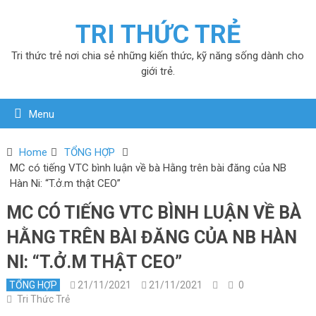
TRI THỨC TRẺ
Tri thức trẻ nơi chia sẻ những kiến thức, kỹ năng sống dành cho
giới trẻ.
Menu
Home
TỔNG HỢP
MC có tiếng VTC bình luận về bà Hằng trên bài đăng của NB
Hàn Ni: “T.ở.m thật CEO”
MC CÓ TIẾNG VTC BÌNH LUẬN VỀ BÀ
HẰNG TRÊN BÀI ĐĂNG CỦA NB HÀN
NI: “T.Ở.M THẬT CEO”
TỔNG HỢP
21/11/2021
21/11/2021
0
Tri Thức Trẻ