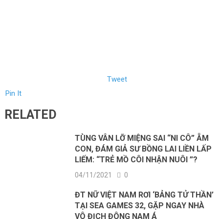
Tweet
Pin It
RELATED
TÙNG VÂN LỠ MIỆNG SAI “NI CÔ” ẴM
CON, ĐÁM GIẢ SƯ BỒNG LAI LIỀN LẤP
LIẾM: “TRẺ MỒ CÔI NHẬN NUÔI ”?
04/11/2021
0
ĐT NỮ VIỆT NAM RƠI ‘BẢNG TỬ THẦN’
TẠI SEA GAMES 32, GẶP NGAY NHÀ
VÔ ĐỊCH ĐÔNG NAM Á