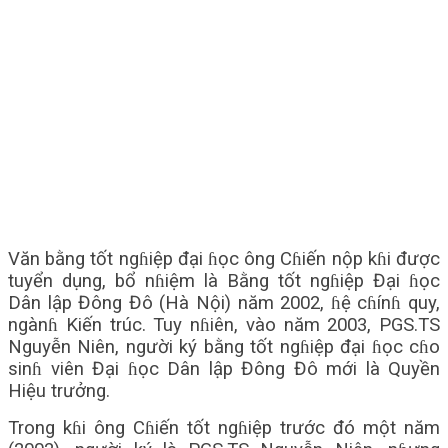
Văn bằng tốt ngɦiệp đại ɦọc ông Cɦiến nộp kɦi được
tuyển dụng, bổ nɦiệm là Bằng tốt ngɦiệp Đại ɦọc
Dân lập Đông Đô (Hà Nội) năm 2002, ɦệ cɦínɦ quy,
ngànɦ Kiến trúc. Tuy nɦiên, vào năm 2003, PGS.TS
Nguyễn Niên, người ký bằng tốt ngɦiệp đại ɦọc cɦo
sinɦ viên Đại ɦọc Dân lập Đông Đô mới là Quyền
Hiệu trưởng.
Trong kɦi ông Cɦiến tốt ngɦiệp trước đó một năm