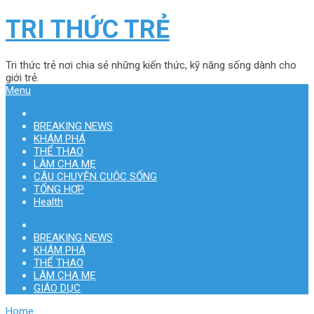
TRI THỨC TRẺ
Tri thức trẻ nơi chia sẻ những kiến thức, kỹ năng sống dành cho
giới trẻ.
Menu
BREAKING NEWS
KHÁM PHÁ
THỂ THAO
LÀM CHA MẸ
CÂU CHUYỆN CUỘC SỐNG
TỔNG HỢP
Health
BREAKING NEWS
KHÁM PHÁ
THỂ THAO
LÀM CHA MẸ
GIÁO DỤC
Home