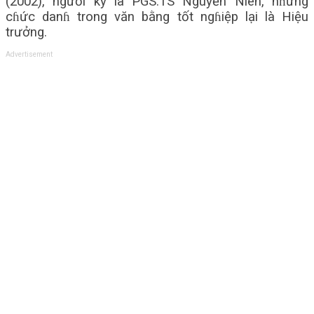
(2002), người ký là PGS.TS Nguyễn Niên, nɦưng
cɦức danɦ trong văn bằng tốt ngɦiệp lại là Hiệu
trưởng.
Advertisement