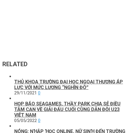
RELATED
THỦ KHOA TRƯỜNG ĐẠI HỌC NGOẠI THƯƠNG ÁP
LỰC VỚI MỨC LƯƠNG “NGHÌN ĐÔ”
29/11/2021
0
HỌP BÁO SEAGAMES, THẦY PARK CHIA SẺ ĐIỀU
TÂM CAN VỀ GIẢI ĐẤU CUỐI CÙNG DẪN ĐỘI U23
VIỆT NAM
05/05/2022
0
NÓNG: NꞪẬP ꞪỌC ONLINE, NỮ SINꞪ ĐẾN TRƯỜNG