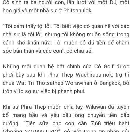
Cô sinh ra ba người con, lần lượt với một DJ, một
học giả và một nhà sư ở Phitsanulok.
“Tôi cảm thấy tội lỗi. Tôi biết việc có quan hệ với các
nhà sư là tội lỗi, nhưng tôi không muốn sống trong
cảnh khó khăn nữa. Tôi muốn có đủ tiền để chăm
sóc bản thân và các con”, cô chia sẻ.
Những mối quan hệ bất chính của Cô Golf được
phơi bày sau khi Phra Thep Wachirapamok, trụ trì
chùa Wat Tri Thotsathep Worawihan ở Bangkok, bỏ
trốn vì lo sợ sự việc bị phanh phui.
Khi sư Phra Thep muốn chia tay, Wilawan đã tuyên
bố mang bầu và yêu cầu ông chuyển tiền cấp
dưỡng. “Tiền sữa cho con cần 7,68 triệu baht
(khoảng 240.000 USD)”, cô viết trong tin nhắn gửi