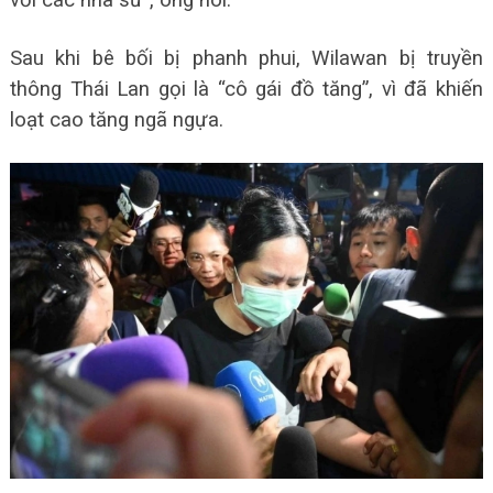
Sau khi bê bối bị phanh phui, Wilawan bị truyền
thông Thái Lan gọi là “cô gái đồ tăng”, vì đã khiến
loạt cao tăng ngã ngựa.