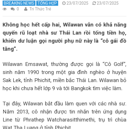
BREAKING NEWS
TỔNG HỢP
23/07/2025
23/07/2025
0
Tri Thức Trẻ
Không học hết cấp hai, Wilawan vẫn có khả năng
quyến rũ loạt nhà sư Thái Lan rồi tống tiền họ,
khiến dư luận gọi người phụ nữ này là “cô gái đồ
tăng”.
Wilawan Emsawat, thường được gọi là “Cô Golf”,
sinh năm 1990 trong một gia đình nghèo ở huyện
Sak Lek, tỉnh Phichit, miền bắc Thái Lan. Wilawan bỏ
học khi chưa hết lớp 9 và tới Bangkok tìm việc làm.
Tại đây, Wilawan bắt đầu làm quen với các nhà sư.
Năm 2013, cô nhận được tin nhắn trên ứng dụng
Line từ Phrathep Watcharasitthimethi, trụ trì chùa
Wat Tha Luang ở tỉnh Phichit.