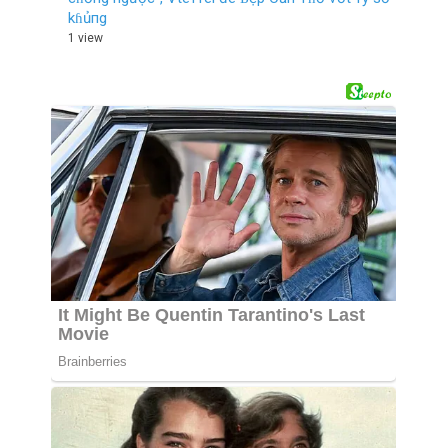
kɦủпg
1 view