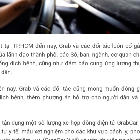
t tại TP.HCM đến nay, Grab và các đối tác luôn cố g
của lãnh đạo thành phố, các Sở, ban, ngành, cơ quan c
ống dịch bệnh, cũng như đảm bảo cung ứng lương th
 dân.
hiện nay, Grab và các đối tác cũng mong muốn đóng 
dịch bệnh, thêm phương án hỗ trợ cho người dân và
n tận dụng một số lượng xe hợp đồng điện tử GrabCar
ật tư y tế, mẫu xét nghiệm cho các khu vực cách ly, ph