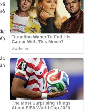
 xế
 mô
 dự
iển
tác
oàn