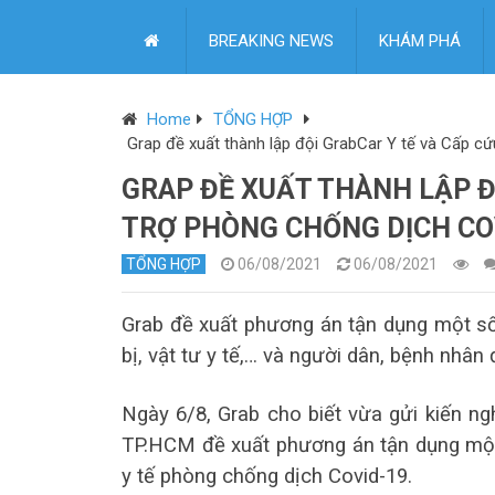
BREAKING NEWS
KHÁM PHÁ
Home
TỔNG HỢP
Grap đề xuất thành lập đội GrabCar Y tế và Cấp c
GRAP ĐỀ XUẤT THÀNH LẬP Đ
TRỢ PHÒNG CHỐNG DỊCH COV
TỔNG HỢP
06/08/2021
06/08/2021
Grab đề xuất phương án tận dụng một số 
bị, vật tư y tế,… và người dân, bệnh nhân 
Ngày 6/8, Grab cho biết vừa gửi kiến n
TP.HCM đề xuất phương án tận dụng một
y tế phòng chống dịch Covid-19.