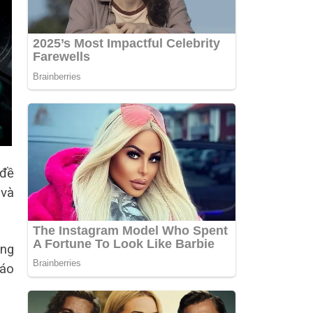
 đề
 và
ợng
báo