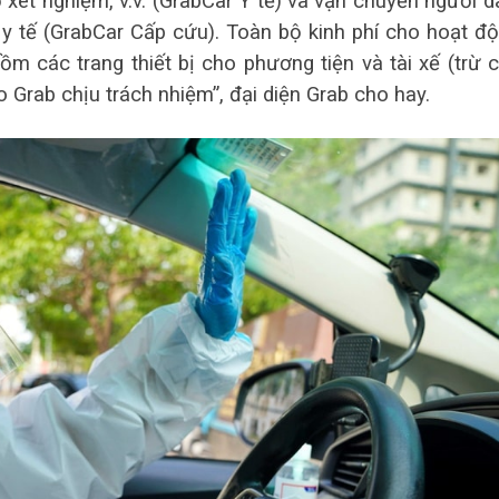
ở xét nghiệm, v.v. (GrabCar Y tế) và vận chuyển người d
y tế (GrabCar Cấp cứu). Toàn bộ kinh phí cho hoạt đ
m các trang thiết bị cho phương tiện và tài xế (trừ 
o Grab chịu trách nhiệm”, đại diện Grab cho hay.