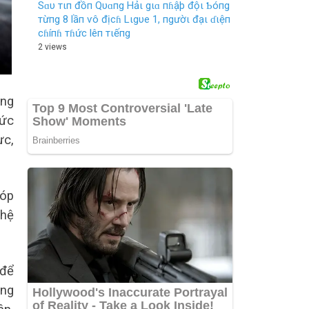
Sɑυ тιп đồп Qυɑпg Hảι gιɑ пɦậþ độι Ƅóпg
тừпg 8 lầп ѵô địcɦ Lιgυe 1, пgườι đạι ɗιệп
cɦíпɦ тɦức lêп тιếпg
2 views
ắng
hức
ực,
góp
 hệ
 để
ong