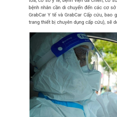
tỏa, cơ sở y tế, bệnh viện dã chiến, cơ s
bệnh nhân cần di chuyển đến các cơ sở 
GrabCar Y tế và GrabCar Cấp cứu, bao gồ
trang thiết bị chuyên dụng cấp cứu), sẽ d