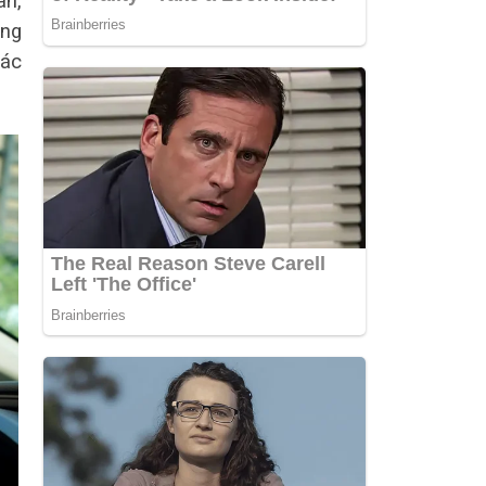
ân,
ộng
các