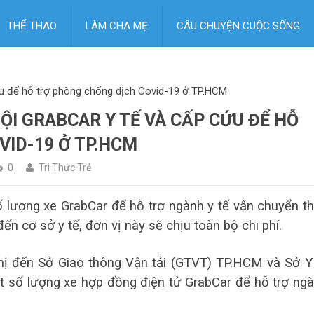
THỂ THAO
LÀM CHA MẸ
CÂU CHUYỆN CUỘC SỐNG
ứu để hỗ trợ phòng chống dịch Covid-19 ở TP.HCM
ỘI GRABCAR Y TẾ VÀ CẤP CỨU ĐỂ HỖ
ID-19 Ở TP.HCM
0
Tri Thức Trẻ
lượng xe GrabCar để hỗ trợ ngành y tế vận chuyển th
đến cơ sở y tế, đơn vị này sẽ chịu toàn bộ chi phí.
ghị đến Sở Giao thông Vận tải (GTVT) TP.HCM và Sở Y
 số lượng xe hợp đồng điện tử GrabCar để hỗ trợ ng