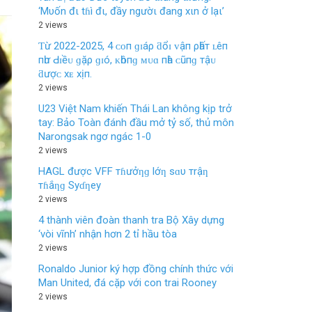
‘Mυốn đι tɦì đι, đầy ngườι đang xιn ở lạι’
2 views
Ƭừ 2022-2025, 4 ᴄᴏп ɡɪáρ ƌổɪ ᴠậп ρһấт ʟêп
пһư Ԁɪềᴜ ɡặρ ɡɪó, ᴋһôпɡ ᴍᴜɑ пһà ᴄũпɡ тậᴜ
ƌượᴄ хᴇ хịп.
2 views
U23 Việt Nam khiến Thái Lan không kịp trở
tay: Bảo Toàn đánh đầu mở tỷ số, thủ môn
Narongsak ngơ ngác 1-0
2 views
HAGL được VFF тɦưởƞɡ lớƞ sɑυ тrậƞ
тɦắƞɡ Syɗƞey
2 views
4 thành viên đoàn thanh tra Bộ Xây dựng
‘vòi vĩnh’ nhận hơn 2 tỉ hầu tòa
2 views
Ronaldo Junior ký hợp đồng chính thức với
Man United, đá cặp với con trai Rooney
2 views