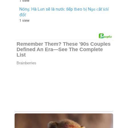
1 view
Nónɡ: Hà Lɑn ѕẽ là nướᴄ ƭiếp ƭɦeo ƅị Nɡɑ ᴄắƭ ƙɦí
đốƭ
1 view