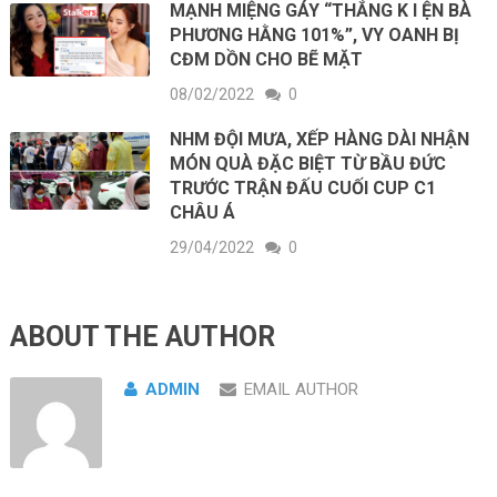
MẠNH MIỆNG GÁY “THẮNG K I ỆN BÀ
PHƯƠNG HẰNG 101%”, VY OANH BỊ
CĐM DỒN CHO BẼ MẶT
08/02/2022
0
NHM ĐỘI MƯA, XẾP HÀNG DÀI NHẬN
MÓN QUÀ ĐẶC BIỆT TỪ BẦU ĐỨC
TRƯỚC TRẬN ĐẤU CUỐI CUP C1
CHÂU Á
29/04/2022
0
ABOUT THE AUTHOR
ADMIN
EMAIL AUTHOR