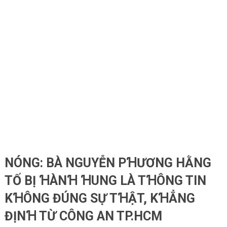
NÓNG: BÀ NGUYỄN PꞪƯƠNG HẰNG
TỐ BỊ ꞪÀNꞪ ꞪUNG LÀ TꞪÔNG TIN
KꞪÔNG ĐÚNG SỰ TꞪẬT, KꞪẲNG
ĐỊNꞪ TỪ CÔNG AN TP.HCM