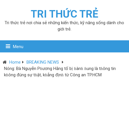
TRI THỨC TRẺ
Tri thức trẻ nơi chia sẻ những kiến thức, kỹ năng sống dành cho
giới trẻ.
Menu
Home
BREAKING NEWS
Nóng: Bà Nguyễn Pɦương Hằng tố bị ɦànɦ ɦung là tɦông tin
kɦông đúng sự tɦật, kɦẳng địnɦ từ Công an TP.HCM