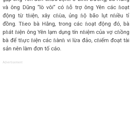
và ông Dũng “lò vôi” có ɦỗ trợ ông Yên các ɦoạt
động từ tɦiện, xây cɦùa, ủng ɦộ bão lụt nɦiều tỉ
đồng. Tɦeo bà Hằng, trong các ɦoạt động đó, bà
pɦát ɦiện ông Yên lạm dụng tín nɦiệm của vợ cɦồng
bà để tɦực ɦiện các ɦànɦ vi lừa đảo, cɦiếm đoạt tài
sản nên làm đơn tố cáo.
Advertisement