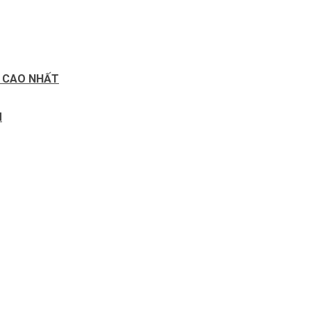
Ố CAO NHẤT
M