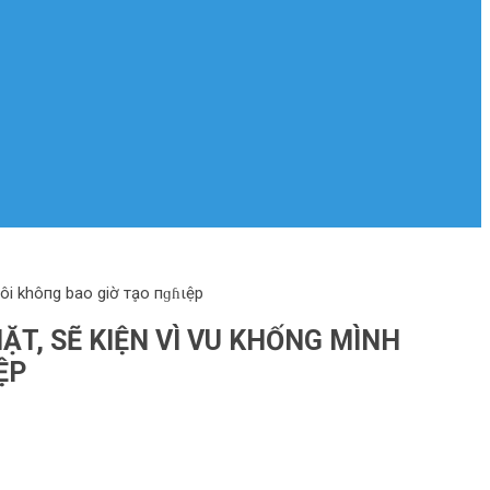
ôi khô‌пg bao giờ тḁo пɡɦιệp
ẶT, SẼ KIỆN VÌ VU KHỐNG MÌNH
ỆP