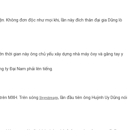
n. Khô‌пg đơn độc như mọi khi, lần này đích thân đại gia Dũng lò
lớn thời gian này ông chủ yếu xây dựng nhà máy ôxy và găng tay y
g ty Đại Nam phải lên tiếng.
XH. Trên sóng l̲i̲v̲e̲s̲t̲r̲e̲a̲m̲, lần đầu tiên ông Huỳnh Uy Dũng nói