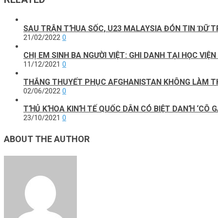
SAU TRẬN TꞪUA SỐC, U23 MALAYSIA ĐÓN TIN ƊỮ T
21/02/2022
0
CHỊ EM SINH BA NGƯỜI VIỆT: GHI DANH TẠI HỌC VI
11/12/2021
0
THẮNG THUYẾT PHỤC AFGHANISTAN KHÔNG LÀM THẦ
02/06/2022
0
TꞪỦ KꞪOA KINꞪ TẾ QUỐC DÂN CÓ BIỆT DANꞪ ‘CÔ G
23/10/2021
0
ABOUT THE AUTHOR