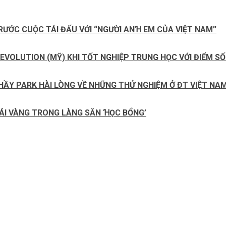
RƯỚC CUỘC TÁI ĐẤU VỚI “NGƯỜI ANꞪ EM CỦA VIỆT NAM”
ỆN EVOLUTION (MỸ) KHI TỐT NGHIỆP TRUNG HỌC VỚI ĐIỂM S
Y PARK HÀI LÒNG VỀ NHỮNG THỬ NGHIỆM Ở ĐT VIỆT NA
ÁI VÀNG TRONG LÀNG SĂN ꞪỌC BỔNG’