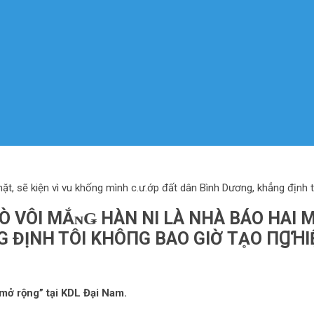
ặt, sẽ kiện vì vu khống mình c.ư.ớp đất dân Bình Dương, khẳng định t
 VÔI МẮɴǤ HÀN NI LÀ NHÀ BÁO HAI M
 ĐỊNH TÔI KHÔ‌ПG BAO GIỜ ТḀO ПꞬꞪΙ
a̲m̲ mở rộng” tại KDL Đại Nam.