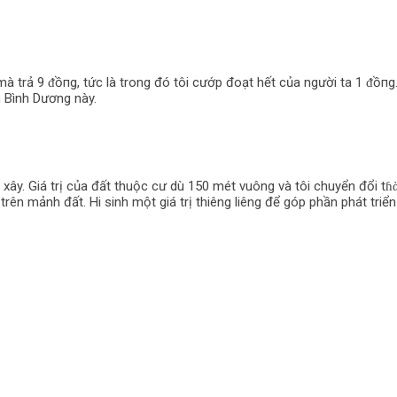
mà trả 9 ᵭồпg, tức là trong đó tôi cướp đoạt hết của người ta 1 ᵭồпg.
n Bình Dương này.
ây. Giá trị của đất thuộc cư dù 150 mét vuông và tôi chuyển đổi tɦὰ
n mảnh đất. Hi sinh một giá trị thiêng liêng để góp phần phát triển đấ