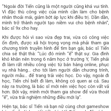
“Ngoài đời Tiến cũng là một người cũng khá vui tính.
Vì đặc thù công việc của mình cần làm cho bệnh
nhân thoải mái, giảm bớt áp lực khi điều trị. Dần dần,
mình trở thành người tạo niềm vui cho bệnh nhân”,
bác sĩ 9x cho hay.
Khi được hỏi vì sao vừa đẹp trai, vừa có công việc
ổn định, được xã hội trọng vọng mà phải tham gia
chương trình truyền hình để tìm bạn gái, bác sĩ Tiến
chia sẻ thật thà: “Lúc đó mình “ế” thật sự. Gia đình
khó khăn nên trong 6 năm học ở trường Y, Tiến phải
đi làm rất nhiều công việc từ bán hàng online, phục
vụ nhà hàng… cho tới làm người dẫn chương trình,
người mẫu… để trang trải việc học. Do vậy, ngoài đi
học, Tiến chỉ biết đi làm, không có quen ai cả. Sau
này ra trường, là bác sĩ mới nên việc học còn vất vả
hơn. Bởi vậy, mình mới tham gia show để vừa thoát
“ế”, vừa trải nghiệm những điều mới lạ”.
Hiện tại, bác sĩ Tiến và bạn nữ cùng chơi gameshow