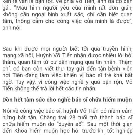
kén rể vẫn là bạn tốt. Về phía Võ Tiến, anh đã có bạn
gái. “Mẫu hình người yêu của mình rất đơn giản,
không cần ngoại hình xuất sắc, chỉ cần biết quan
tâm, thông cảm cho công việc của mình là được”,
anh nói.
Sau khi được mọi người biết tới qua truyền hình,
mạng xã hội, Huỳnh Võ Tiến nhận được nhiều lời hỏi
thăm, quan tâm từ cư dân mạng qua tin nhắn. Thậm
chí, có bạn còn viết thư tay gửi đến tận bệnh viện
nơi Tiến đang làm việc khiến vị bác sĩ trẻ khá bất
ngờ. Tuy vậy, vì công việc nghề y quá bận rộn, Võ
Tiến không thể trả lời hết các tin nhắn.
Dồn hết tâm sức cho nghề bác sĩ chữa hiếm muộn
Nói về công việc bác sĩ, huỳnh Võ Tiến có niềm cảm
hứng bất tận. Chàng trai 28 tuổi trở thành bác sĩ
chữa hiếm muộn do “duyên số”. Sau một thời gian
đến Khoa hiếm muộn học hỏi trước khi tốt nghiệp