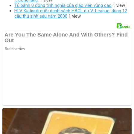
‘trường làng’
1 view
Tủ bánh 0 đồng tình nghĩa của giáo viên vùng cao
1 view
HLV Kiatisuk cнốɪ danh sách HAGL dự V-League, dùng 12
cầu thủ sinh sau năm 2000
1 view