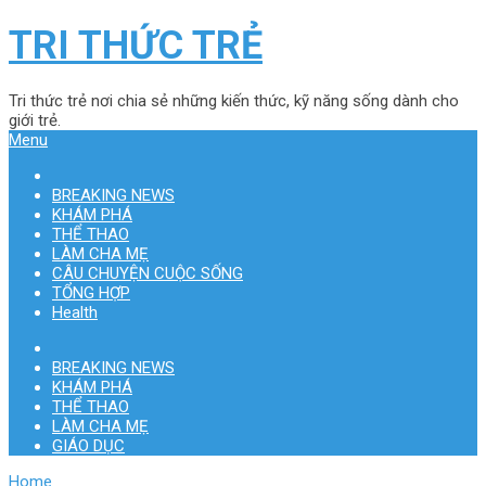
TRI THỨC TRẺ
Tri thức trẻ nơi chia sẻ những kiến thức, kỹ năng sống dành cho
giới trẻ.
Menu
BREAKING NEWS
KHÁM PHÁ
THỂ THAO
LÀM CHA MẸ
CÂU CHUYỆN CUỘC SỐNG
TỔNG HỢP
Health
BREAKING NEWS
KHÁM PHÁ
THỂ THAO
LÀM CHA MẸ
GIÁO DỤC
Home