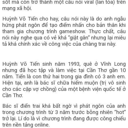
sốt mà còn trở thành một câu nói viral (lan tỏa) trên
mạng xã hội.
Huỳnh Võ Tiến cho hay, câu nói này là do anh ngẫu
hứng phát ngôn để tạo điểm nhấn cho bản thân khi
tham gia chương trình gameshow. Thực chất, câu
nói này nghe qua có vẻ khá “giật gân” nhưng lại miêu
tả khá chính xác về công việc của chàng trai này.
Huỳnh Võ Tiến sinh năm 1993, quê ở Vĩnh Long
nhưng đã học tập và làm việc tại Cần Thơ gần 10
năm. Tiến là con thứ hai trong gia đình có 3 anh em.
Hiện tại, anh là bác sĩ chữa hiếm muộn (trị vô sinh
cho các cặp vợ chồng) của một bệnh viện quốc tế ở
Cần Thơ.
Bác sĩ điển trai khá bất ngờ vì phát ngôn của anh
trong chương trình từ 3 năm trước bỗng nhiên “hot”
trở lại. Lí do là vì chương trình đang được công chiếu
trên nền tảng online.