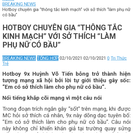
BREAKING NEWS
Hotboy chuyên gia “thông tắc kinh mạch” với sở thích “làm phụ nữ
có bầu”
HOTBOY CHUYÊN GIA “THÔNG TẮC
KINH MẠCH” VỚI SỞ THÍCH “LÀM
PHỤ NỮ CÓ BẦU”
BREAKING NEWS
TỔNG HỢP
02/10/2021
02/10/2021
0
Tri Thức
Trẻ
Hotboy 9x Huỳnh Võ Tiến bỗng trở thành hiện
tượng mạng xã hội bởi lời tự giới thiệu gây sốc:
“Em có sở thích làm cho phụ nữ có bầu”.
Nổi tiếng khắp cõi mạng vì một câu nói
Trong đoạn trích ngắn gây “sốt” trên mạng, khi được
MC hỏi sở thích cá nhân, 9x này dõng dạc tuyên bố:
“Em có sở thích làm cho phụ nữ có bầu”. Câu nói
này không chỉ khiến khán giả tại trường quay sửng