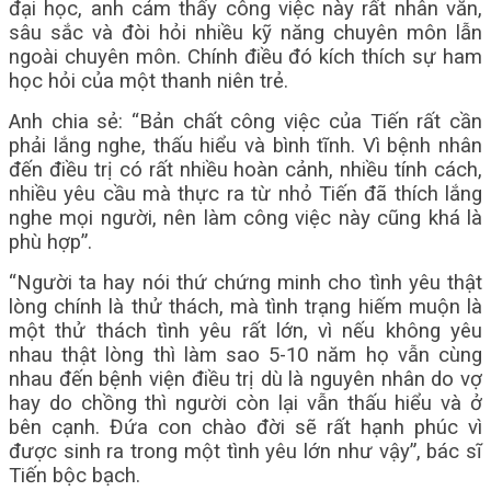
đại học, anh cảm thấy công việc này rất nhân văn,
sâu sắc và đòi hỏi nhiều kỹ năng chuyên môn lẫn
ngoài chuyên môn. Chính điều đó kích thích sự ham
học hỏi của một thanh niên trẻ.
Anh chia sẻ: “Bản chất công việc của Tiến rất cần
phải lắng nghe, thấu hiểu và bình tĩnh. Vì bệnh nhân
đến điều trị có rất nhiều hoàn cảnh, nhiều tính cách,
nhiều yêu cầu mà thực ra từ nhỏ Tiến đã thích lắng
nghe mọi người, nên làm công việc này cũng khá là
phù hợp”.
“Người ta hay nói thứ chứng minh cho tình yêu thật
lòng chính là thử thách, mà tình trạng hiếm muộn là
một thử thách tình yêu rất lớn, vì nếu không yêu
nhau thật lòng thì làm sao 5-10 năm họ vẫn cùng
nhau đến bệnh viện điều trị dù là nguyên nhân do vợ
hay do chồng thì người còn lại vẫn thấu hiểu và ở
bên cạnh. Đứa con chào đời sẽ rất hạnh phúc vì
được sinh ra trong một tình yêu lớn như vậy”, bác sĩ
Tiến bộc bạch.