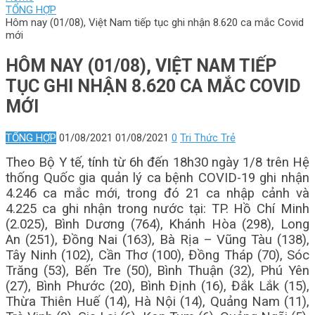
TỔNG HỢP
Hôm nay (01/08), Việt Nam tiếp tục ghi nhận 8.620 ca mắc Covid
mới
HÔM NAY (01/08), VIỆT NAM TIẾP
TỤC GHI NHẬN 8.620 CA MẮC COVID
MỚI
TỔNG HỢP
01/08/2021
01/08/2021
0
Tri Thức Trẻ
Theo Bộ Y tế, tính từ 6h đến 18h30 ngày 1/8 trên Hệ
thống Quốc gia quản lý ca bệnh COVID-19 ghi nhận
4.246 ca mắc mới, trong đó 21 ca nhập cảnh và
4.225 ca ghi nhận trong nước tại: TP. Hồ Chí Minh
(2.025), Bình Dương (764), Khánh Hòa (298), Long
An (251), Đồng Nai (163), Bà Rịa – Vũng Tàu (138),
Tây Ninh (102), Cần Thơ (100), Đồng Tháp (70), Sóc
Trăng (53), Bến Tre (50), Bình Thuận (32), Phú Yên
(27), Bình Phước (20), Bình Định (16), Đắk Lắk (15),
Thừa Thiên Huế (14), Hà Nội (14), Quảng Nam (11),