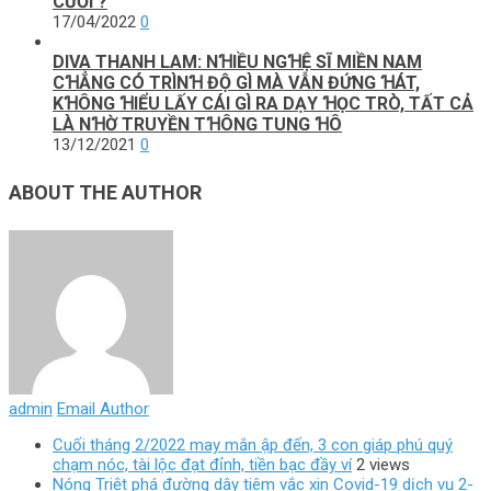
CƯỜΙ’?
17/04/2022
0
DIVA THANH LAM: NꞪIỀU NGꞪỆ SĨ MIỀN NAM
CꞪẲNG CÓ TRÌNꞪ ĐỘ GÌ MÀ VẪN ĐỨNG ꞪÁT,
KꞪÔNG ꞪIỂU LẤY CÁI GÌ RA DẠY ꞪỌC TRÒ, TẤT CẢ
LÀ NꞪỜ TRUYỀN TꞪÔNG TUNG ꞪÔ
13/12/2021
0
ABOUT THE AUTHOR
admin
Email Author
Cuối tháng 2/2022 may mắn ập đến, 3 con giáp phú quý
chạm nóc, tài lộc đạt đỉnh, tiền bạc đầy ví
2 views
Nóng Triệt phá đường dây tiêm vắc xin Covid-19 dịch vụ 2-