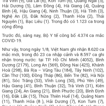
Trà Vinh (9), Gia Lai (6), Kon Tum (6), Quảng Ngãi (5),
Hải Dương (5), Lâm Đồng (4), Hà Giang (4), Quảng
Bình (4), Hậu Giang (4), Ninh Thuận (3), Hà Tĩnh (3),
Nghệ An (3), Đắk Nông (2), Thanh Hóa (2), Thái
Nguyên (1), Bạc Liêu (1). Trong đó có 1.123 ca trong
cộng đồng.
Trước đó, sáng nay, Bộ Y tế công bố 4.374 ca mắc
COVID-19.
Như vậy, trong ngày 1/8, Việt Nam ghi nhận 8.620 ca
mắc mới, trong đó 23 ca nhập cảnh và 8.597 ca ghi
nhận trong nước: tại TP. Hồ Chí Minh (4052), Bình
Dương (2179), Long An (569), Đồng Nai (425), Khánh
Hoà (298), Bà Rịa – Vũng Tàu (184), Tây Ninh (102),
Cần Thơ (100), Đồng Tháp (86), Bến Tre (82), Hà Nội
(81), Sóc Trăng (53), Vĩnh Long (50), Phú Yên (49),
Hậu Giang (41), Bình Thuận (32), Trà Vinh (31), Kiên
Giang (24), An Giang (21), Bình Phước (20), Bình Định
(16), Đắk Lắk (15), Thừa Thiên Huế (14), Quảng Nam
(11), Thanh Hóa (8 ), Hải Dương (7), Kon Tum (7),