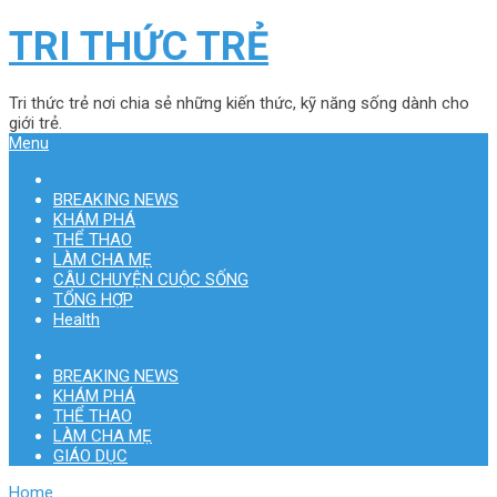
TRI THỨC TRẺ
Tri thức trẻ nơi chia sẻ những kiến thức, kỹ năng sống dành cho
giới trẻ.
Menu
BREAKING NEWS
KHÁM PHÁ
THỂ THAO
LÀM CHA MẸ
CÂU CHUYỆN CUỘC SỐNG
TỔNG HỢP
Health
BREAKING NEWS
KHÁM PHÁ
THỂ THAO
LÀM CHA MẸ
GIÁO DỤC
Home