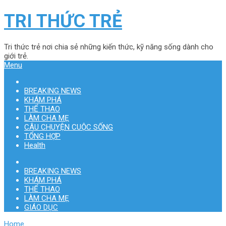
TRI THỨC TRẺ
Tri thức trẻ nơi chia sẻ những kiến thức, kỹ năng sống dành cho
giới trẻ.
Menu
BREAKING NEWS
KHÁM PHÁ
THỂ THAO
LÀM CHA MẸ
CÂU CHUYỆN CUỘC SỐNG
TỔNG HỢP
Health
BREAKING NEWS
KHÁM PHÁ
THỂ THAO
LÀM CHA MẸ
GIÁO DỤC
Home