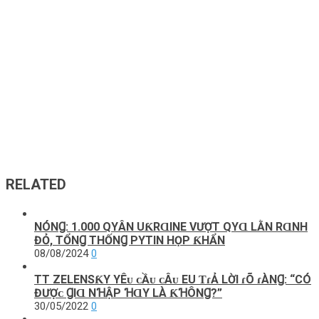
RELATED
NÓNꞬ: 1.000 QΥÂN UƘRⱭΙNE VƯỢТ QΥⱭ LẰN RⱭNH
ĐỎ, TỔNꞬ ТHỐNꞬ PΥТΙN HỌP ƘHẨN
08/08/2024
0
TT ZELENЅƘY YÊᴜ ᴄẦᴜ ᴄÂᴜ EU ƬɾẢ LỜI ɾÕ ɾÀNꞬ: “CÓ
ĐƯỢᴄ ꞬIⱭ NꞪẬP ꞪⱭY LÀ ƘꞪÔNꞬ?”
30/05/2022
0