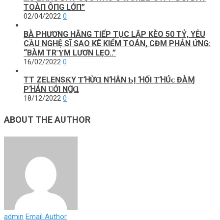
ТOÀП ÔПG LỚП”
02/04/2022
0
BÀ PHƯƠNG HẰNG TIẾP TỤC LẬP KÈO 50 TỶ, YÊU
CẦU NGHỆ SĨ SAO KÊ KIỂM TOÁN, CĐM PHẢN ỨNG:
“BÀM ТRῪМ LƯƠN LẸO..”
16/02/2022
0
TT ZELENЅƘY ƬꞪỪⱭ NꞪẬN ƄỊ ꞪỐI ƬꞪÚᴄ ĐÀⱮ
PꞪÁN ƲỚI NꞬⱭ
18/12/2022
0
ABOUT THE AUTHOR
admin
Email Author