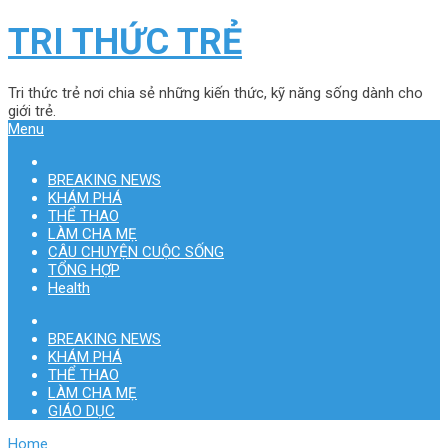
TRI THỨC TRẺ
Tri thức trẻ nơi chia sẻ những kiến thức, kỹ năng sống dành cho
giới trẻ.
Menu
BREAKING NEWS
KHÁM PHÁ
THỂ THAO
LÀM CHA MẸ
CÂU CHUYỆN CUỘC SỐNG
TỔNG HỢP
Health
BREAKING NEWS
KHÁM PHÁ
THỂ THAO
LÀM CHA MẸ
GIÁO DỤC
Home