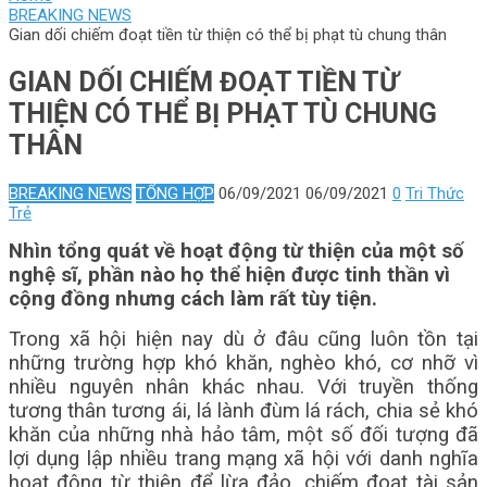
BREAKING NEWS
Gian dối chiếm đoạt tiền từ thiện có thể bị phạt tù chung thân
GIAN DỐI CHIẾM ĐOẠT TIỀN TỪ
THIỆN CÓ THỂ BỊ PHẠT TÙ CHUNG
THÂN
BREAKING NEWS
TỔNG HỢP
06/09/2021
06/09/2021
0
Tri Thức
Trẻ
Nhìn tổng quát về hoạt động từ thiện của một số
nghệ sĩ, phần nào họ thể hiện được tinh thần vì
cộng đồng nhưng cách làm rất tùy tiện.
Trong xã hội hiện nay dù ở đâu cũng luôn tồn tại
những trường hợp khó khăn, nghèo khó, cơ nhỡ vì
nhiều nguyên nhân khác nhau. Với truyền thống
tương thân tương ái, lá lành đùm lá rách, chia sẻ khó
khăn của những nhà hảo tâm, một số đối tượng đã
lợi dụng lập nhiều trang mạng xã hội với danh nghĩa
hoạt động từ thiện để lừa đảo, chiếm đoạt tài sản