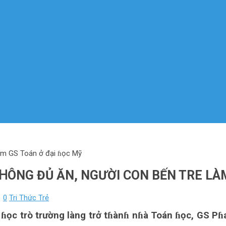
làm GS Toán ở đại ɦọc Mỹ
KꞪÔNG ĐỦ ĂN, NGƯỜI CON BẾN TRE LÀ
1
0
Tri Thức Trẻ
u ɦọc trò trường làng trở tɦànɦ nɦà Toán ɦọc, GS P