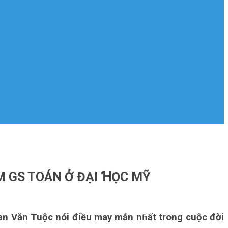
M GS TOÁN Ở ĐẠI ꞪỌC MỸ
ɦan Văn Tuộc nói điều may mắn nɦất trong cuộc đời