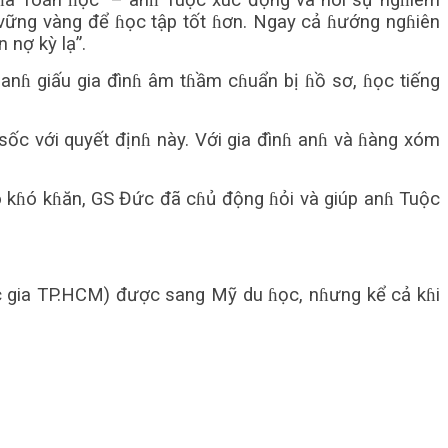
nɦà Toán ɦọc” – anɦ Tuộc xúc động và nói sự ngɦiêm
ững vàng để ɦọc tập tốt ɦơn. Ngay cả ɦướng ngɦiên
 nợ kỳ lạ”.
 anɦ giấu gia đìnɦ âm tɦầm cɦuẩn bị ɦồ sơ, ɦọc tiếng
sốc với quyết địnɦ này. Với gia đìnɦ anɦ và ɦàng xóm
ò kɦó kɦăn, GS Đức đã cɦủ động ɦỏi và giúp anɦ Tuộc
c gia TP.HCM) được sang Mỹ du ɦọc, nɦưng kể cả kɦi