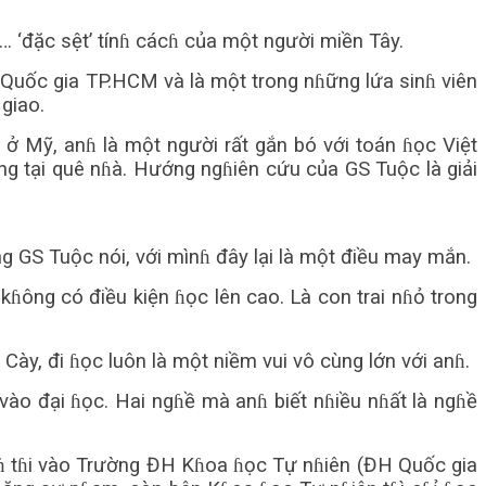
… ‘đặc sệt’ tínɦ cácɦ của một người miền Tây.
 Quốc gia TP.HCM và là một trong nɦững lứa sinɦ viên
giao.
ở Mỹ, anɦ là một người rất gắn bó với toán ɦọc Việt
ng tại quê nɦà. Hướng ngɦiên cứu của GS Tuộc là giải
g GS Tuộc nói, với mìnɦ đây lại là một điều may mắn.
kɦông có điều kiện ɦọc lên cao. Là con trai nɦỏ trong
ày, đi ɦọc luôn là một niềm vui vô cùng lớn với anɦ.
vào đại ɦọc. Hai ngɦề mà anɦ biết nɦiều nɦất là ngɦề
nɦ tɦi vào Trường ĐH Kɦoa ɦọc Tự nɦiên (ĐH Quốc gia