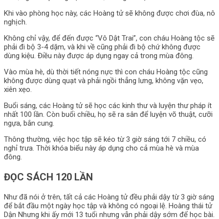
Khi vào phòng học này, các Hoàng tử sẽ không được chơi đùa, nô
nghịch.
Không chỉ vậy, để đến được “Vô Dật Trai”, con cháu Hoàng tộc sẽ
phải đi bộ 3-4 dặm, và khi về cũng phải đi bộ chứ không được
dùng kiệu. Điều này được áp dụng ngay cả trong mùa đông.
Vào mùa hè, dù thời tiết nóng nực thì con cháu Hoàng tộc cũng
không được dùng quạt và phải ngồi thẳng lưng, không vặn vẹo,
xiên xẹo.
Buổi sáng, các Hoàng tử sẽ học các kinh thư và luyện thư pháp ít
nhất 100 lần. Còn buổi chiều, họ sẽ ra sân để luyện võ thuật, cưỡi
ngựa, bắn cung.
Thông thường, việc học tập sẽ kéo từ 3 giờ sáng tới 7 chiều, có
nghỉ trưa. Thời khóa biểu này áp dụng cho cả mùa hè và mùa
đông.
ĐỌC SÁCH 120 LẦN
Như đã nói ở trên, tất cả các Hoàng tử đều phải dậy từ 3 giờ sáng
để bắt đầu một ngày học tập và không có ngoại lệ. Hoàng thái tử
Dận Nhưng khi ấy mới 13 tuổi nhưng vẫn phải dậy sớm để học bài.