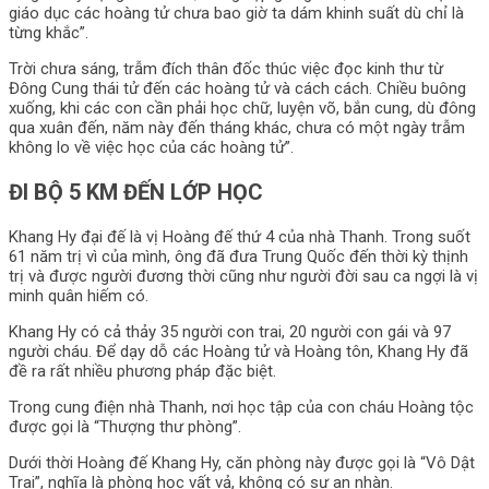
giáo dục các hoàng tử chưa bao giờ ta dám khinh suất dù chỉ là
từng khắc”.
Trời chưa sáng, trẫm đích thân đốc thúc việc đọc kinh thư từ
Đông Cung thái tử đến các hoàng tử và cách cách. Chiều buông
xuống, khi các con cần phải học chữ, luyện võ, bắn cung, dù đông
qua xuân đến, năm này đến tháng khác, chưa có một ngày trẫm
không lo về việc học của các hoàng tử”.
ĐI BỘ 5 KM ĐẾN LỚP HỌC
Khang Hy đại đế là vị Hoàng đế thứ 4 của nhà Thanh. Trong suốt
61 năm trị vì của mình, ông đã đưa Trung Quốc đến thời kỳ thịnh
trị và được người đương thời cũng như người đời sau ca ngợi là vị
minh quân hiếm có.
Khang Hy có cả thảy 35 người con trai, 20 người con gái và 97
người cháu. Để dạy dỗ các Hoàng tử và Hoàng tôn, Khang Hy đã
đề ra rất nhiều phương pháp đặc biệt.
Trong cung điện nhà Thanh, nơi học tập của con cháu Hoàng tộc
được gọi là “Thượng thư phòng”.
Dưới thời Hoàng đế Khang Hy, căn phòng này được gọi là “Vô Dật
Trai”, nghĩa là phòng học vất vả, không có sự an nhàn.