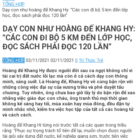
TỔNG HỢP
Dạy con như hoàng đế Khang Hy: “Các con đi bộ 5 km đến lớp
học, đọc sách phải đọc 120 lần”
DẠY CON NHƯ HOÀNG ĐẾ KHANG HY:
“CÁC CON ĐI BỘ 5 KM ĐẾN LỚP HỌC,
ĐỌC SÁCH PHẢI ĐỌC 120 LẦN”
TỔNG HỢP
02/11/2021
02/11/2021
0
Tri Thức Trẻ
Hoàng đế Khang Hy được người đời sau ca ngợi không chỉ vì
tài cai trị đất nước lỗi lạc mà còn ở cả cách dạy con thông
minh, sáng suốt. Là Hoàng đế, Khang Hy vô cùng bận rộn với
những công việc đại sự của vương triều và phê duyệt tấu
chương. Tuy nhiên, ông chưa bao giờ lấy lý do bận rộn để xao
nhãng việc giáo dục con cháu, ông tranh thủ mọi thời gian
không kể sáng hay tối, mùa xuân hay mùa đông, đều đặn tự
mình nhắc nhở, kiểm tra việc học tập của tất cả các hoàng tử
và cách cách.
Hoàng đế Khang Hi từng nói trước tất cả các quan trong triều
rằng: “Phục sự trọng trách tổ tiên để lại, muốn chọn được người
tài giỏi xây dựng đất nước, kế nghiệp giang sơn, trước tiên việc