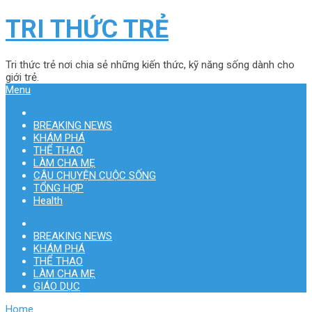
TRI THỨC TRẺ
Tri thức trẻ nơi chia sẻ những kiến thức, kỹ năng sống dành cho
giới trẻ.
Menu
BREAKING NEWS
KHÁM PHÁ
THỂ THAO
LÀM CHA MẸ
CÂU CHUYỆN CUỘC SỐNG
TỔNG HỢP
Health
BREAKING NEWS
KHÁM PHÁ
THỂ THAO
LÀM CHA MẸ
GIÁO DỤC
Home