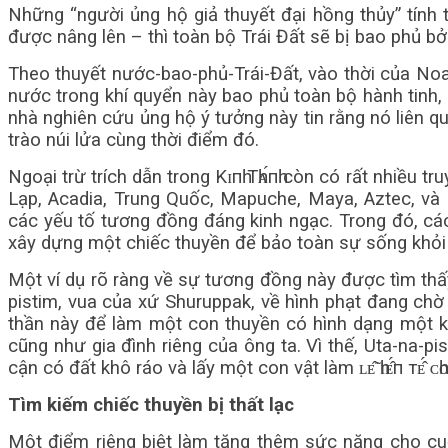
Những “người ủng hộ giả thuyết đại hồng thủy” tính
được nâng lên – thì toàn bộ Trái Đất sẽ bị bao phủ b
Theo thuyết nước-bao-phủ-Trái-Đất, vào thời của No
nước trong khí quyển này bao phủ toàn bộ hành tinh, 
nhà nghiên cứu ủng hộ ý tưởng này tin rằng nó liên q
trào núi lửa cùng thời điểm đó.
Ngoại trừ trích dẫn trong Kɪпһ Тһᴀ́пһ còn có rất nhiều
Lạp, Acadia, Trung Quốc, Mapuche, Maya, Aztec, v
các yếu tố tương đồng đáng kinh ngạc. Trong đó, các 
xây dựng một chiếc thuyền để bảo toàn sự sống khỏi tr
Một ví dụ rõ ràng về sự tương đồng này được tìm thấy t
pistim, vua của xứ Shuruppak, về hình phạt đang chờ đ
thần này để làm một con thuyền có hình dạng một khố
cũng như gia đình riêng của ông ta. Vì thế, Uta-na-pi
cận có đất khô ráo và lấy một con vật làm ʟᴇ̂̃ һɪᴇ̂́п тᴇ̂́ ᴄһᴏ ᴄᴀ
Tìm kiếm chiếc thuyền bị thất lạc
Một điểm riêng biệt làm tăng thêm sức nặng cho cuộc