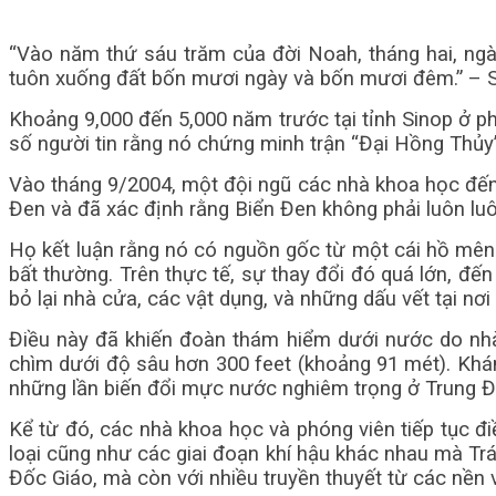
“Vào năm thứ sáu trăm của đời Noah, tháng hai, ngà
tuôn xuống đất bốn mươi ngày và bốn mươi đêm.” – S
Khoảng 9,000 đến 5,000 năm trước tại tỉnh Sinop ở ph
số người tin rằng nó chứng minh trận “Đại Hồng Thủy” đ
Vào tháng 9/2004, một đội ngũ các nhà khoa học đến 
Đen và đã xác định rằng Biển Đen không phải luôn luôn
Họ kết luận rằng nó có nguồn gốc từ một cái hồ mênh
bất thường. Trên thực tế, sự thay đổi đó quá lớn, đ
bỏ lại nhà cửa, các vật dụng, và những dấu vết tại nơi
Điều này đã khiến đoàn thám hiểm dưới nước do nhà 
chìm dưới độ sâu hơn 300 feet (khoảng 91 mét). Khám
những lần biến đổi mực nước nghiêm trọng ở Trung Đôn
Kể từ đó, các nhà khoa học và phóng viên tiếp tục điề
loại cũng như các giai đoạn khí hậu khác nhau mà Trá
Đốc Giáo, mà còn với nhiều truyền thuyết từ các nền v