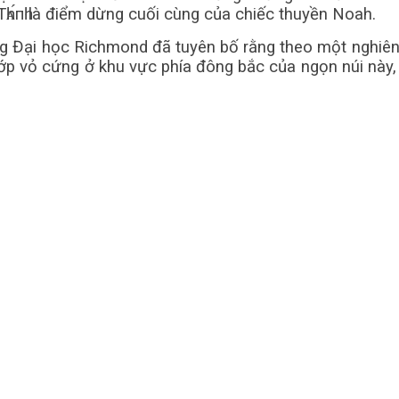
һ Тһᴀ́пһ là điểm dừng cuối cùng của chiếc thuyền Noah.
g Đại học Richmond đã tuyên bố rằng theo một nghiê
lớp vỏ cứng ở khu vực phía đông bắc của ngọn núi này,