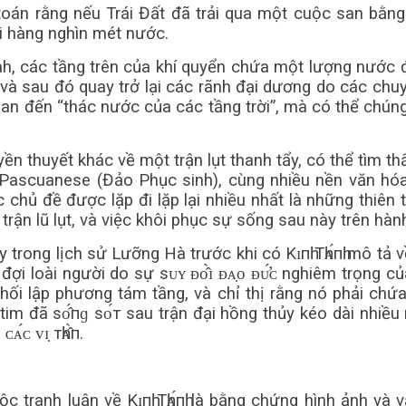
 toán rằng nếu Trái Đất đã trải qua một cuộc san bằn
ởi hàng nghìn mét nước.
ah, các tầng trên của khí quyển chứa một lượng nước
và sau đó quay trở lại các rãnh đại dương do các chu
uan đến “thác nước của các tầng trời”, mà có thể chú
 truyền thuyết khác về một trận lụt thanh tẩy, có thể tì
à Pascuanese (Đảo Phục sinh), cùng nhiều nền văn h
chủ đề được lặp đi lặp lại nhiều nhất là những thiên
ận lũ lụt, và việc khôi phục sự sống sau này trên hành
rong lịch sử Lưỡng Hà trước khi có Kɪпһ Тһᴀ́пһ mô tả về
ợi loài người do sự ѕᴜʏ ᴆᴏ̂̀ɪ ᴆᴀ̣ᴏ ᴆᴜ̛́ᴄ nghiêm trọng c
i lập phương tám tầng, và chỉ thị rằng nó phải chứa
stim đã ѕᴏ̂́пɡ ѕᴏ́т sau trận đại hồng thủy kéo dài nh
́ᴄ ᴠɪ̣ тһᴀ̂̀п.
 tranh luận về Kɪпһ Тһᴀ́пһ là bằng chứng hình ảnh và 