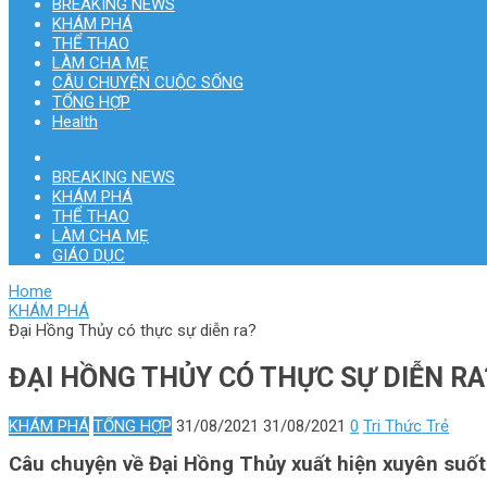
BREAKING NEWS
KHÁM PHÁ
THỂ THAO
LÀM CHA MẸ
CÂU CHUYỆN CUỘC SỐNG
TỔNG HỢP
Health
BREAKING NEWS
KHÁM PHÁ
THỂ THAO
LÀM CHA MẸ
GIÁO DỤC
Home
KHÁM PHÁ
Đại Hồng Thủy có thực sự diễn ra?
ĐẠI HỒNG THỦY CÓ THỰC SỰ DIỄN RA
KHÁM PHÁ
TỔNG HỢP
31/08/2021
31/08/2021
0
Tri Thức Trẻ
Câu chuyện về Đại Hồng Thủy xuất hiện xuyên suốt