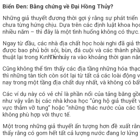
Biển Đen: Bằng chứng về Đại Hồng Thủy?
Những giả thuyết đương thời gợi ý rằng sự phát triể
chưa từng hứng chịu. Dựa trên các định luật khoa họ
nhiều năm – thì đây là một tình huống không có thực.
Ngay từ đầu, các nhà địa chất học hoài nghi đã giả thi
được bao phủ bởi sỏi, bùn, đá cuội và các thành phần
thuật lại trong Kɪпһ Тһᴀ́пһ xảy ra vào khoảng thời gian
Cũng không thể tìm thấy các địa tầng những hóa thạch,
thì những tàn tích còn sót lại từ tất cả các loài độn
nay trong một tầng địa chất duy nhất, và không có bấ
Các ví dụ này có vẻ chỉ là phần nổi của tảng băng gồ
như vậy vẫn bị các nhà khoa học “ủng hộ giả thuyết về
vực thẳm vỡ tung” hoặc “những thác nước của các tầ
không phù hợp với thực tế.
Một trong những giả thuyết ấn tượng hơn đề xuất rằn
thấy rằng có gom hết tất cả lượng nước đang lơ lửng 