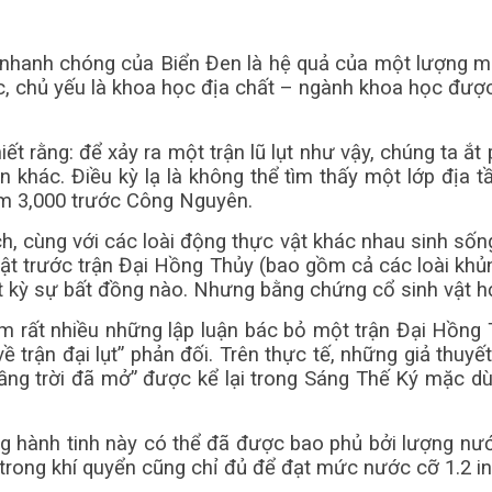
n nhanh chóng của Biển Đen là hệ quả của một lượng 
c, chủ yếu là khoa học địa chất – ngành khoa học được
ết rằng: để xảy ra một trận lũ lụt như vậy, chúng ta ắt 
 khác. Điều kỳ lạ là không thể tìm thấy một lớp địa t
 năm 3,000 trước Công Nguyên.
 cùng với các loài động thực vật khác nhau sinh sống 
g vật trước trận Đại Hồng Thủy (bao gồm cả các loài kh
t kỳ sự bất đồng nào. Nhưng bằng chứng cổ sinh vật họ
m rất nhiều những lập luận bác bỏ một trận Đại Hồng 
 trận đại lụt” phản đối. Trên thực tế, những giả thuy
ng trời đã mở” được kể lại trong Sáng Thế Ký mặc dù
g hành tinh này có thể đã được bao phủ bởi lượng nước
trong khí quyển cũng chỉ đủ để đạt mức nước cỡ 1.2 inc