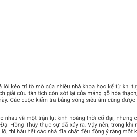
đã lôi kéo trí tò mò của nhiều nhà khoa học kể từ khi
ch giải cứu tàn tích còn sót lại của mảng gỗ hóa thạ
này. Các cuộc kiểm tra bằng sóng siêu âm cũng được th
c nhau về một trận lụt kinh hoàng thời cổ đại, nhưng 
g Đại Hồng Thủy thực sự đã xảy ra. Vậy nên, trong khi 
ồ, thì hầu hết các nhà địa chất đều đồng ý rằng một kị