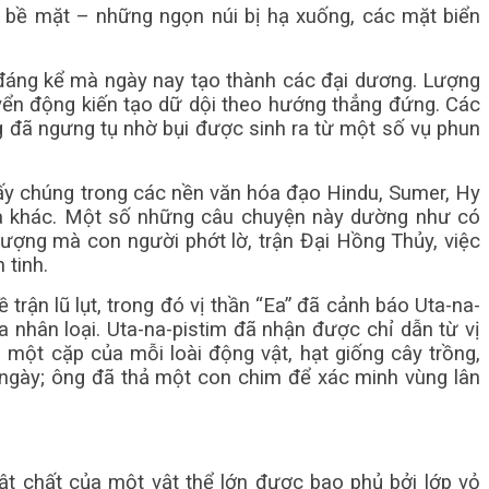
g bề mặt – những ngọn núi bị hạ xuống, các mặt biển
 đáng kể mà ngày nay tạo thành các đại dương. Lượng
yển động kiến ​​tạo dữ dội theo hướng thẳng đứng. Các
ng đã ngưng tụ nhờ bụi được sinh ra từ một số vụ phun
m thấy chúng trong các nền văn hóa đạo Hindu, Sumer, Hy
óa khác. Một số những câu chuyện này dường như có
 tượng mà con người phớt lờ, trận Đại Hồng Thủy, việc
 tinh.
 trận lũ lụt, trong đó vị thần “Ea” đã cảnh báo Uta-na-
ủa nhân loại. Uta-na-pistim đã nhận được chỉ dẫn từ vị
 một cặp của mỗi loài động vật, hạt giống cây trồng,
iều ngày; ông đã thả một con chim để xác minh vùng lân
vật chất của một vật thể lớn được bao phủ bởi lớp vỏ