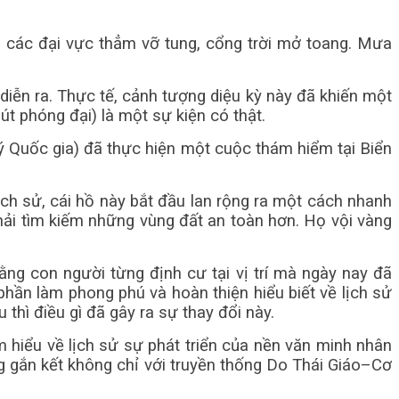
a các đại vực thẳm vỡ tung, cổng trời mở toang. Mưa
diễn ra. Thực tế, cảnh tượng diệu kỳ này đã khiến một
út phóng đại) là một sự kiện có thật.
ý Quốc gia) đã thực hiện một cuộc thám hiểm tại Biển
ch sử, cái hồ này bắt đầu lan rộng ra một cách nhanh
hải tìm kiếm những vùng đất an toàn hơn. Họ vội vàng
ng con người từng định cư tại vị trí mà ngày nay đã
hần làm phong phú và hoàn thiện hiểu biết về lịch sử
thì điều gì đã gây ra sự thay đổi này.
ìm hiểu về lịch sử sự phát triển của nền văn minh nhân
ng gắn kết không chỉ với truyền thống Do Thái Giáo–Cơ