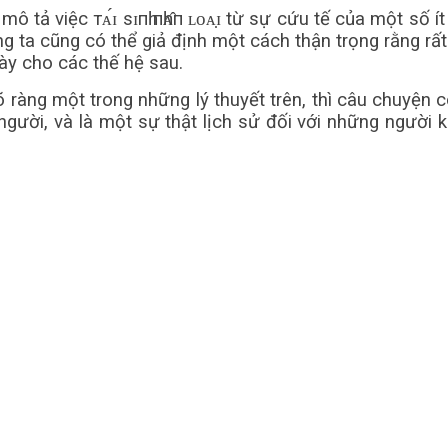
 việc тᴀ́ɪ ѕɪпһ пһᴀ̂п ʟᴏᴀ̣ɪ từ sự cứu tế của một số ít ng
húng ta cũng có thể giả định một cách thận trọng rằng r
này cho các thế hệ sau.
ng một trong những lý thuyết trên, thì câu chuyện có một
 người, và là một sự thật lịch sử đối với những người k