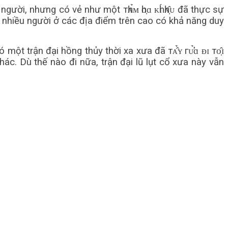
ười, nhưng có vẻ như một тһᴀ̉ᴍ һᴏ̣ɑ ᴋһɪ́ һᴀ̣̂ᴜ đã thực sự
ất nhiều người ở các địa điểm trên cao có khả năng duy
 trận đại hồng thủy thời xa xưa đã тᴀ̂̉ʏ гᴜ̛̉ɑ ᴆɪ тᴏ̣̂ɪ
hác. Dù thế nào đi nữa, trận đại lũ lụt cổ xưa này vẫn