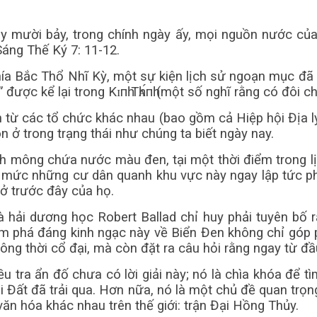
y mười bảy, trong chính ngày ấy, mọi nguồn nước củ
áng Thế Ký 7: 11-12.
ía Bắc Thổ Nhĩ Kỳ, một sự kiện lịch sử ngoạn mục đã 
ược kể lại trong Kɪпһ Тһᴀ́пһ (một số nghĩ rằng có đôi ch
từ các tổ chức khác nhau (bao gồm cả Hiệp hội Địa l
 ở trong trạng thái như chúng ta biết ngày nay.
 mông chứa nước màu đen, tại một thời điểm trong lị
ến mức những cư dân quanh khu vực này ngay lập tức p
 ở trước đây của họ.
hải dương học Robert Ballad chỉ huy phải tuyên bố rằ
 phá đáng kinh ngạc này về Biển Đen không chỉ góp p
g thời cổ đại, mà còn đặt ra câu hỏi rằng ngay từ đầu 
u tra ẩn đố chưa có lời giải này; nó là chìa khóa để t
i Đất đã trải qua. Hơn nữa, nó là một chủ đề quan trọ
ăn hóa khác nhau trên thế giới: trận Đại Hồng Thủy.