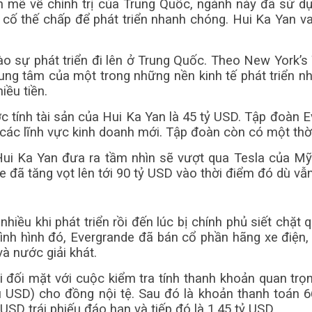
 mẽ về chính trị của Trung Quốc, ngành này đã sử dụ
cầm cố thế chấp để phát triển nhanh chóng. Hui Ka Yan
 sự phát triển đi lên ở Trung Quốc. Theo New York’s 
ung tâm của một trong những nền kinh tế phát triển nh
iều tiền.
 tính tài sản của Hui Ka Yan là 45 tỷ USD. Tập đoàn E
ác lĩnh vực kinh doanh mới. Tập đoàn còn có một thời 
Hui Ka Yan đưa ra tầm nhìn sẽ vượt qua Tesla của Mỹ
nde đã tăng vọt lên tới 90 tỷ USD vào thời điểm đó dù 
iều khi phát triển rồi đến lúc bị chính phủ siết chặt 
 tình hình đó, Evergrande đã bán cổ phần hãng xe đi
và nước giải khát.
đối mặt với cuộc kiểm tra tính thanh khoản quan trọng 
ệu USD) cho đồng nội tệ. Sau đó là khoản thanh toán 
USD trái phiếu đáo hạn và tiếp đó là 1,45 tỷ USD.