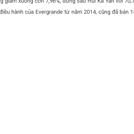
ng giảm xuống còn 7,96%, đứng sau Hui Ka Yan với 70,
điều hành của Evergrande từ năm 2014, cũng đã bán 14