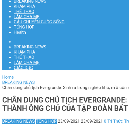
BREAKING NEWS
KHÁM PHÁ
THỂ THAO
LÀM CHA MẸ
CÂU CHUYỆN CUỘC SỐNG
TỔNG HỢP
Health
BREAKING NEWS
KHÁM PHÁ
THỂ THAO
LÀM CHA MẸ
GIÁO DỤC
Home
BREAKING NEWS
Chân dung chủ tịch Evergrande: Sinh ra trong n.ghèo khó, m.ồ côi
CHÂN DUNG CHỦ TỊCH EVERGRANDE: 
THÀNH ÔNG CHỦ CỦA TẬP ĐOÀN BẤT
BREAKING NEWS
TỔNG HỢP
23/09/2021
23/09/2021
0
Tri Thức Tr