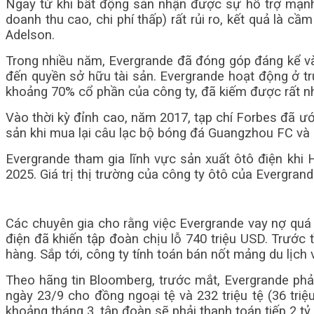
Ngay từ khi bất động sản nhận được sự hỗ trợ mạnh
doanh thu cao, chi phí thấp) rất rủi ro, kết quả là 
Adelson.
Trong nhiều năm, Evergrande đã đóng góp đáng kể vào
đến quyền sở hữu tài sản. Evergrande hoạt động ở tr
khoảng 70% cổ phần của công ty, đã kiếm được rất nh
Vào thời kỳ đỉnh cao, năm 2017, tạp chí Forbes đã ước
sản khi mua lại câu lạc bộ bóng đá Guangzhou FC và c
Evergrande tham gia lĩnh vực sản xuất ôtô điện khi 
2025. Giá trị thị trường của công ty ôtô của Evergra
Các chuyên gia cho rằng việc Evergrande vay nợ quá nh
điện đã khiến tập đoàn chịu lỗ 740 triệu USD. Trước
hàng. Sắp tới, công ty tính toán bán nốt mảng du lịch 
Theo hãng tin Bloomberg, trước mắt, Evergrande phải 
ngày 23/9 cho đồng ngoại tệ và 232 triệu tệ (36 tri
khoảng tháng 3, tập đoàn sẽ phải thanh toán tiếp 2 tỷ 