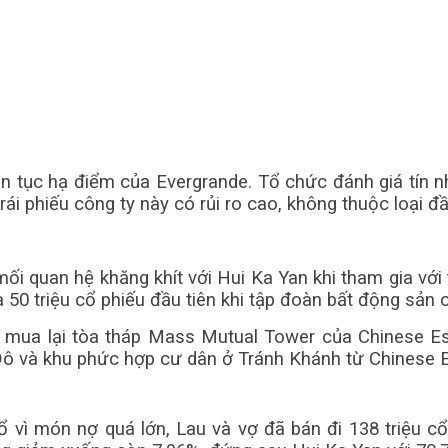
iên tục hạ điểm của Evergrande. Tổ chức đánh giá tín 
ái phiếu công ty này có rủi ro cao, không thuộc loại đầ
ối quan hệ khăng khít với Hui Ka Yan khi tham gia vớ
 50 triệu cổ phiếu đầu tiên khi tập đoàn bất động sản
đã mua lại tòa tháp Mass Mutual Tower của Chinese E
ô và khu phức hợp cư dân ở Tránh Khánh từ Chinese E
 vì món nợ quá lớn, Lau và vợ đã bán đi 138 triệu cổ 