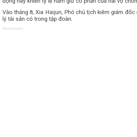
động này khiến tỷ lệ nắm giữ cổ phần của hai vợ chồ
Vào tháng 8, Xia Haijun, Phó chủ tịch kiêm giám đốc 
lý tài sản có trong tập đoàn.
Advertisement