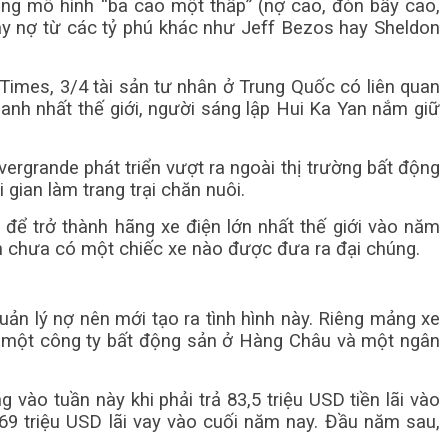
ng mô hình “ba cao một thấp” (nợ cao, đòn bẩy cao,
 vay nợ từ các tỷ phú khác như Jeff Bezos hay Sheldon
Times, 3/4 tài sản tư nhân ở Trung Quốc có liên quan
anh nhất thế giới, người sáng lập Hui Ka Yan nắm giữ
vergrande phát triển vượt ra ngoài thị trường bất động
gian làm trang trại chăn nuôi.
 để trở thành hãng xe điện lớn nhất thế giới vào năm
vẫn chưa có một chiếc xe nào được đưa ra đại chúng.
quản lý nợ nên mới tạo ra tình hình này. Riêng mảng xe
ện, một công ty bất động sản ở Hàng Châu và một ngân
vào tuần này khi phải trả 83,5 triệu USD tiền lãi vào
669 triệu USD lãi vay vào cuối năm nay. Đầu năm sau,