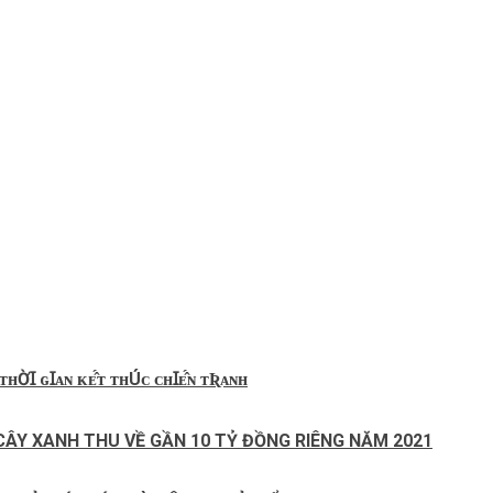
ʜỜꞮ ɢꞮᴀɴ ᴋᴇ̂́ᴛ ᴛʜÚᴄ ᴄʜꞮᴇ̂́ɴ ᴛƦᴀɴʜ
 CÂY XANH THU VỀ GẦN 10 TỶ ĐỒNG RIÊNG NĂM 2021