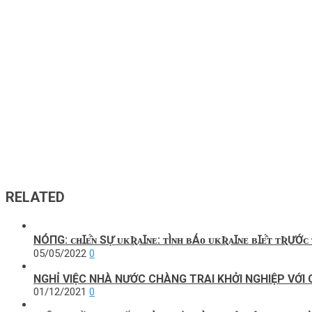
RELATED
NÓПG: ᴄʜꞮᴇ̂́ɴ SỰ ᴜᴋƦᴀꞮɴᴇ: ᴛÌɴʜ ʙÁᴏ ᴜᴋƦᴀꞮɴᴇ ʙꞮᴇ̂́ᴛ ᴛƦƯỚᴄ ᴛ
05/05/2022
0
NGHỈ VIỆC NHÀ NƯỚC CHÀNG TRAI KHỞI NGHIỆP VỚI
01/12/2021
0