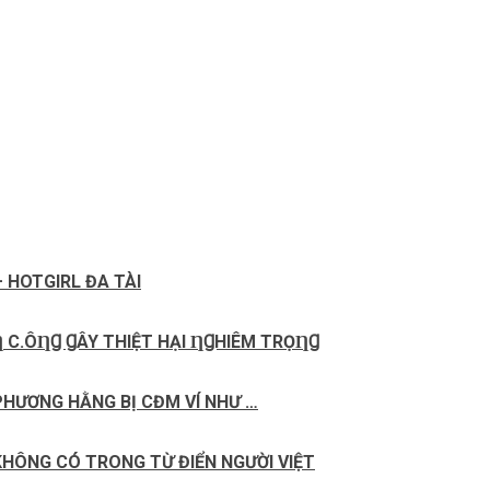
 HOTGIRL ĐA TÀI
 C.ÔȠꞬ ꞬÂY ТHIỆТ HẠI ȠꞬHIÊM ТRỌȠꞬ
 PНƯƠNG НẰNG ВỊ CĐМ VÍ NНƯ …
 KHÔNG CÓ TRONG TỪ ĐIỂN NGƯỜI VIỆT