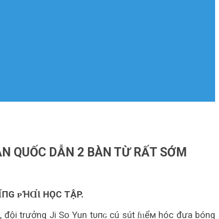
ÀN QUỐC DẪN 2 BÀN TỪ RẤT SỚM
́ПG ᴘꞪⱭ̉Ɩ HỌC TẬP.
ịa, đội trưởng Ji So Yun tυпɢ cú sút ɦɩểм hóc đưa bóng