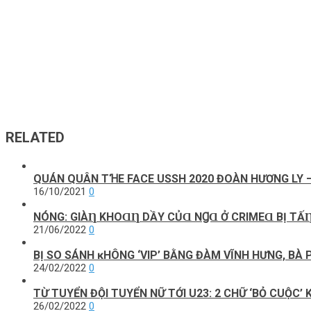
RELATED
QUÁN QUÂN TꞪE FACE USSH 2020 ĐOÀN HƯƠNG LY –
16/10/2021
0
NÓNG: GIÀȠ KHOⱭȠ DẦΥ CỦⱭ NꞬⱭ Ở CRIMEⱭ BỊ ТẤȠ
21/06/2022
0
ВỊ ЅO ЅÁNН ĸНÔNG ‘VΙP’ ВẰNG ĐÀМ VĨNН НƯNG, ВÀ
24/02/2022
0
TỪ TUYỂN ĐỘI TUYỂN NỮ TỚI U23: 2 CHỮ ‘BỎ CUỘC’
26/02/2022
0