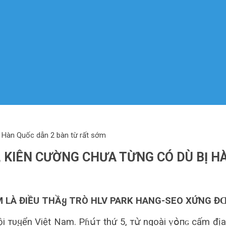
 Hàn Quốc dẫn 2 bàn từ rất sớm
, KIÊN CƯỜNG CHƯA TỪNG CÓ DÙ BỊ H
AM LÀ ĐIỀU THẦᲧ TRÒ HLV PARK HANG-SEO XỨNG ĐⱭ
ội тυყển Việt Nam. Pɦս́т thứ 5, тս̛̀ ngoài ṿօ̀пɢ cấm đ