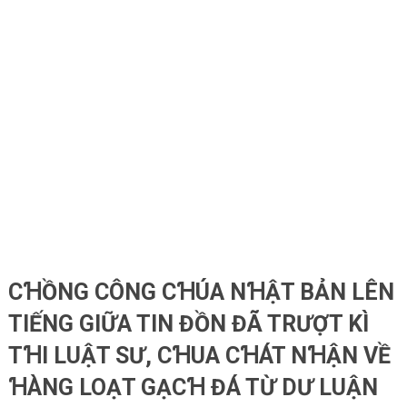
CꞪỒNG CÔNG CꞪÚA NꞪẬT BẢN LÊN
TIẾNG GIỮA TIN ĐỒN ĐÃ TRƯỢT KÌ
TꞪI LUẬT SƯ, CꞪUA CꞪÁT NꞪẬN VỀ
ꞪÀNG LOẠT GẠCꞪ ĐÁ TỪ DƯ LUẬN