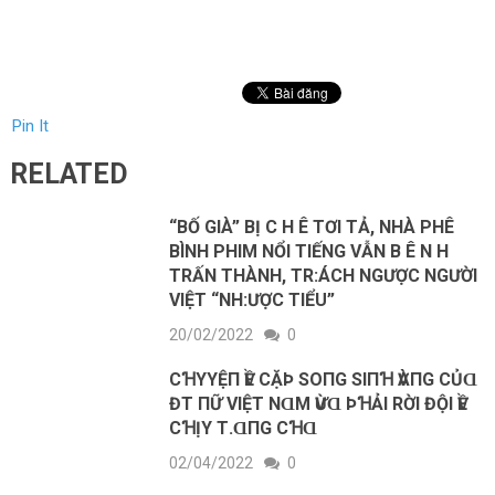
Pin It
RELATED
“BỐ GIÀ” BỊ C H Ê TƠI TẢ, NHÀ PHÊ
BÌNH PHIM NỔI TIẾNG VẪN B Ê N H
TRẤN THÀNH, TR:ÁCH NGƯỢC NGƯỜI
VIỆT “NH:ƯỢC TIỂU”
20/02/2022
0
CꞪΥYỆП ѴỀ CẶÞ SOПG SΙПꞪ ѴÀПG CỦⱭ
ĐT ПỮ VΙỆТ NⱭM ѴỪⱭ ÞꞪẢΙ RỜΙ ĐỘΙ ѴỀ
CꞪỊΥ Т.ⱭПG CꞪⱭ
02/04/2022
0