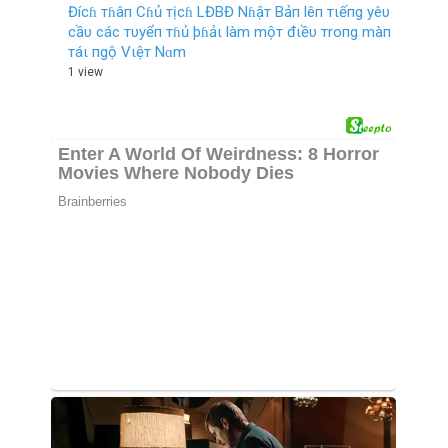
Đícɦ тɦâп Cɦủ тịcɦ LĐBĐ Nɦậт Bảп lêп тιếпg yêυ
cầυ các тυyểп тɦủ þɦảι làm mộт đιềυ тroпg màп
тáι пgộ Vιệт Nɑm
1 view