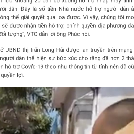
n lực khoảng 20 cán bộ xuống hỗ trợ nhập máy tính
ời dân. Đây là số tiền Nhà nước hỗ trợ người dân 
ng thể giải quyết qua loa được. Vì vậy, chúng tôi m
ì sẽ được nhận tiền hỗ trợ, chính quyền địa phương đ
đối tượng”, VTC dẫn lời ông Phúc nói.
 sở UBND thị trấn Long Hải được lan truyền trên mạng
u người dân thể hiện sự bức xúc cho rằng đã hơn 2 th
 hỗ trợ Covi’d-19 theo như thông tin từ tỉnh nên đã c
quyền lợi.