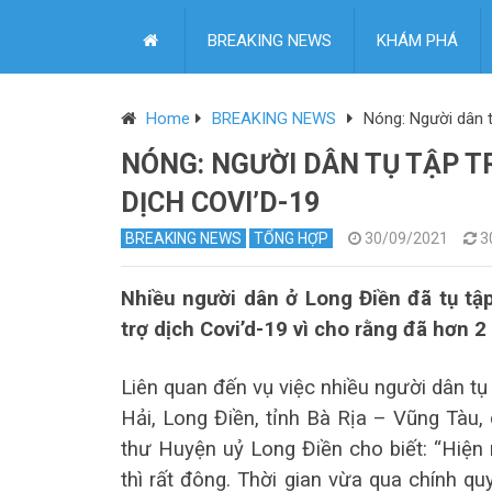
BREAKING NEWS
KHÁM PHÁ
Home
BREAKING NEWS
Nóng: Người dân t
NÓNG: NGƯỜI DÂN TỤ TẬP T
DỊCH COVI’D-19
BREAKING NEWS
TỔNG HỢP
30/09/2021
3
Nhiều người dân ở Long Điền đã tụ tập
trợ dịch Covi’d-19 vì cho rằng đã hơn 
Liên quan đến vụ việc nhiều người dân tụ 
Hải, Long Điền, tỉnh Bà Rịa – Vũng Tàu,
thư Huyện uỷ Long Điền cho biết: “Hiện 
thì rất đông. Thời gian vừa qua chính q