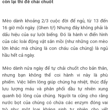
còn lại thì để chải chuốt
Mèo dành khoảng 2/3 cuộc đời để ngủ, từ 13 đến
16 giờ mỗi ngày. (Ghen tị!) Nhưng đây không phải là
dấu hiệu của sự lười biếng. Đó là hành vi điển hình
của các loài động vật săn mồi (như những con mèo
lớn khác mà chúng là con cháu của chúng) là ngủ
hầu hết cả ngày.
Mèo dành nửa ngày để tự chải chuốt cho bản thân,
nhưng bạn không thể coi hành vi này là phù
phiếm. Việc liếm lông giúp chúng hạ nhiệt, thúc đẩy
lưu lượng máu và phân phối dầu tự nhiên xung
quanh bộ lông của chúng.
Người ta cũng cho rằng
nước bọt của chúng có chứa các enzym đóng vai
trò như một loại kháng sinh tự nhiên cho vết