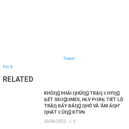
Tweet
Pin It
RELATED
KHÔȠꞬ ÞHẢI ȠHỮȠꞬ ТRẬȠ ϾHΥȠꞬ
ḲẾТ SEⱭꞬⱭMES, HĿV PⱭRḲ ТIẾТ LỘ
ТRẬȠ ĐẤΥ ĐÁȠꞬ ȠHỚ VÀ ‘ÁM ẢȠH’
ȠHẤТ ϾÙȠꞬ ĐTVN
20/06/2022
0