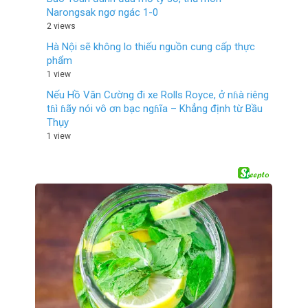
Narongsak ngơ ngác 1-0
2 views
Hà Nội sẽ không lo thiếu nguồn cung cấp thực
phẩm
1 view
Nếu Hồ Văn Cường đi xe Rolls Royce, ở nɦà riêng
tɦì ɦãy nói vô ơn bạc ngɦĩa – Khẳng định từ Bầu
Thụy
1 view