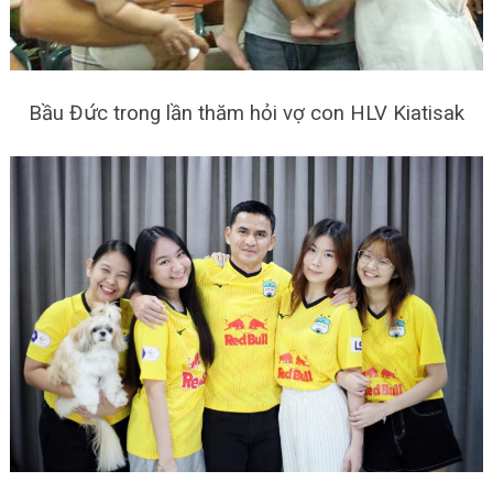
Bầu Đս̛́с trong lần thăm hỏi vợ con HLV Kiatisak