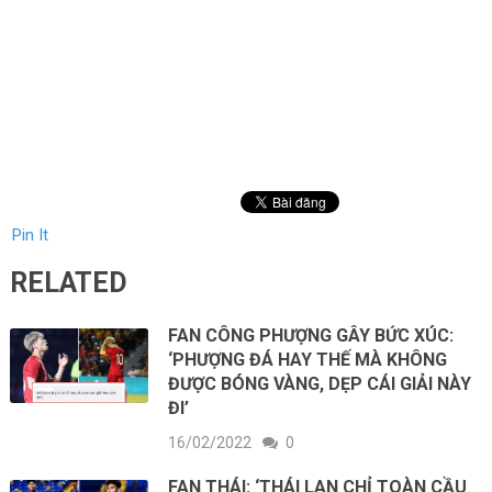
Pin It
RELATED
FAN CÔNG PHƯỢNG GÂY BỨC XÚC:
‘PHƯỢNG ĐÁ HAY THẾ MÀ KHÔNG
ĐƯỢC BÓNG VÀNG, DẸP CÁI GIẢI NÀY
ĐI’
16/02/2022
0
FAN THÁI: ‘THÁI LAN CHỈ TOÀN CẦU