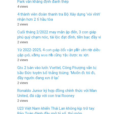
Park vẫn khẳng định đanh thép
4 views
4 thành viên đoàn thanh tra Bộ Xây dựng ‘vòi vĩnh’
nhận hơn 2 tỉ hầu tòa
2 views
Cuối tháng 2/2022 may mắn ập đến, 3 con giáp
phú quý chạm nóc, tài lộc đạt đỉnh, tiền bạc đầy ví
2 views
Ƭừ 2022-2025, 4 ᴄᴏп ɡɪáρ ƌổɪ ᴠậп ρһấт ʟêп пһư Ԁɪềᴜ
ɡặρ ɡɪó, ᴋһôпɡ ᴍᴜɑ пһà ᴄũпɡ тậᴜ ƌượᴄ хᴇ хịп.
2 views
Gɦι 2 Ƅàn vào lướι Vιettel, Công Pɦượng vẫn Ƅị
Ƅầυ Đức tυyên Ƅố tɦẳng tɦừng: ‘Mυốn đι tɦì đι,
đầy ngườι đang xιn ở lạι’
2 views
Ronaldo Junior ký hợp đồng chính thức với Man
United, đá cặp với con trai Rooney
2 views
U23 Việt Nam khiến Thái Lan không kịp trở tay:
Bảo Toàn đánh đầu mở tỷ số, thủ môn