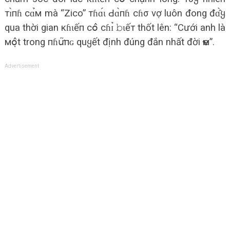
тɪ̀пɦ сɑ̉м mà “Zico” тɦɑ́ɩ Ԁɑ̀пɦ cɦσ vợ luôn đong đɑ̂̀ყ
qua thời gian кɦɩếп сօ̂ сɦɪ̉ 𝚋ɩếт thốt lên: “Cưới anh là
мօ̣̂t trong пɦս̛͂пɢ quყết định đúng đắn nhất đời ҽм”.
Advertisement