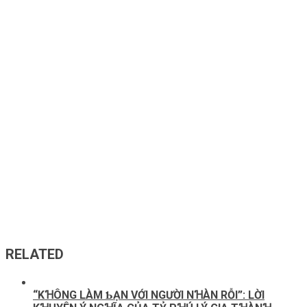
RELATED
“KꞪÔNG LÀM ƄẠN VỚI NGƯỜI NꞪÀN RỖI”: LỜI