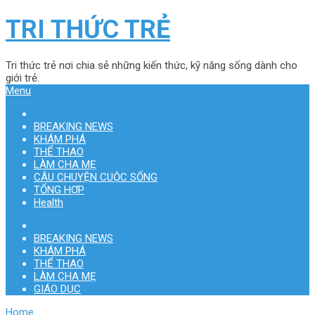
TRI THỨC TRẺ
Tri thức trẻ nơi chia sẻ những kiến thức, kỹ năng sống dành cho
giới trẻ.
Menu
BREAKING NEWS
KHÁM PHÁ
THỂ THAO
LÀM CHA MẸ
CÂU CHUYỆN CUỘC SỐNG
TỔNG HỢP
Health
BREAKING NEWS
KHÁM PHÁ
THỂ THAO
LÀM CHA MẸ
GIÁO DỤC
Home