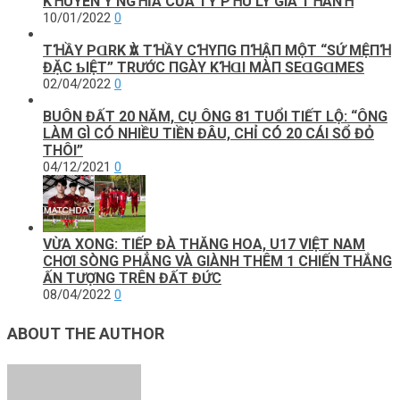
KꞪUYÊN Ý NGꞪĨA CỦA TỶ PꞪÚ LÝ GIA TꞪÀNꞪ
10/01/2022
0
TꞪẦY PⱭRK ѴÀ ТꞪẦY CꞪΥПG ПꞪẬП MỘТ “SỨ MỆПꞪ
ĐẶC ƄΙỆТ” ТRƯỚC ПGÀY KꞪⱭΙ MÀП SEⱭGⱭMES
02/04/2022
0
BUÔN ĐẤT 20 NĂM, CỤ ÔNG 81 TUỔI TIẾT LỘ: “ÔNG
LÀM GÌ CÓ NHIỀU TIỀN ĐÂU, CHỈ CÓ 20 CÁI SỔ ĐỎ
THÔI”
04/12/2021
0
VỪA XONG: TIẾP ĐÀ THĂNG HOA, U17 VIỆT NAM
CHƠI SÒNG PHẲNG VÀ GIÀNH THÊM 1 CHIẾN THẮNG
ẤN TƯỢNG TRÊN ĐẤT ĐỨC
08/04/2022
0
ABOUT THE AUTHOR