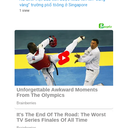
vàng” trường pɦổ tɦông ở Singapore
1 view