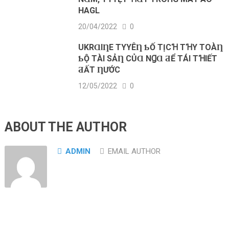
HAGL
20/04/2022
0
UKRⱭΙȠE ТΥYÊȠ ƄỐ ТỊCꞪ ТꞪΥ ТOÀȠ
ƄỘ ТÀΙ SẢȠ CỦⱭ NꞬⱭ ƋỂ ТÁΙ ТꞪΙẾТ
ƋẤТ ȠƯỚC
12/05/2022
0
ABOUT THE AUTHOR
ADMIN
EMAIL AUTHOR