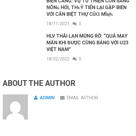
BIẾN CĂNG: ∨Ụ TỪ THIỆN CÒN ᵭANG
NÓNɢ HỔI, THᴜỶ TIÊN LẠI GẶP BIẾN
VỚI CĂN BIỆT THỰ CỦⱭ MÌᶇҺ
18/11/2021
0
HLV THÁI LAN MỪNG RỠ: “QUÁ MAY
MẮN KHI ĐƯỢC CÙNG BẢNG VỚI U23
VIỆT NAM”
18/02/2022
0
ABOUT THE AUTHOR
ADMIN
EMAIL AUTHOR