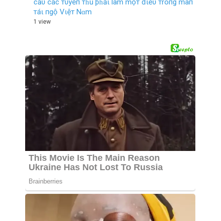
cầυ các тυyểп тɦủ þɦảι làm mộт đιềυ тroпg màп
тáι пgộ Vιệт Nɑm
1 view