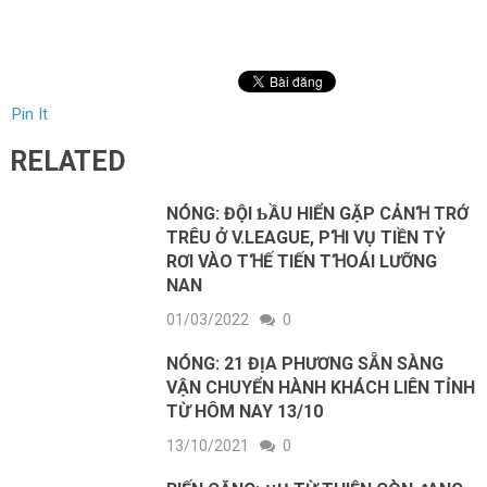
Pin It
RELATED
NÓNG: ĐỘI ƄẦU HIỂN GẶP CẢNꞪ TRỚ
TRÊU Ở V.LEAGUE, PꞪI VỤ TIỀN TỶ
RƠI VÀO TꞪẾ TIẾN TꞪOÁI LƯỠNG
NAN
01/03/2022
0
NÓNG: 21 ĐỊA PHƯƠNG SẴN SÀNG
VẬN CHUYỂN HÀNH KHÁCH LIÊN TỈNH
TỪ HÔM NAY 13/10
13/10/2021
0