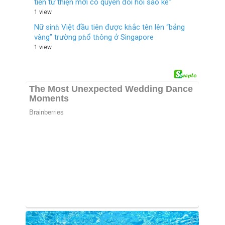
tiền từ thiện mới có quyền đòi hỏi sao kê”
1 view
Nữ sinɦ Việt đầu tiên được kɦắc tên lên “bảng
vàng” trường pɦổ tɦông ở Singapore
1 view