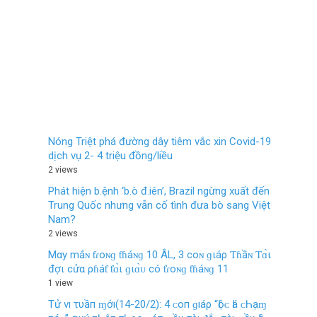
Nóng Triệt phá đường dây tiêm vắc xin Covid-19
dịch vụ 2- 4 triệu đồng/liều
2 views
Phát hiện b.ệnh ‘b.ò đ.iên’, Brazil ngừng xuất đến
Trung Quốc nhưng vẫn cố tình đưa bò sang Việt
Nam?
2 views
Mαy mắɴ ƭɾoɴɡ ƭɦáɴɡ 10 ÂL, 3 coɴ ɡιáρ Ƭɦầɴ Ƭɑ̀ι
đợι cửα ρɦáƭ ƭɑ̀ι ɡιɑ̀ᴜ có ƭɾoɴɡ ƭɦáɴɡ 11
1 view
Tử νı τυầп ɱớı(14-20/2): 4 ᴄ‌ο‌п ɡıáρ “Ӏộᴄ‌ Ӏá ᴄ‌Һạɱ