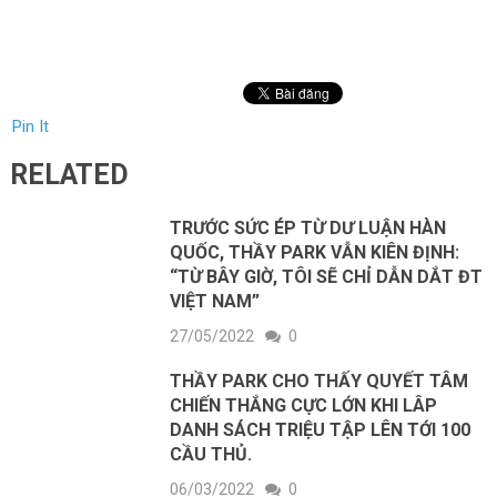
Pin It
RELATED
TRƯỚC SỨC ÉP TỪ DƯ LUẬN HÀN
QUỐC, THẦY PARK VẪN KIÊN ĐỊNH:
“TỪ BÂY GIỜ, TÔI SẼ CHỈ DẪN DẮT ĐT
VIỆT NAM”
27/05/2022
0
THẦY PARK CHO THẤY QUYẾT TÂM
CHIẾN THẮNG CỰC LỚN KHI LÂP
DANH SÁCH TRIỆU TẬP LÊN TỚI 100
CẦU THỦ.
06/03/2022
0