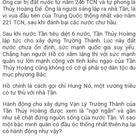
Ông cai trị đất nước từ năm 246 TCN và tự phong là
Thủy Hoàng Đế. Ông là người sáng lập ra nhà Tần, là
vị vua đầu tiên của Trung Quốc thống nhất vào năm
221 TCN, sau khi đánh bại các nước chư hầu.
Sau khi nước Tần tiêu diệt 6 nước, Tần Thủy Hoàng
lập tức cho xây dựng Trường Thành. Lúc này đất
nước chưa ổn định, sức mạnh quốc gia suy yếu.
Chẳng hạn người Hồ có xâm lăng thì với sức mạnh
quân sự lớn mạnh cộng với tính kiêu ngạo của Tần
Thủy Hoàng cũng không có cớ gì phải sợ dân tộc du
mục phương Bắc.
Hồ chính là cách gọi chỉ Hung Nô, một vương triều
có tư thù với nhà Tần.
Hành động cho xây dựng Vạn Lý Trường Thành của
Tần Thủy Hoàng được xem là “ngớ ngẩn” và gần
như sẽ chặt đứng nguồn sống của nước Tần. Vì sao
một bậc minh quân có đầu óc thống nhất thiên hạ lại
có hành động như vậy?