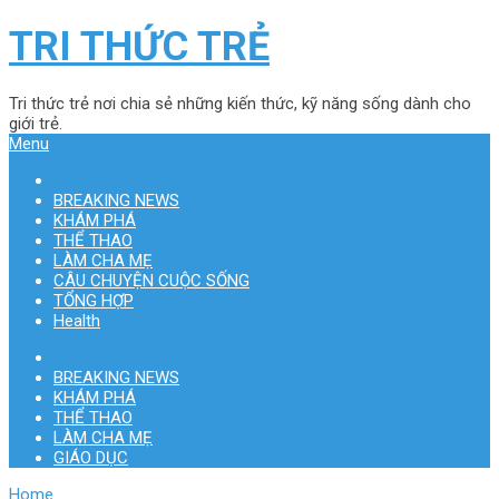
TRI THỨC TRẺ
Tri thức trẻ nơi chia sẻ những kiến thức, kỹ năng sống dành cho
giới trẻ.
Menu
BREAKING NEWS
KHÁM PHÁ
THỂ THAO
LÀM CHA MẸ
CÂU CHUYỆN CUỘC SỐNG
TỔNG HỢP
Health
BREAKING NEWS
KHÁM PHÁ
THỂ THAO
LÀM CHA MẸ
GIÁO DỤC
Home