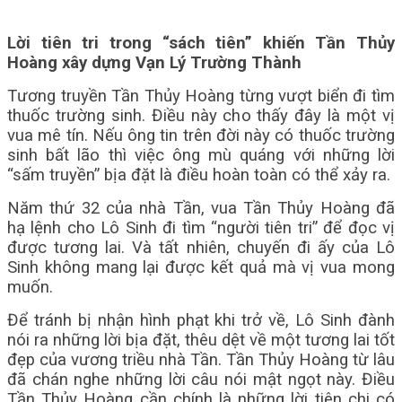
Lời tiên tri trong “sách tiên” khiến Tần Thủy
Hoàng xây dựng Vạn Lý Trường Thành
Tương truyền Tần Thủy Hoàng từng vượt biển đi tìm
thuốc trường sinh. Điều này cho thấy đây là một vị
vua mê tín. Nếu ông tin trên đời này có thuốc trường
sinh bất lão thì việc ông mù quáng với những lời
“sấm truyền” bịa đặt là điều hoàn toàn có thể xảy ra.
Năm thứ 32 của nhà Tần, vua Tần Thủy Hoàng đã
hạ lệnh cho Lô Sinh đi tìm “người tiên tri” để đọc vị
được tương lai. Và tất nhiên, chuyến đi ấy của Lô
Sinh không mang lại được kết quả mà vị vua mong
muốn.
Để tránh bị nhận hình phạt khi trở về, Lô Sinh đành
nói ra những lời bịa đặt, thêu dệt về một tương lai tốt
đẹp của vương triều nhà Tần. Tần Thủy Hoàng từ lâu
đã chán nghe những lời câu nói mật ngọt này. Điều
Tần Thủy Hoàng cần chính là những lời tiên chi có