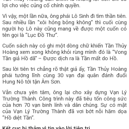
lợi cho việc củng cố chính quyền.
Vì vậy, một lần nữa, ông phái Lô Sinh đi tìm thần tiên.
Sau nhiều lần “xôi hỏng bỏng không” thì cuối cùng
người họ Lô này cũng mang về được một cuốn có
tên gọi là “Lục Đồ Thư”.
Cuốn sách này có ghi một dòng chữ khiến Tần Thủy
Hoàng xem xong không khỏi rùng mình đó là “Vong
Tần giả Hồ dã” – Được dịch ra là Tần mất do Hồ.
Sau lời tiên tri chẳng rõ thật giả ấy, Tần Thủy Hoàng
phái tướng lĩnh cùng 30 vạn đại quân đánh đuổi
Hung Nô tới tận Âm Sơn.
Vẫn chưa yên tâm, ông lại cho xây dựng Vạn Lý
Trường Thành. Công trình này đã tiêu tốn công sức
của hơn 70 vạn binh lính và dân chúng. Sự có mặt
của Vạn Lý Trường Thành đã vơi bớt nỗi hăm dọa
“Hồ diệt Tần”.
Kết cục bi thảm vì tin vào lời tiên tri