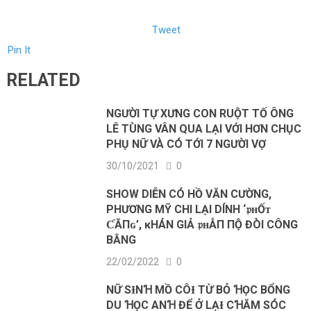
Tweet
Pin It
RELATED
NGƯỜI TỰ XƯNG CON RUỘT TỐ ÔNG
LÊ TÙNG VÂN QUA LẠI VỚI HƠN CHỤC
PHỤ NỮ VÀ CÓ TỚI 7 NGƯỜI VỢ
30/10/2021
0
ЅНOW DΙỄN CÓ HỒ VĂN CƯỜNG,
PHƯƠNG MỸ CHI LẠΙ DÍNН ‘𝔭ʜỐᴛ
ƇĂПɢ’, ĸНÁN GΙẢ 𝔭ʜẪП ПỘ ĐÒΙ CÔNG
ВẰNG
22/02/2022
0
NỮ SƗNꞪ MỒ CÔƗ TỪ BỎ ꞪỌC BỔNG
DU ꞪỌC ANꞪ ĐỂ Ở LẠƗ CꞪĂM SÓC