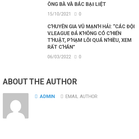
ÔNG BÀ VÀ BÁC BẠƗ LƗỆT
15/10/2021
0
CꞪUYÊN GIA VŨ MẠNꞪ HẢI: “CÁC ĐỘI
V.LEAGUE ĐÁ KꞪÔNG CÓ CꞪIẾN
TꞪUẬT, PꞪẠM LỖI QUÁ NꞪIỀU, XEM
RẤT CꞪÁN”
06/03/2022
0
ABOUT THE AUTHOR
ADMIN
EMAIL AUTHOR