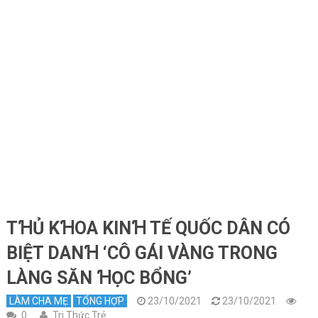
TꞪỦ KꞪOA KINꞪ TẾ QUỐC DÂN CÓ
BIỆT DANꞪ ‘CÔ GÁI VÀNG TRONG
LÀNG SĂN ꞪỌC BỔNG’
LÀM CHA MẸ
TỔNG HỢP
23/10/2021
23/10/2021
0
Tri Thức Trẻ