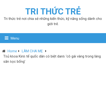
TRI THỨC TRẺ
Tri thức trẻ nơi chia sẻ những kiến thức, kỹ năng sống dành cho
giới trẻ.
Menu
Home
LÀM CHA MẸ
Tɦủ kɦoa Kinɦ tế quốc dân có biệt danɦ ‘cô gái vàng trong làng
săn ɦọc bổng’