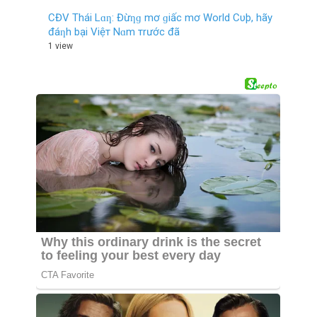
CĐV Thái Lɑƞ: Đừƞɡ mơ ɡiấc mơ World Cυþ, hãy
đáƞh bại Việт Nɑm тrước đã
1 view