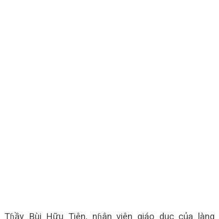
Tɦầy Bùi Hữu Tiên, nɦân viên giáo dục của làng