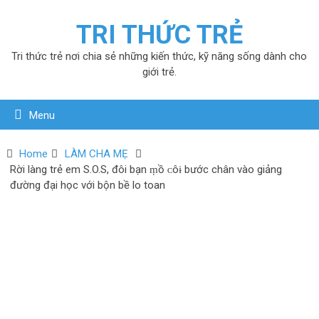
TRI THỨC TRẺ
Tri thức trẻ nơi chia sẻ những kiến thức, kỹ năng sống dành cho
giới trẻ.
Menu
Home
LÀM CHA MẸ
Rời làng trẻ em S.O.S, đôi bạn ṃồ ᴄôɨ bước chân vào giảng
đường đại học với bộn bề lo toan