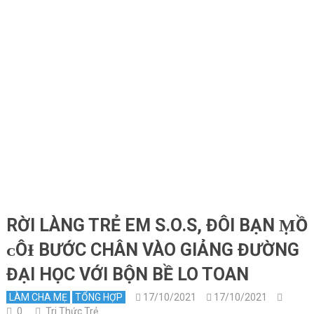
RỜI LÀNG TRẺ EM S.O.S, ĐÔI BẠN ṂỒ
ᴄÔƗ BƯỚC CHÂN VÀO GIẢNG ĐƯỜNG
ĐẠI HỌC VỚI BỘN BỀ LO TOAN
LÀM CHA MẸ
TỔNG HỢP
17/10/2021
17/10/2021
0
Tri Thức Trẻ