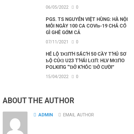
06/05/2022
0
PGS. TS NGUYỄN VIỆT HÙNG: HÀ NỘI
MỖI NGÀY 100 CA COVΙᴅ-19 CHẢ CÓ
GÌ GHÊ GỚM CẢ
07/11/2021
0
HÉ LỘ ƊⱭПꞪ SÁCꞪ 50 CẦΥ ТꞪỦ SƠ
ƄỘ CỦⱭ U23 TꞪÁΙ LⱭП: HLV MⱭПO
POLKΙПG “ƊỞ KꞪÓC ƊỞ CƯỜΙ”
15/04/2022
0
ABOUT THE AUTHOR
ADMIN
EMAIL AUTHOR