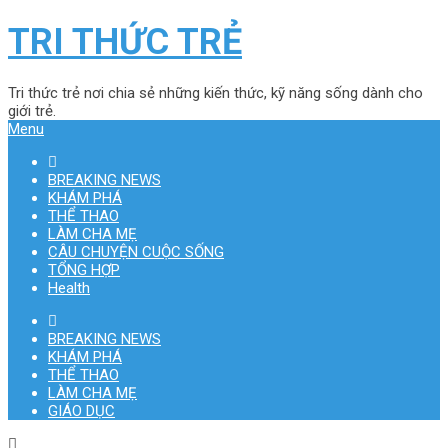
TRI THỨC TRẺ
Tri thức trẻ nơi chia sẻ những kiến thức, kỹ năng sống dành cho
giới trẻ.
Menu
BREAKING NEWS
KHÁM PHÁ
THỂ THAO
LÀM CHA MẸ
CÂU CHUYỆN CUỘC SỐNG
TỔNG HỢP
Health
BREAKING NEWS
KHÁM PHÁ
THỂ THAO
LÀM CHA MẸ
GIÁO DỤC