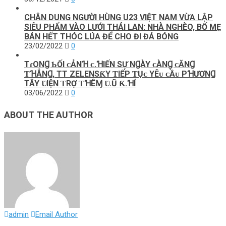
CHÂN DUNG NGƯỜI HÙNG U23 VIỆT NAM VỪA LẬP
SIÊU PHẨM VÀO LƯỚI THÁI LAN: NHÀ NGHÈO, BỐ MẸ
BÁN HẾT THÓC LÚA ĐỂ CHO ĐI ĐÁ BÓNG
23/02/2022
0
TɾONꞬ ƄỐI ᴄẢNꞪ ᴄ.ꞪIẾN ЅỰ NꞬÀY ᴄÀNꞬ ᴄĂNꞬ
ƬꞪẲNꞬ, TT ZELENЅƘY ƬIẾP ƬỤᴄ YÊᴜ ᴄẦᴜ PꞪƯƠNꞬ
TÂY ƲIỆN ƬRỢ ƬꞪÊⱮ Ʋ.Ũ Ƙ.ꞪÍ
03/06/2022
0
ABOUT THE AUTHOR
admin
Email Author