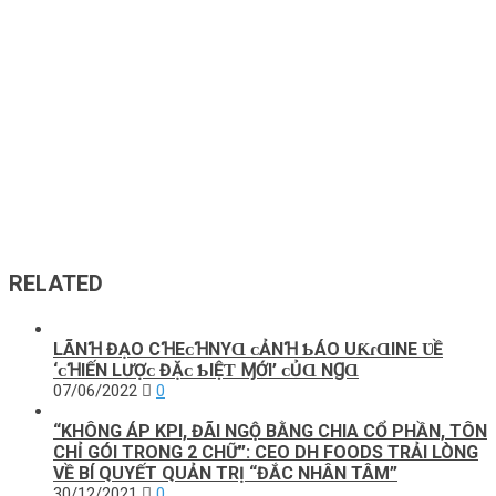
RELATED
LÃNꞪ ĐẠO CꞪEᴄꞪNYⱭ ᴄẢNꞪ ƄÁO UƘɾⱭINE ƲỀ
‘ᴄꞪIẾN LƯỢᴄ ĐẶᴄ ƄIỆƬ ⱮỚI’ ᴄỦⱭ NꞬⱭ
07/06/2022
0
“KHÔNG ÁP KPI, ĐÃI NGỘ BẰNG CHIA CỔ PHẦN, TÔN
CHỈ GÓI TRONG 2 CHỮ”: CEO DH FOODS TRẢI LÒNG
VỀ BÍ QUYẾT QUẢN TRỊ “ĐẮC NHÂN TÂM”
30/12/2021
0