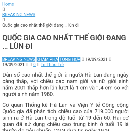
Home
BREAKING NEWS
Quốc gia cao nhất thế giới đang … lùn đi
QUỐC GIA CAO NHẤT THẾ GIỚI ĐANG
… LÙN ĐI
BREAKING NEWS
KHÁM PHÁ
TỔNG HỢP
19/09/2021
19/09/2021
0
Tri Thức Trẻ
Dân số cao nhất thế giới là người Hà Lan đang ngày
càng thấp, với chiều cao nam giới và nữ giới sinh
năm 2001 thấp hơn lần lượt là 1 cm và 1,4 cm so với
người sinh năm 1980.
Cơ quan Thống kê Hà Lan và Viện Y tế Công cộng
Quốc gia đã phân tích chiều cao của 719.000 người
sinh ra ở Hà Lan trong độ tuổi từ 19 đến 60. Hai cơ
quan đã sử dụng chiều cao trung bình ở tuổi 19 là
thước đo tiêu chuẩn, CNN đưa tin ngày 19/9.