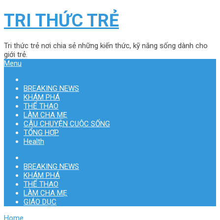
TRI THỨC TRẺ
Tri thức trẻ nơi chia sẻ những kiến thức, kỹ năng sống dành cho
giới trẻ.
Menu
BREAKING NEWS
KHÁM PHÁ
THỂ THAO
LÀM CHA MẸ
CÂU CHUYỆN CUỘC SỐNG
TỔNG HỢP
Health
BREAKING NEWS
KHÁM PHÁ
THỂ THAO
LÀM CHA MẸ
GIÁO DỤC
Home