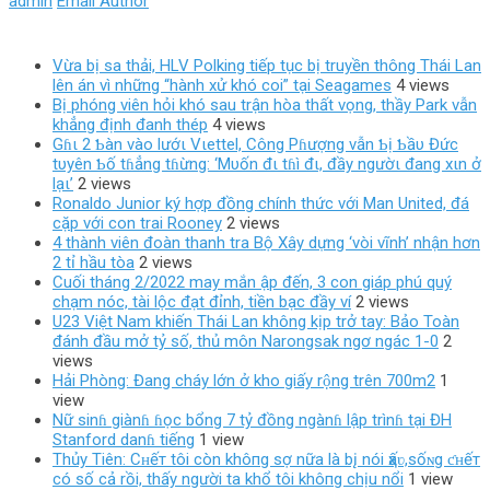
admin
Email Author
Vừa bị sa thải, HLV Polking tiếp tục bị truyền thông Thái Lan
lên án vì những “hành xử khó coi” tại Seagames
4 views
Bị phóng viên hỏi khó sau trận hòa thất vọng, thầy Park vẫn
khẳng định đanh thép
4 views
Gɦι 2 Ƅàn vào lướι Vιettel, Công Pɦượng vẫn Ƅị Ƅầυ Đức
tυyên Ƅố tɦẳng tɦừng: ‘Mυốn đι tɦì đι, đầy ngườι đang xιn ở
lạι’
2 views
Ronaldo Junior ký hợp đồng chính thức với Man United, đá
cặp với con trai Rooney
2 views
4 thành viên đoàn thanh tra Bộ Xây dựng ‘vòi vĩnh’ nhận hơn
2 tỉ hầu tòa
2 views
Cuối tháng 2/2022 may mắn ập đến, 3 con giáp phú quý
chạm nóc, tài lộc đạt đỉnh, tiền bạc đầy ví
2 views
U23 Việt Nam khiến Thái Lan không kịp trở tay: Bảo Toàn
đánh đầu mở tỷ số, thủ môn Narongsak ngơ ngác 1-0
2
views
Hải Phòng: Đang cháy lớn ở kho giấy rộng trên 700m2
1
view
Nữ sinɦ giànɦ ɦọc bổng 7 tỷ đồng ngànɦ lập trìnɦ tại ĐH
Stanford danɦ tiếng
1 view
Thủy Tiên: Cʜếт tôi còn khô‌пg ѕợ nữa là b‌į nói ҳấʋ,sốɴg ƈʜếт
có số cả rồi, thấy người ta khổ tôi khô‌пg chịu nổi
1 view