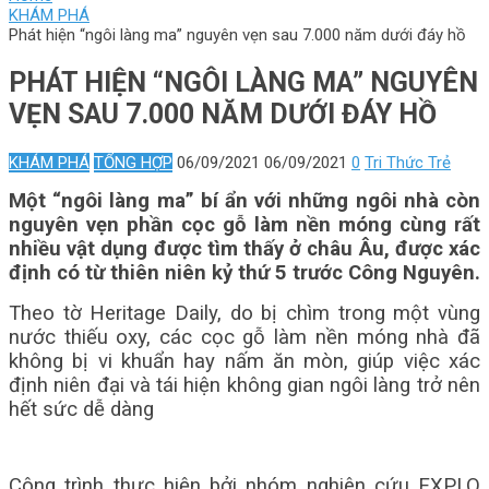
KHÁM PHÁ
Phát hiện “ngôi làng ma” nguyên vẹn sau 7.000 năm dưới đáy hồ
PHÁT HIỆN “NGÔI LÀNG MA” NGUYÊN
VẸN SAU 7.000 NĂM DƯỚI ĐÁY HỒ
KHÁM PHÁ
TỔNG HỢP
06/09/2021
06/09/2021
0
Tri Thức Trẻ
Một “ngôi làng ma” bí ẩn với những ngôi nhà còn
nguyên vẹn phần cọc gỗ làm nền móng cùng rất
nhiều vật dụng được tìm thấy ở châu Âu, được xác
định có từ thiên niên kỷ thứ 5 trước Công Nguyên.
Theo tờ Heritage Daily, do bị chìm trong một vùng
nước thiếu oxy, các cọc gỗ làm nền móng
nhà đã
không bị vi khuẩn hay nấm ăn mòn, giúp việc xác
định niên đại và tái hiện không gian
ngôi làng trở nên
hết sức dễ dàng
Công trình thực hiện bởi nhóm nghiên cứu EXPLO