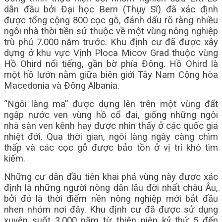
dẫn đầu bởi Đại học Bern (Thụy Sĩ) đã xác
định
được tổng cộng 800 cọc gỗ, đánh dấu rõ ràng nhiều
ngôi nhà thời tiền sử thuộc về một
vùng nông nghiệp
trù phú 7.000 năm trước. Khu định cư đã được xây
dựng ở khu vực Vịnh Ploca
Micov Grad thuộc vùng
Hồ Ohird nổi tiếng, gần bờ phía Đông. Hồ Ohird là
một hồ lướn nằm
giữa biên giới Tây Nam Cộng hòa
Macedonia và Đông Albania.
“Ngôi làng ma” được dựng lên trên một vùng đất
ngập nước ven vùng hồ cổ đại, giống những
ngôi
nhà sàn ven kênh hay được nhìn thấy ở các quốc gia
nhiệt đới. Qua thời gian, ngôi làng
ngày càng chìm
thấp và các cọc gỗ được bảo tồn ở vị trí khó tìm
kiếm.
Những cư dân đầu tiên khai phá vùng này được xác
định là những người nông dân lâu đời nhất
châu Âu,
bởi đó là thời điểm nền nông nghiệp mới bắt đầu
nhen nhóm nơi đây. Khu định cư đã
được sử dụng
xuyên suốt 3.000 năm từ thiên niên kỷ thứ 5 đến