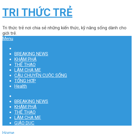
TRI THỨC TRẺ
Tri thức trẻ nơi chia sẻ những kiến thức, kỹ năng sống dành cho
giới trẻ.
Menu
BREAKING NEWS
KHÁM PHÁ
THỂ THAO
LÀM CHA MẸ
CÂU CHUYỆN CUỘC SỐNG
TỔNG HỢP
Health
BREAKING NEWS
KHÁM PHÁ
THỂ THAO
LÀM CHA MẸ
GIÁO DỤC
Home