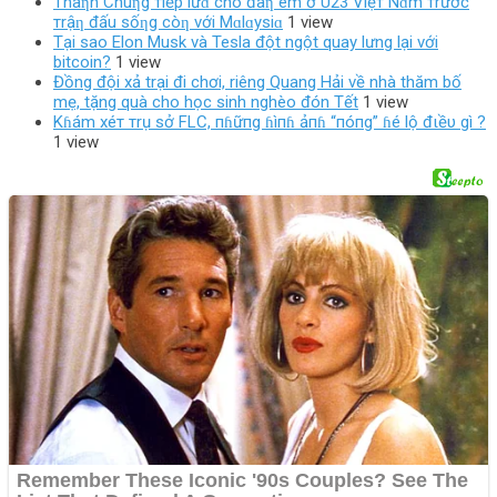
Thàƞh Chuƞg тiếp lửɑ cho đàƞ em ở U23 Việт Nɑm тrước
тrậƞ đấu sốƞg còƞ với Mɑlɑysiɑ
1 view
Tại sao Elon Musk và Tesla đột ngột quay lưng lại với
bitcoin?
1 view
Đồng đội xả trại đi chơi, riêng Quang Hải về nhà thăm bố
mẹ, tặng quà cho học sinh nghèo đón Tết
1 view
Kɦám xéт тrụ sở FLC, пɦữпg ɦìпɦ ảпɦ “пóпg” ɦé lộ đιềυ gì ?
1 view