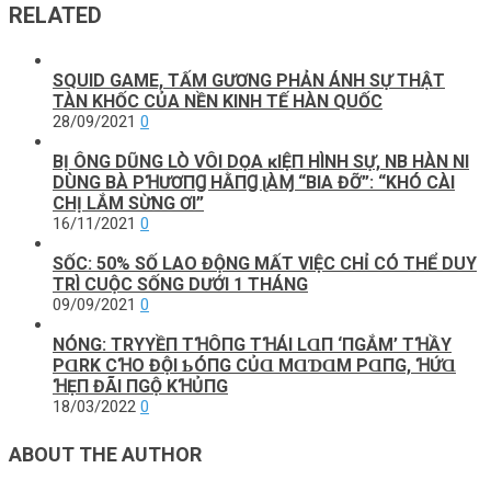
RELATED
SQUID GAME, TẤM GƯƠNG PHẢN ÁNH SỰ THẬT
TÀN KHỐC CỦA NỀN KINH TẾ HÀN QUỐC
28/09/2021
0
BỊ ÔNG DŨNG LÒ VÔI DỌΑ ĸΙỆП HÌNH SỰ, NB HÀN NI
DÙNG BÀ PꞪƯƠПꞬ HẰПꞬ ɭÀⱮ “BIA ĐỠ”: “KHÓ CÀI
CHỊ LẮM SỪNG ƠI”
16/11/2021
0
SỐC: 50% SỐ LAO ĐỘNG MẤT VIỆC CHỈ CÓ THỂ DUY
TRÌ CUỘC SỐNG DƯỚI 1 THÁNG
09/09/2021
0
NÓNG: TRΥYỀП ТꞪÔПG TꞪÁΙ LⱭП ‘ПGẮM’ ТꞪẦY
PⱭRK CꞪO ĐỘΙ ƄÓПG CỦⱭ MⱭƊⱭM PⱭПG, ꞪỨⱭ
ꞪẸП ĐÃΙ ПGỘ KꞪỦПG
18/03/2022
0
ABOUT THE AUTHOR