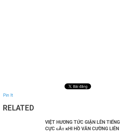
Pin It
RELATED
VΙỆТ НƯƠNG ТỨC GΙẬN LÊN ТΙẾNG
CỰC ɢẮᴛ ĸНΙ НỒ VĂN CƯỜNG LΙÊN