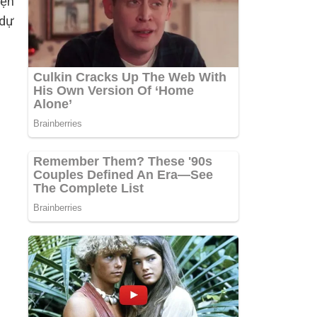
iện
 dự