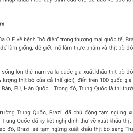
am
ủa OIE về bệnh “bò điên” trong thương mại quốc tế, Bra
g để làm giống, để giết mổ làm thực phẩm và thịt bò đ
bò sống lớn thứ năm và là quốc gia xuất khẩu thịt bò đ
 lượng thịt bò của cả thế giới), đến trên 100 quốc gia
 Bản, EU, Hàn Quốc… Trong đó, Trung Quốc là thị trư
 trường Trung Quốc, Brazil đã chủ động tạm ngừng x
à Trung Quốc đã ký kết nghị định thư về xuất khẩu thịt
eo đó, Brazil sẽ tạm ngừng xuất khẩu thịt bò sang Tr