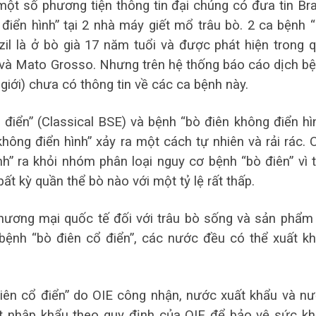
 một số phương tiện thông tin đại chúng có đưa tin Bra
điển hình” tại 2 nhà máy giết mổ trâu bò.
2 ca bệnh 
azil là ở bò già 17 năm tuổi và được phát hiện trong 
 và Mato Grosso. Nhưng trên hệ thống báo cáo dịch b
iới) chưa có thông tin về các ca bệnh này.
 điển” (Classical BSE) và bệnh “bò điên không điển hì
không điển hình” xảy ra một cách tự nhiên và rải rác. 
nh” ra khỏi nhóm phân loại nguy cơ bệnh “bò điên” vì 
ất kỳ quần thể bò nào với một tỷ lệ rất thấp.
hương mại quốc tế đối với trâu bò sống và sản phẩm
 bệnh “bò điên cổ điển”, các nước đều có thể xuất k
điên cổ điển” do OIE công nhận, nước xuất khẩu và n
ất nhập khẩu theo quy định của OIE để bảo vệ sức k