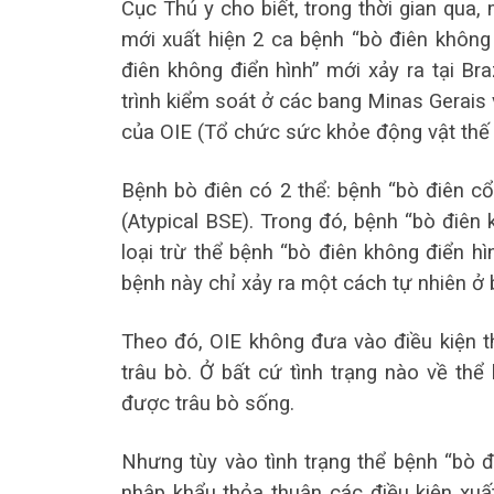
Cục Thú y cho biết, trong thời gian qua,
mới xuất hiện 2 ca bệnh “bò điên không 
điên không điển hình” mới xảy ra tại Br
trình kiểm soát ở các bang Minas Gerais
của OIE (Tổ chức sức khỏe động vật thế g
Bệnh bò điên có 2 thể: bệnh “bò điên cổ
(Atypical BSE). Trong đó, bệnh “bò điên 
loại trừ thể bệnh “bò điên không điển hì
bệnh này chỉ xảy ra một cách tự nhiên ở b
Theo đó, OIE không đưa vào điều kiện t
trâu bò. Ở bất cứ tình trạng nào về thể
được trâu bò sống.
Nhưng tùy vào tình trạng thể bệnh “bò 
nhập khẩu thỏa thuận các điều kiện xu