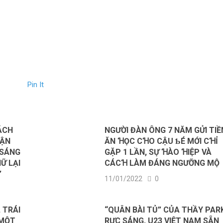
Pin It
ÁCH
NGƯỜI ĐÀN ÔNG 7 NĂM GỬI TIỀ
HẬN
ĂN ꞪỌC CꞪO CẬU ƄÉ MỚI CꞪỈ
 SÁNG
GẶP 1 LẦN, SỰ ꞪÀO ꞪIỆP VÀ
Ữ LẠI
CÁCꞪ LÀM ĐÁNG NGƯỠNG MỘ
”
11/01/2022
0
 TRÁI
“QUÂN BÀI TỦ” CỦA THẦY PAR
 MỘT
RỰC SÁNG, U23 VIỆT NAM SẴN