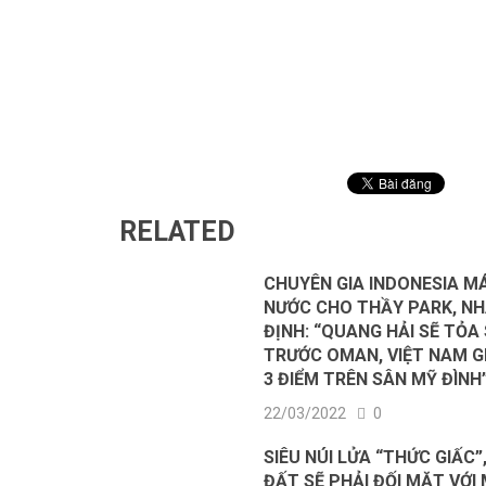
RELATED
CHUYÊN GIA INDONESIA M
NƯỚC CHO THẦY PARK, N
ĐỊNH: “QUANG HẢI SẼ TỎA
TRƯỚC OMAN, VIỆT NAM GI
3 ĐIỂM TRÊN SÂN MỸ ĐÌNH
22/03/2022
0
SIÊU NÚI LỬA “THỨC GIẤC”,
ĐẤT SẼ PHẢI ĐỐI MẶT VỚI