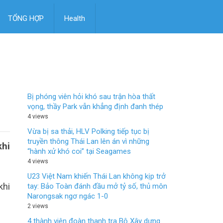
TỔNG HỢP
Health
Bị phóng viên hỏi khó sau trận hòa thất
vọng, thầy Park vẫn khẳng định đanh thép
4 views
Vừa bị sa thải, HLV Polking tiếp tục bị
truyền thông Thái Lan lên án vì những
khi
“hành xử khó coi” tại Seagames
4 views
U23 Việt Nam khiến Thái Lan không kịp trở
khi
tay: Bảo Toàn đánh đầu mở tỷ số, thủ môn
Narongsak ngơ ngác 1-0
2 views
4 thành viên đoàn thanh tra Bộ Xây dựng