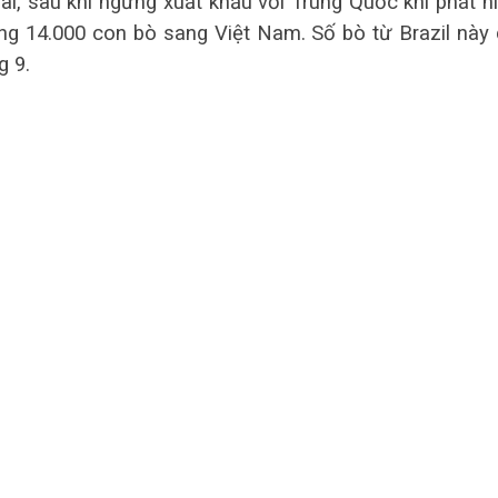
ài, sau khi ngưng xuất khẩu với Trung Quốc khi phát h
hàng 14.000 con bò sang Việt Nam. Số bò từ Brazil này
g 9.