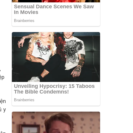
,
ệp
iện
ú y