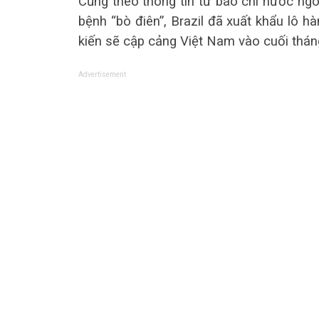
Cũng theo thông tin từ báo chí nước ngo
bệnh “bò điên”, Brazil đã xuất khẩu lô 
kiến sẽ cập cảng Việt Nam vào cuối thán
Advertisement