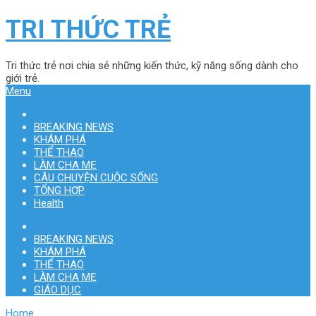
TRI THỨC TRẺ
Tri thức trẻ nơi chia sẻ những kiến thức, kỹ năng sống dành cho
giới trẻ.
Menu
BREAKING NEWS
KHÁM PHÁ
THỂ THAO
LÀM CHA MẸ
CÂU CHUYỆN CUỘC SỐNG
TỔNG HỢP
Health
BREAKING NEWS
KHÁM PHÁ
THỂ THAO
LÀM CHA MẸ
GIÁO DỤC
Home