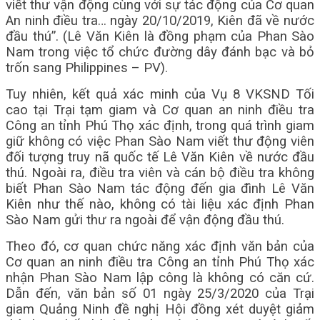
viết thư vận động cùng với sự tác động của Cơ quan
An ninh điều tra… ngày 20/10/2019, Kiên đã về nước
đầu thú”. (Lê Văn Kiên là đồng phạm của Phan Sào
Nam trong việc tổ chức đường dây đánh bạc và bỏ
trốn sang Philippines – PV).
Tuy nhiên, kết quả xác minh của Vụ 8 VKSND Tối
cao tại Trại tạm giam và Cơ quan an ninh điều tra
Công an tỉnh Phú Thọ xác định, trong quá trình giam
giữ không có việc Phan Sào Nam viết thư động viên
đối tượng truy nã quốc tế Lê Văn Kiên về nước đầu
thú. Ngoài ra, điều tra viên và cán bộ điều tra không
biết Phan Sào Nam tác động đến gia đình Lê Văn
Kiên như thế nào, không có tài liệu xác định Phan
Sào Nam gửi thư ra ngoài để vận động đầu thú.
Theo đó, cơ quan chức năng xác định văn bản của
Cơ quan an ninh điều tra Công an tỉnh Phú Thọ xác
nhận Phan Sào Nam lập công là không có căn cứ.
Dẫn đến, văn bản số 01 ngày 25/3/2020 của Trại
giam Quảng Ninh đề nghị Hội đồng xét duyệt giảm