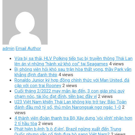
admin
Email Author
Vừa bị sa thải, HLV Polking tiếp tục bị truyền thông Thái Lan
lên án vì những “hành xử khó coi” tại Seagames
4 views
Bị phóng viên hỏi khó sau trận hòa thất vọng, thầy Park vẫn
khẳng định đanh thép
4 views
Ronaldo Junior ký hợp đồng chính thức với Man United, đá
cặp với con trai Rooney
2 views
Cuối tháng 2/2022 may mắn ập đến, 3 con giáp phú quý
chạm nóc, tài lộc đạt đỉnh, tiền bạc đầy ví
2 views
U23 Việt Nam khiến Thái Lan không kịp trở tay: Bảo Toàn
đánh đầu mở tỷ số, thủ môn Narongsak ngơ ngác 1-0
2
views
4 thành viên đoàn thanh tra Bộ Xây dựng ‘vòi vĩnh’ nhận hơn
2 tỉ hầu tòa
2 views
Phát hiện b.ệnh ‘b.ò đ.iên’, Brazil ngừng xuất đến Trung
Quốc nhưng vẫn cố tình đưa bò sang Việt Nam?
2 views