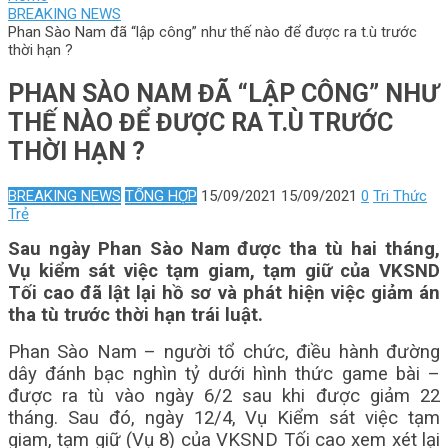
BREAKING NEWS
Phan Sào Nam đã “lập công” như thế nào để được ra t.ù trước
thời hạn ?
PHAN SÀO NAM ĐÃ “LẬP CÔNG” NHƯ
THẾ NÀO ĐỂ ĐƯỢC RA T.Ù TRƯỚC
THỜI HẠN ?
BREAKING NEWS
TỔNG HỢP
15/09/2021
15/09/2021
0
Tri Thức
Trẻ
Sau ngày Phan Sào Nam được tha tù hai tháng,
Vụ kiểm sát việc tạm giam, tạm giữ của VKSND
Tối cao đã lật lại hồ sơ và phát hiện việc giảm án
tha tù trước thời hạn trái luật.
Phan Sào Nam – người tổ chức, điều hành đường
dây đánh bạc nghìn tỷ dưới hình thức game bài –
được ra tù vào ngày 6/2 sau khi được giảm 22
tháng. Sau đó, ngày 12/4, Vụ Kiểm sát việc tạm
giam, tạm giữ (Vụ 8) của VKSND Tối cao xem xét lại