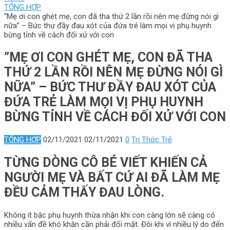
TỔNG HỢP
”Mẹ ơi con ghét mẹ, con đã tha thứ 2 lần rồi nên mẹ đừng nói gì
nữa” – Bức thư đầy đau xót của đứa trẻ làm mọi vị phụ huynh
bừng tỉnh về cách đối xử với con
”MẸ ƠI CON GHÉT MẸ, CON ĐÃ THA
THỨ 2 LẦN RỒI NÊN MẸ ĐỪNG NÓI GÌ
NỮA” – BỨC THƯ ĐẦY ĐAU XÓT CỦA
ĐỨA TRẺ LÀM MỌI VỊ PHỤ HUYNH
BỪNG TỈNH VỀ CÁCH ĐỐI XỬ VỚI CON
TỔNG HỢP
02/11/2021
02/11/2021
0
Tri Thức Trẻ
TỪNG DÒNG CÔ BÉ VIẾT KHIẾN CẢ
NGƯỜI MẸ VÀ BẤT CỨ AI ĐÃ LÀM MẸ
ĐỀU CẢM THẤY ĐAU LÒNG.
Không ít bậc phụ huynh thừa nhận khi con càng lớn sẽ càng có
nhiều vấn đề khó khăn cần phải đối mặt. Đôi khi vì nhiều lý do đến