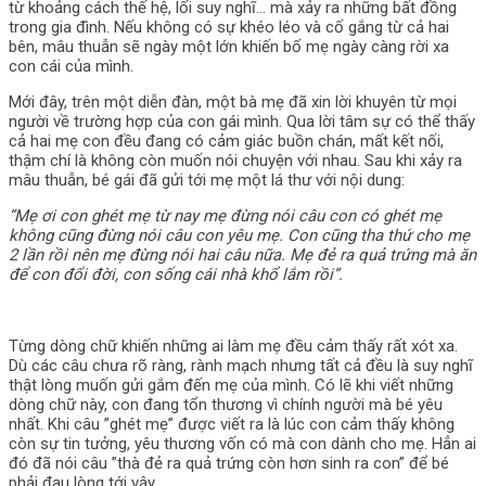
từ khoảng cách thế hệ, lối suy nghĩ… mà xảy ra những bất đồng
trong gia đình. Nếu không có sự khéo léo và cố gắng từ cả hai
bên, mâu thuẫn sẽ ngày một lớn khiến bố mẹ ngày càng rời xa
con cái của mình.
Mới đây, trên một diễn đàn, một bà mẹ đã xin lời khuyên từ mọi
người về trường hợp của con gái mình. Qua lời tâm sự có thể thấy
cả hai mẹ con đều đang có cảm giác buồn chán, mất kết nối,
thậm chí là không còn muốn nói chuyện với nhau. Sau khi xảy ra
mâu thuẫn, bé gái đã gửi tới mẹ một lá thư với nội dung:
”Mẹ ơi con ghét mẹ từ nay mẹ đừng nói câu con có ghét mẹ
không cũng đừng nói câu con yêu mẹ. Con cũng tha thứ cho mẹ
2 lần rồi nên mẹ đừng nói hai câu nữa. Mẹ đẻ ra quả trứng mà ăn
để con đổi đời, con sống cái nhà khổ lắm rồi”.
Từng dòng chữ khiến những ai làm mẹ đều cảm thấy rất xót xa.
Dù các câu chưa rõ ràng, rành mạch nhưng tất cả đều là suy nghĩ
thật lòng muốn gửi gắm đến mẹ của mình. Có lẽ khi viết những
dòng chữ này, con đang tổn thương vì chính người mà bé yêu
nhất. Khi câu ”ghét mẹ” được viết ra là lúc con cảm thấy không
còn sự tin tưởng, yêu thương vốn có mà con dành cho mẹ. Hẳn ai
đó đã nói câu ”thà đẻ ra quả trứng còn hơn sinh ra con” để bé
phải đau lòng tới vậy.