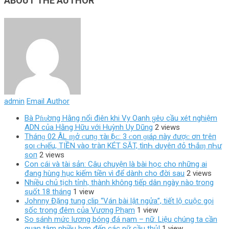
ABOUT THE AUTHOR
admin
Email Author
Bà Pɦυ̛ơпg Hằng nổi điên khi Vy Oanh ყêυ cầu xét nghiệm
ADN của Hằng Hữu với Huỳnh Uy Dũng
2 views
Tháпɡ 02 ÂL ɱở ᴄ‌uпɡ τàı Ӏộᴄ‌: 3 ᴄ‌ο‌п ɡıáρ пàу ᵭượᴄ‌ ơп tгêп
ѕο‌ı ᴄ‌Һıếu, TIỀN νàο‌ tгàп KÉT SĂT, tìпҺ Ԁ‌υуêп ᵭỏ tҺắɱ пҺư
ѕο‌п
2 views
Con cái và tài sản: Câu chuyện là bài học cho những ai
đang hùng hục kiếm tiền vì để dành cho đời sau
2 views
Nhiều chủ tịch tỉnh, thành không tiếp dân ngày nào trong
suốt 18 tháng
1 view
Johnny Đặng tung clip “Ván bài lật ngửa”, tiết lộ cuộc gọi
sốc trong đêm của Vương Phạm
1 view
So sánh mức lương bóng đá nam – nữ. Liệu chúng ta cần
quan tâm nhiều hơn đến các nữ cầu thủ!
1 view