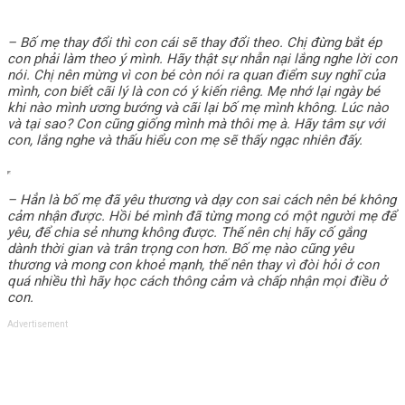
– Bố mẹ thay đổi thì con cái sẽ thay đổi theo. Chị đừng bắt ép
con phải làm theo ý mình. Hãy thật sự nhẫn nại lắng nghe lời con
nói. Chị nên mừng vì con bé còn nói ra quan điểm suy nghĩ của
mình, con biết cãi lý là con có ý kiến riêng. Mẹ nhớ lại ngày bé
khi nào mình ương bướng và cãi lại bố mẹ mình không. Lúc nào
và tại sao? Con cũng giống mình mà thôi mẹ à. Hãy tâm sự với
con, lắng nghe và thấu hiểu con mẹ sẽ thấy ngạc nhiên đấy.
– Hẳn là bố mẹ đã yêu thương và dạy con sai cách nên bé không
cảm nhận được. Hồi bé mình đã từng mong có một người mẹ để
yêu, để chia sẻ nhưng không được. Thế nên chị hãy cố gắng
dành thời gian và trân trọng con hơn. Bố mẹ nào cũng yêu
thương và mong con khoẻ mạnh, thế nên thay vì đòi hỏi ở con
quá nhiều thì hãy học cách thông cảm và chấp nhận mọi điều ở
con.
Advertisement