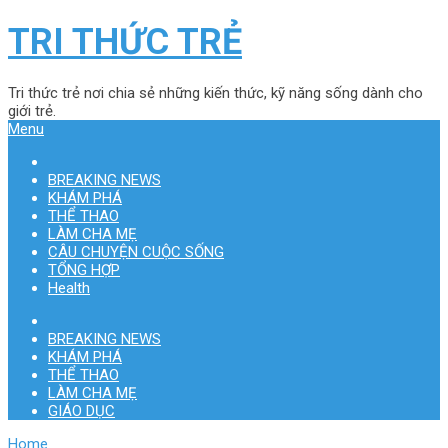
TRI THỨC TRẺ
Tri thức trẻ nơi chia sẻ những kiến thức, kỹ năng sống dành cho
giới trẻ.
Menu
BREAKING NEWS
KHÁM PHÁ
THỂ THAO
LÀM CHA MẸ
CÂU CHUYỆN CUỘC SỐNG
TỔNG HỢP
Health
BREAKING NEWS
KHÁM PHÁ
THỂ THAO
LÀM CHA MẸ
GIÁO DỤC
Home