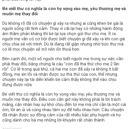
Bé viết thư có nghĩa là còn hy vọng vào mẹ, yêu thương mẹ và
muốn mẹ thay đổi
Dù không rõ đã có chuyện gì xảy ra nhưng ai cũng khen bé gái là
người sống rất tình cảm. Thay vì cãi lại hay có những hành động
âm thầm phản kháng thì bé lại lựa chọn gửi thư cho mẹ. Ít ra
người mẹ vẫn có cơ hội được biết chuyện gì đã xảy ra khi con gái
chịu chia sẻ với mình. Dù là đang rất giận nhưng nhờ bức thư mà
có lẽ mọi chuyện sẽ trở nên ổn thoả hơn.
Bên cạnh đó, một số người cho biết người mẹ trong sự việc cần
phải thay đổi, bằng chứng là câu ”con đã tha thứ cho mẹ 2 lần
rồi”. Có lẽ trong quá khứ, cả hai mẹ con đã xảy ra không ít bất
đồng, mẹ xin lỗi và nhận được sự tha thứ của con, thế nhưng
chuyện này lại tái diễn khiến bé cảm thấy không thể nào chịu
đựng được nữa.
Bé viết thư có nghĩa là còn hy vọng vào mẹ, yêu thương mẹ và
muốn mẹ thay đổi. Điều con cần giờ này không phải là lời trách
mắng, cằn nhằn hay sự khó chịu đến từ mẹ mà chỉ cần là một cái
ôm, lời an ủi và cùng nhau tâm sự để hiểu nhau hơn. Câu chuyện
đã nhận được sự đồng cảm của rất nhiều bậc phụ huynh và họ
cũng dành cho bà mẹ những lời khuyên rất chân thành.
Advertisement