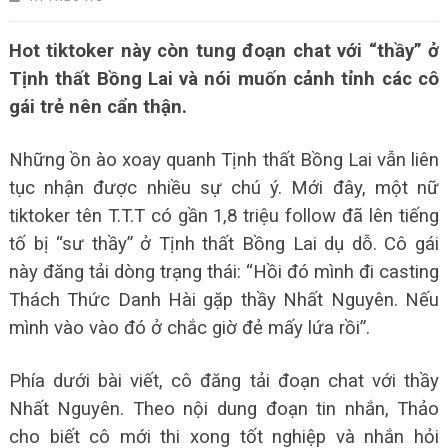
Hot tiktoker này còn tung đoạn chat với “thầy” ở
Tịnh thất Bồng Lai và nói muốn cảnh tỉnh các cô
gái trẻ nên cẩn thận.
Những ồn ào xoay quanh Tịnh thất Bồng Lai vẫn liên
tục nhận được nhiều sự chú ý. Mới đây, một nữ
tiktoker tên T.T.T có gần 1,8 triệu follow đã lên tiếng
tố bị “sư thầy” ở Tịnh thất Bồng Lai dụ dỗ. Cô gái
này đăng tải dòng trạng thái: “Hồi đó mình đi casting
Thách Thức Danh Hài gặp thầy Nhất Nguyên. Nếu
mình vào vào đó ở chắc giờ đẻ mấy lứa rồi”.
Phía dưới bài viết, cô đăng tải đoạn chat với thầy
Nhất Nguyên. Theo nội dung đoạn tin nhắn, Thảo
cho biết cô mới thi xong tốt nghiệp và nhắn hỏi