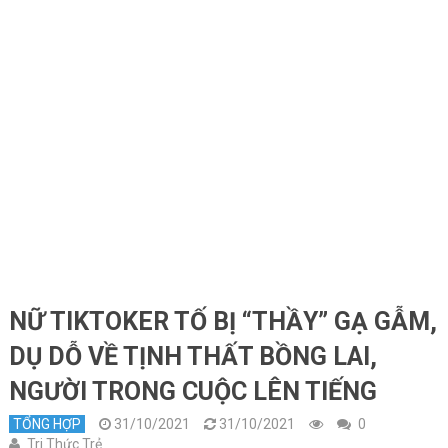
NỮ TIKTOKER TỐ BỊ “THẦY” GẠ GẪM,
DỤ DỖ VỀ TỊNH THẤT BỒNG LAI,
NGƯỜI TRONG CUỘC LÊN TIẾNG
TỔNG HỢP
31/10/2021
31/10/2021
0
Tri Thức Trẻ