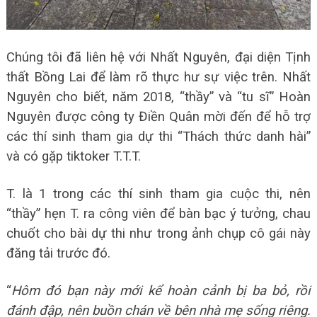
Chúng tôi đã liên hệ với Nhất Nguyên, đại diện Tịnh
thất Bồng Lai để làm rõ thực hư sự việc trên. Nhất
Nguyên cho biết, năm 2018, “thầy” và “tu sĩ” Hoàn
Nguyên được công ty Điền Quân mời đến để hỗ trợ
các thí sinh tham gia dự thi “Thách thức danh hài”
và có gặp tiktoker T.T.T.
T. là 1 trong các thí sinh tham gia cuộc thi, nên
“thầy” hẹn T. ra công viên để bàn bạc ý tưởng, chau
chuốt cho bài dự thi như trong ảnh chụp cô gái này
đăng tải trước đó.
“
Hôm đó bạn này mới kể hoàn cảnh bị ba bỏ, rồi
đánh đập, nên buồn chán về bên nhà mẹ sống riêng.