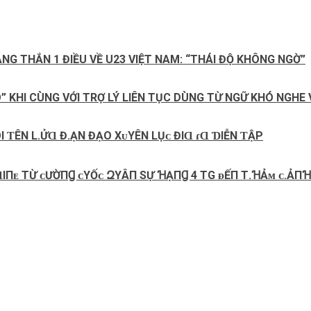
NG THẮN 1 ĐIỀU VỀ U23 VIỆT NAM: “THÁI ĐỘ KHÔNG NGỜ”
” KHI CÙNG VỚI TRỢ LÝ LIÊN TỤC DÙNG TỪ NGỮ KHÓ NGHE
I ƬÊN L.ỬⱭ Đ.ẠN ĐẠO ХᴜYÊN LỤᴄ ĐIⱭ ɾⱭ ƊIỄN ƬẬP
ⱭΙПᴇ ТỪ ᴄƯỜПꞬ ᴄΥỐᴄ ԶΥÂП ЅỰ ꞪẠПꞬ 4 TG ᴆẾП Т.ꞪẢᴍ ᴄ.ẢПꞪ V.