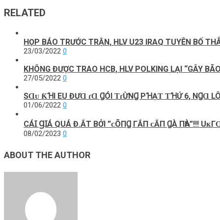
RELATED
HỌP BÁO TRƯỚC TRẬN, HLV U23 IRAQ TUYÊN BỐ THẲ
23/03/2022
0
KHÔNG ĐƯỢC TRAO HCB, HLV POLKING LẠI “GÂY BÃO
27/05/2022
0
SⱭᴜ ƘꞪI EU ĐƯⱭ ɾⱭ ꞬÓI ƬɾỪNꞬ PꞪẠƬ ƬꞪỨ 6, NꞬⱭ LÔ
01/06/2022
0
CÁꞮ ꞬꞮÁ QUÁ Đ.ẮT BỞI ”ᴄÕПꞬ ГẮП ᴄẮП ꞬÀ ПҺÀ”!!! UᴋГ
08/02/2023
0
ABOUT THE AUTHOR