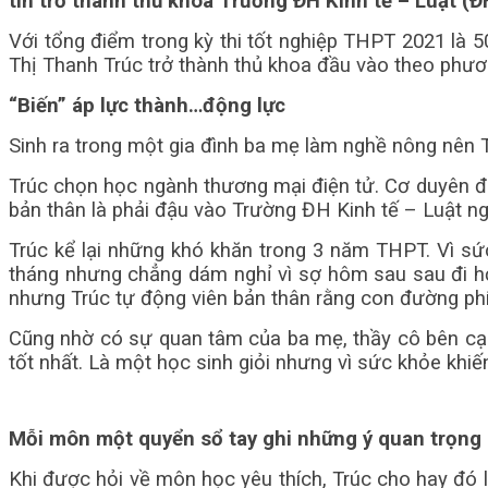
tin trở thành thủ khoa Trường ĐH Kinh tế – Luật (
Với tổng điểm trong kỳ thi tốt nghiệp THPT 2021 là 50,
Thị Thanh Trúc trở thành thủ khoa đầu vào theo phư
“Biến” áp lực thành…động lực
Sinh ra trong một gia đình ba mẹ làm nghề nông nên 
Trúc chọn học ngành thương mại điện tử. Cơ duyên đưa
bản thân là phải đậu vào Trường ĐH Kinh tế – Luật n
Trúc kể lại những khó khăn trong 3 năm THPT. Vì sức 
tháng nhưng chẳng dám nghỉ vì sợ hôm sau sau đi học
nhưng Trúc tự động viên bản thân rằng con đường phía 
Cũng nhờ có sự quan tâm của ba mẹ, thầy cô bên cạnh
tốt nhất. Là một học sinh giỏi nhưng vì sức khỏe khi
Mỗi môn một quyển sổ tay ghi những ý quan trọng
Khi được hỏi về môn học yêu thích, Trúc cho hay đó 