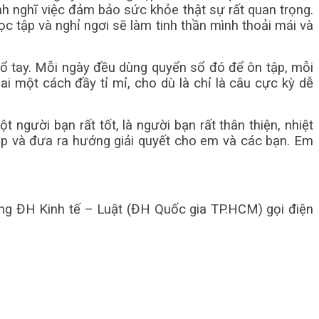
nh nghĩ việc đảm bảo sức khỏe thật sự rất quan trọng.
c tập và nghỉ ngơi sẽ làm tinh thần mình thoải mái và
sổ tay. Mỗi ngày đều dùng quyển sổ đó để ôn tập, mỗi
i một cách đầy tỉ mỉ, cho dù là chỉ là câu cực kỳ dễ
người bạn rất tốt, là người bạn rất thân thiện, nhiệt
 đáp và đưa ra hướng giải quyết cho em và các bạn. Em
ường ĐH Kinh tế – Luật (ĐH Quốc gia TP.HCM) gọi điện