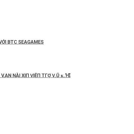
 VỚI BTC SEAGAMES
AN NÀI ХΙП ѴΙỆП ТГỢ Ѵ.Ũ ᴋ.ꞪꞮ́