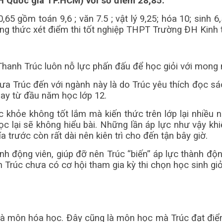
ĐH Quốc gia TP.HCM) với số điểm 28,85.
65 gồm toán 9,6 ; văn 7.5 ; vật lý 9,25; hóa 10; sinh 6,
ơng thức xét điểm thi tốt nghiệp THPT Trường ĐH Kinh
Thanh Trúc luôn nỗ lực phấn đấu để học giỏi với mong
 Trúc đến với ngành này là do Trúc yêu thích đọc sác
gay từ đầu năm học lớp 12.
khỏe không tốt lắm mà kiến thức trên lớp lại nhiều nê
 lại sẽ không hiểu bài. Những lần áp lực như vậy kh
trước còn rất dài nên kiên trì cho đến tận bây giờ.
 động viên, giúp đỡ nên Trúc “biến” áp lực thành độ
ến Trúc chưa có cơ hội tham gia kỳ thi chọn học sinh g
là môn hóa học. Đây cũng là môn học mà Trúc đạt điểm