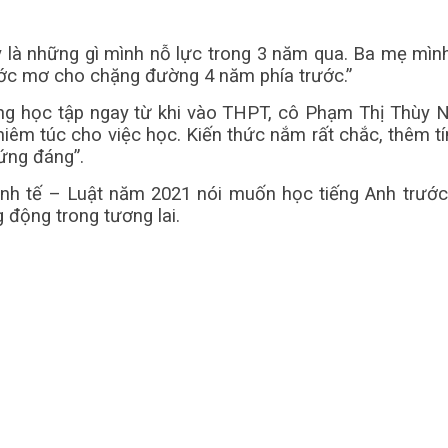
y là những gì mình nỗ lực trong 3 năm qua. Ba mẹ mìn
ước mơ cho chặng đường 4 năm phía trước.”
ong học tập ngay từ khi vào THPT, cô Phạm Thị Thùy N
iêm túc cho việc học. Kiến thức nắm rất chắc, thêm tí
ứng đáng”.
inh tế – Luật năm 2021 nói muốn học tiếng Anh trướ
 động trong tương lai.