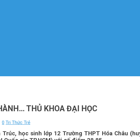
HÀNH… THỦ KHOA ĐẠI HỌC
1
0
Tri Thức Trẻ
 Trúc, học sinh lớp 12 Trường THPT Hóa Châu (huy