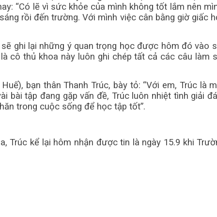
hay: “Có lẽ vì sức khỏe của mình không tốt lắm nên mì
áng rồi đến trường. Với mình việc cân bằng giờ giấc họ
, sẽ ghi lại những ý quan trọng học được hôm đó vào 
à cô thủ khoa này luôn ghi chép tất cả các câu làm sa
ế), bạn thân Thanh Trúc, bày tỏ: “Với em, Trúc là một 
ài bài tập đang gặp vấn đề, Trúc luôn nhiệt tình giải
khăn trong cuộc sống để học tập tốt”.
oa, Trúc kể lại hôm nhận được tin là ngày 15.9 khi Tr