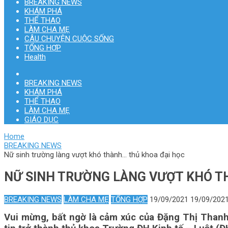
BREAKING NEWS
KHÁM PHÁ
THỂ THAO
LÀM CHA MẸ
CÂU CHUYỆN CUỘC SỐNG
TỔNG HỢP
Health
BREAKING NEWS
KHÁM PHÁ
THỂ THAO
LÀM CHA MẸ
GIÁO DỤC
Home
BREAKING NEWS
Nữ sinh trường làng vượt khó thành… thủ khoa đại học
NỮ SINH TRƯỜNG LÀNG VƯỢT KHÓ T
BREAKING NEWS
LÀM CHA MẸ
TỔNG HỢP
19/09/2021
19/09/202
Vui mừng, bất ngờ là cảm xúc của Đặng Thị Thanh