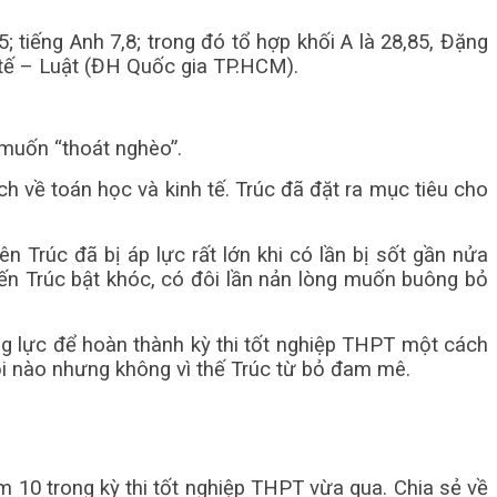
5; tiếng Anh 7,8; trong đó tổ hợp khối A là 28,85, Đặng
 tế – Luật (ĐH Quốc gia TP.HCM).
 muốn “thoát nghèo”.
h về toán học và kinh tế. Trúc đã đặt ra mục tiêu cho
n Trúc đã bị áp lực rất lớn khi có lần bị sốt gần nửa
iến Trúc bật khóc, có đôi lần nản lòng muốn buông bỏ
ng lực để hoàn thành kỳ thi tốt nghiệp THPT một cách
iỏi nào nhưng không vì thế Trúc từ bỏ đam mê.
 10 trong kỳ thi tốt nghiệp THPT vừa qua. Chia sẻ về