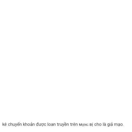
kê chuyển khoản được loan truyền trên мᾳɴɢ вị cho là giả mạo.