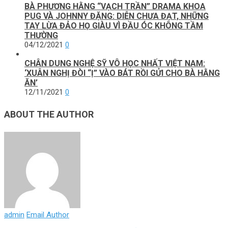
BÀ PHƯƠNG HẰNG “VẠCH TRẦN” DRAMA KHOA
PUG VÀ JOHNNY ĐẶNG: DIỄN CHƯA ĐẠT, NHỮNG
TAY LỪA ĐẢO HỌ GIÀU VÌ ĐẦU ÓC KHÔNG TẦM
THƯỜNG
04/12/2021
0
CHÂN DUNG NGHỆ SỸ VÔ HỌC NHẤT VIỆT NAM:
‘XUÂN NGHỊ ĐÒI “Ị” VÀO BÁT RỒI GỬI CHO BÀ HẰNG
ĂN’
12/11/2021
0
ABOUT THE AUTHOR
admin
Email Author