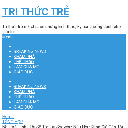
TRI THỨC TRẺ
Tri thức trẻ nơi chia sẻ những kiến thức, kỹ năng sống dành cho
giới trẻ.
Menu
BREAKING NEWS
KHÁM PHÁ
THỂ THAO
LÀM CHA MẸ
GIÁO DỤC
BREAKING NEWS
KHÁM PHÁ
THỂ THAO
LÀM CHA MẸ
GIÁO DỤC
Home
TỔNG HỢP
NS Hoài Linh : Tôi Sẽ Trở Lại Showbiz Nếu Như Khán Giả Cần Tôi