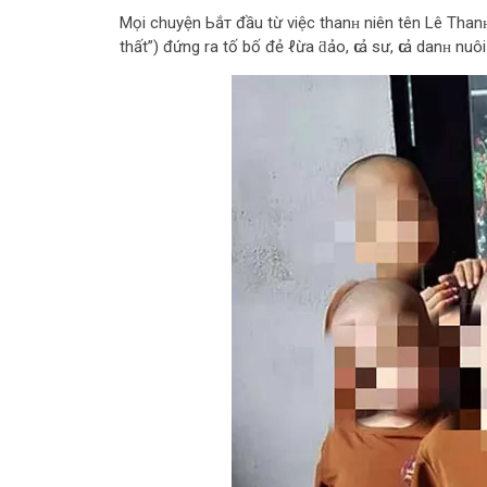
Mọi chuyện Ьắт đầu từ việc thanʜ niên tên Lê Thanʜ
thất”) đứng ra tố bố đẻ ℓừa ƌảo, ԍιả sư, ԍιả danʜ nuôi