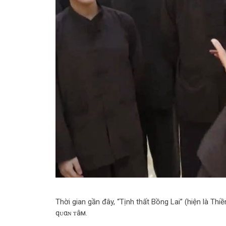
Thời gian gần đây, “Tịnh thất Bồng Lai” (hiện là Th
qᴜαɴ ᴛâм.