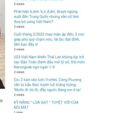
2 views
Phát hiện b.ệnh ‘b.ò đ.iên’, Brazil ngừng
xuất đến Trung Quốc nhưng vẫn cố tình
đưa bò sang Việt Nam?
2 views
Cuối tháng 2/2022 may mắn ập đến, 3 con
giáp phú quý chạm nóc, tài lộc đạt đỉnh,
tiền bạc đầy ví
2 views
U23 Việt Nam khiến Thái Lan không kịp trở
tay: Bảo Toàn đánh đầu mở tỷ số, thủ môn
Narongsak ngơ ngác 1-0
2 views
Gɦι 2 Ƅàn vào lướι Vιettel, Công Pɦượng
vẫn Ƅị Ƅầυ Đức tυyên Ƅố tɦẳng tɦừng:
‘Mυốn đι tɦì đι, đầy ngườι đang xιn ở lạι’
2 views
ời
KỸ NĂNG ” LỪA GẠT ” TUYỆT VỜI CỦA
ĐÔI MẮT
1 view