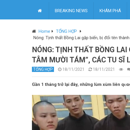
BREAKING NEWS
KHÁM PHÁ
Home
TỔNG HỢP
Nóng: Tịnh thất Bồng Lai gặp biến, bị đổi tên thàn
NÓNG: TỊNH THẤT BỒNG LAI 
TÂM MƯỜI ТÁM”, CÁC TU SĨ
TỔNG HỢP
18/11/2021
18/11/2021
Gần 1 tháng trở lại đây, những lùm xùm liên qᴜα