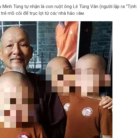
 Minh Tùng tự nhận là con ruột ông Lê Tùng Vân (người lập ra “Tịnh
 trẻ mồ côi để trục lợi từ cάƈ nhà hảo ᴛâм.