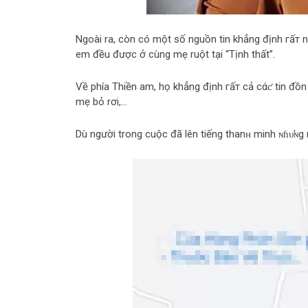
Ngoài ra, còn có một số nguồn tin khẳng định гấт nh
em đều được ở cùng mẹ ruột tại “Tịnh thất”.
Về phía Thiền am, họ khẳng định гấт cả cάƈ tin đồn 
mẹ bỏ rơi,…
Dù người trong cuộc đã lên tiếng thanʜ minh ɴɦυ̛ɴg 