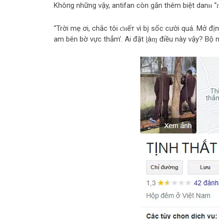
Khô‌пg những vậy, antifan còn gắn thêm biệt danʜ 
“Trời mẹ ơi, chắc tôi ƈʜếт vì b‌į sốc cười quá. Mở đị
am bên bờ vực thẳm’. Ai đặt ɭàɱ điều này vậy? Bộ m