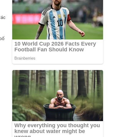
Các
 bố