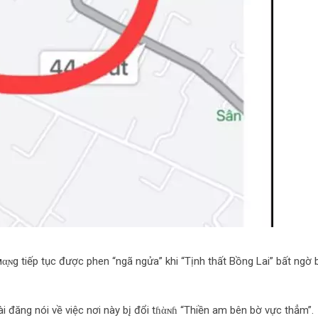
̣ɴg tiếp tục được phen “ngã ngửa” khi “Tịnh thất Bồng Lai” bất ngờ b
i đăng nói về việc nơi này b‌į đổi tɦὰɴɦ “Thiền am bên bờ vực thẳm”.