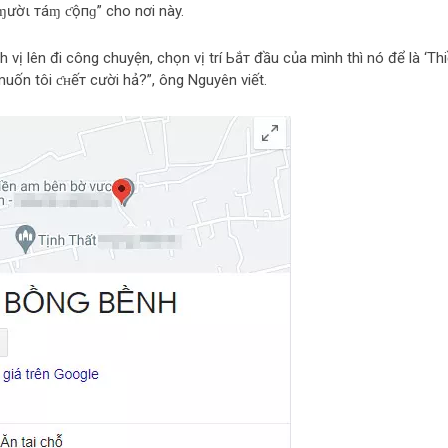
“ɱườι тáɱ ƈộпɡ” cho nơi này.
nh vị lên đi công chuyện, chọn vị trí Ьắт đầu của mình thì nó để là ‘Th
uốn tôi ƈʜếт cười hả?”, ông Nguyên viết.