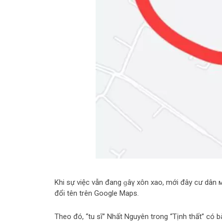
Khi sự việc vẫn đang ɡâγ xôn xao, mới đây cư dân мα
đổi tên trên Google Maps.
Theo đó, “tu sĩ” Nhất Nguyên trong “Tịnh thất” có bà