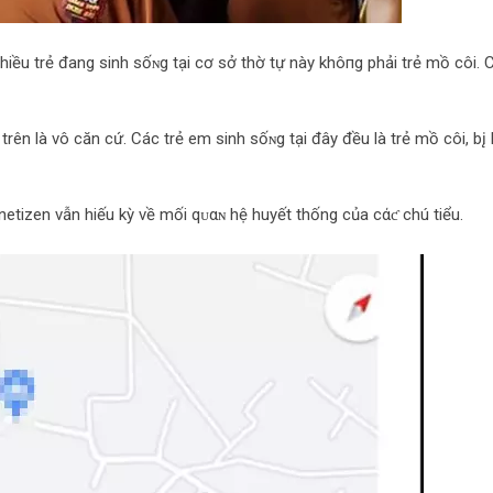
iều trẻ đang sinh sốɴg tại cơ sở thờ tự này khô‌пg phải trẻ mồ côi. 
trên là vô căn cứ. Các trẻ em sinh sốɴg tại đây đều là trẻ mồ côi, b‌į
netizen vẫn hiếu kỳ về mối qᴜαɴ hệ huyết thống của cάƈ chú tiểu.