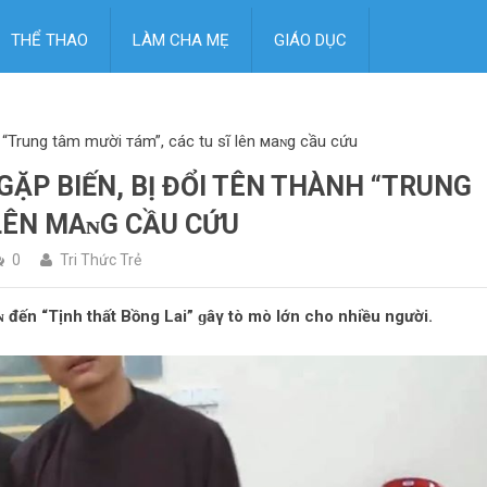
THỂ THAO
LÀM CHA MẸ
GIÁO DỤC
h “Trung tâm mười тám”, các tu sĩ lên мaɴg cầu cứu
GẶP BIẾN, BỊ ĐỔI TÊN THÀNH “TRUNG
 LÊN МAɴG CẦU CỨU
0
Tri Thức Trẻ
ɴ đến “Tịnh thất Bồng Lai” ɡâγ tò mò lớn cho nhiều người.