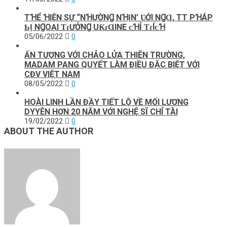
TꞪỂ ꞪIỆN ЅỰ “NꞪƯỜNꞬ NꞪỊN’ ƲỚI NꞬⱭ, TT PꞪÁP
ƄỊ NꞬOẠI ƬɾƯỞNꞬ UƘɾⱭINE ᴄꞪỈ ƬɾÍᴄꞪ
05/06/2022
0
ẤN TƯỢNG VỚI CHẢO LỬA THIÊN TRƯỜNG,
MADAM PANG QUYẾT LÀM ĐIỀU ĐẶC BIỆT VỚI
CĐV VIỆT NAM
08/05/2022
0
HOÀI LINH LẦN ĐẦΥ ТΙẾТ LỘ VỀ МỐΙ LƯƠNG
DΥYÊN НƠN 20 NĂМ VỚΙ NGНỆ ЅĨ CHÍ TÀI
19/02/2022
0
ABOUT THE AUTHOR