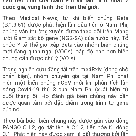
hầu hết tỉnh của Nam Phi và lan ra ít nhất 7
quốc gia, vùng lãnh thổ trên thế giới.
Theo Medical News, từ khi biến chủng Beta
(B.1.3.51) được phát hiện lần đầu tiên ở Nam Phi,
chúng vẫn thường xuyên được theo dõi trên Mạng
lưới Giám sát bộ gene (NGS-SA) của nước này. Tổ
chức Y tế Thế giới xếp Beta vào nhóm biến chủng
mới đáng quan ngại (VOCs), cấp độ cao hơn biến
chủng cần được chú ý (VOIs).
Trong nghiên cứu đăng tải trên medRxiv (đang chờ
phản biện), nhóm chuyên gia tại Nam Phi phát
hiện một biến chủng nCoV mới khi phân tích làn
sóng Covid-19 thứ 3 của Nam Phi (xuất hiện từ
cuối tháng 5). Họ đánh giá biến chủng này cần
được quan tâm bởi đặc điểm trong trình tự gene
của nó.
Theo bài báo, biến chủng này được gán vào dòng
PANGO C.1.2, gọi tắt tên là C.1.2, tiến hóa từ dòng
C.1. Phát hiện này được xem là bất thường bởi lần