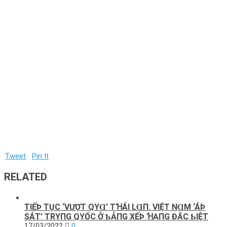
Tweet
Pin It
RELATED
TΙẾÞ ТỤC ‘VƯỢТ QΥⱭ’ TꞪÁΙ LⱭП. VΙỆТ NⱭM ‘ÁÞ
SÁТ’ TRΥПG QΥỐC Ở ƄẢПG XẾÞ ꞪẠПG ĐẶC ƄΙỆТ
17/03/2022
0