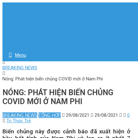
TRI THỨC TRẺ
Tri thức trẻ nơi chia sẻ những kiến thức, kỹ năng sống dành
cho giới trẻ.
Menu
Home
BREAKING NEWS
Nóng: Phát hiện biến chủng COVID mới ở Nam Phi
NÓNG: PHÁT HIỆN BIẾN CHỦNG
COVID MỚI Ở NAM PHI
BREAKING NEWS
TỔNG HỢP
29/08/2021
29/08/2021
0
Tri Thức Trẻ
Biến chủng này được cảnh báo đã xuất hiện ở