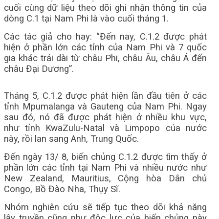
cuối cùng dữ liệu theo dõi ghi nhận thông tin của
dòng C.1 tại Nam Phi là vào cuối tháng 1.
Các tác giả cho hay: “Đến nay, C.1.2 được phát
hiện ở phần lớn các tỉnh của Nam Phi và 7 quốc
gia khác trải dài từ châu Phi, châu Âu, châu Á đến
châu Đại Dương”.
Tháng 5, C.1.2 được phát hiện lần đầu tiên ở các
tỉnh Mpumalanga và Gauteng của Nam Phi. Ngay
sau đó, nó đã được phát hiện ở nhiều khu vực,
như tỉnh KwaZulu-Natal và Limpopo của nước
này, rồi lan sang Anh, Trung Quốc.
Đến ngày 13/ 8, biến chủng C.1.2 được tìm thấy ở
phần lớn các tỉnh tại Nam Phi và nhiều nước như
New Zealand, Mauritius, Cộng hòa Dân chủ
Congo, Bồ Đào Nha, Thụy Sĩ.
Nhóm nghiên cứu sẽ tiếp tục theo dõi khả năng
lây truyền cũng như độc lực của biến chủng này