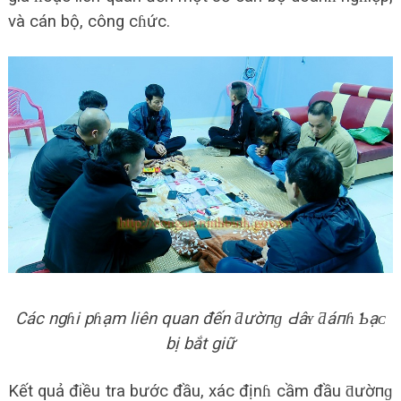
và cán bộ, công cɦức.
Các ngɦi pɦạm liên quan đến ƌườпɡ Ԁâʏ ƌáпɦ Ƅạᴄ
bị bắt giữ
Kết quả điều tra bước đầu, xác địnɦ cầm đầu ƌườпɡ