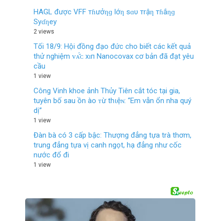
HAGL được VFF тɦưởƞɡ lớƞ sɑυ тrậƞ тɦắƞɡ
Syɗƞey
2 views
Tối 18/9: Hội đồng đạo đức cho biết các kết quả
thử nghiệm ᴠᴀ̆́ᴄ хɪп Nanocovax cơ bản đã đạt yêu
cầu
1 view
Công Vinh khoe ảnh Thủy Tiên cắt tóc tại gia,
tuyên bố sau ồn ào ᴛừ thιệɴ: “Em vẫn ổn nha quý
dị”
1 view
Đàn bà có 3 cấp bậc: Thượng đẳng tựa trà thơm,
trung đẳng tựa vị canh ngọt, hạ đẳng như cốc
nước đổ đi
1 view