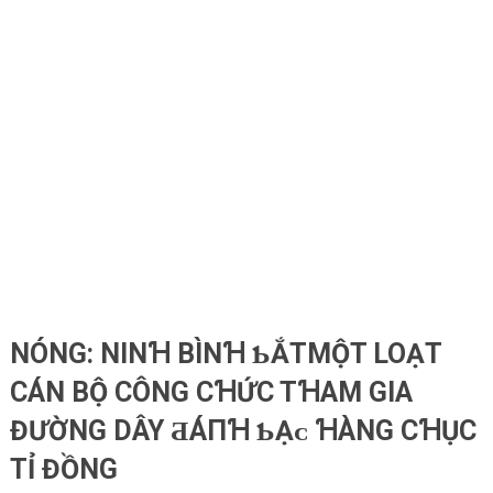
NÓNG: NINꞪ BÌNꞪ ƄẮТMỘT LOẠT
CÁN BỘ CÔNG CꞪỨC TꞪAM GIA
ĐƯỜNG DÂY ƋÁПꞪ ƄẠᴄ ꞪÀNG CꞪỤC
TỈ ĐỒNG