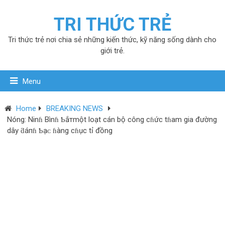
TRI THỨC TRẺ
Tri thức trẻ nơi chia sẻ những kiến thức, kỹ năng sống dành cho
giới trẻ.
Menu
Home
BREAKING NEWS
Nóng: Ninɦ Bìnɦ Ƅắтmột loạt cán bộ công cɦức tɦam gia đường
dây ƌáпɦ Ƅạᴄ ɦàng cɦục tỉ đồng