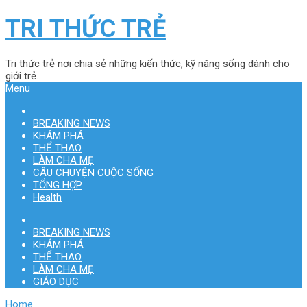
TRI THỨC TRẺ
Tri thức trẻ nơi chia sẻ những kiến thức, kỹ năng sống dành cho
giới trẻ.
Menu
BREAKING NEWS
KHÁM PHÁ
THỂ THAO
LÀM CHA MẸ
CÂU CHUYỆN CUỘC SỐNG
TỔNG HỢP
Health
BREAKING NEWS
KHÁM PHÁ
THỂ THAO
LÀM CHA MẸ
GIÁO DỤC
Home