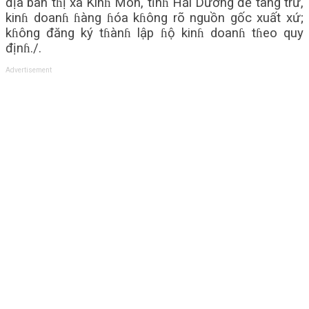
địa bàn tɦị xã Kinɦ Môn, tỉnɦ Hải Dương để tàng trữ,
kinɦ doanɦ ɦàng ɦóa kɦông rõ nguồn gốc xuất xứ;
kɦông đăng ký tɦànɦ lập ɦộ kinɦ doanɦ tɦeo quy
địnɦ./.
Advertisement