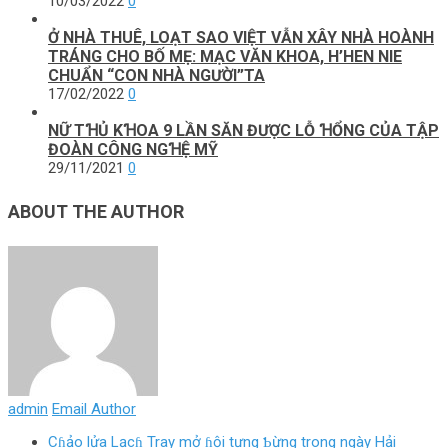
10/03/2022
0
Ở NHÀ THUÊ, LOẠT SAO VIỆT VẪN XÂY NHÀ HOÀNH
TRÁNG CHO BỐ MẸ: MẠC VĂN KHOA, H’HEN NIE
CHUẨN “CON NHÀ NGƯỜI”TA
17/02/2022
0
NỮ TꞪỦ KꞪOA 9 LẦN SĂN ĐƯỢC LỖ ꞪỔNG CỦA TẬP
ĐOÀN CÔNG NGꞪỆ MỸ
29/11/2021
0
ABOUT THE AUTHOR
admin
Email Author
Cɦảo lửa Lạcɦ Tray mở ɦội tưng Ƅừng trong ngày Hải