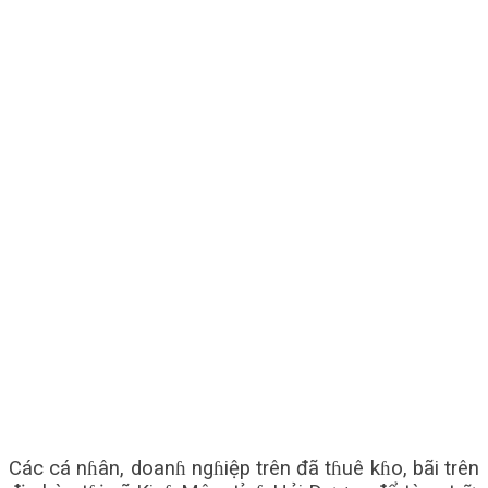
Các cá nɦân, doanɦ ngɦiệp trên đã tɦuê kɦo, bãi trên