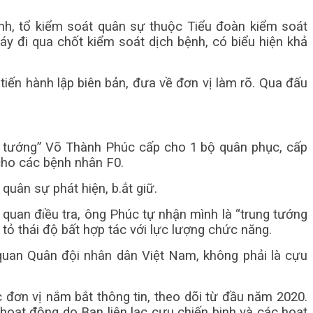
ạnh, tổ kiểm soát quân sự thuộc Tiểu đoàn kiểm soát
y đi qua chốt kiểm soát dịch bệnh, có biểu hiện khả
tiến hành lập biên bản, đưa về đơn vị làm rõ. Qua đấu
ng tướng” Võ Thành Phúc cấp cho 1 bộ quân phục, cấp
cho các bệnh nhân F0.
quân sự phát hiện, b.ắt giữ.
ơ quan điều tra, ông Phúc tự nhận mình là “trung tướng
 tỏ thái độ bất hợp tác với lực lượng chức năng.
ĩ quan Quân đội nhân dân Việt Nam, không phải là cựu
 đơn vị nắm bắt thông tin, theo dõi từ đầu năm 2020.
hoạt động do Ban liên lạc cựu chiến binh và các hoạt