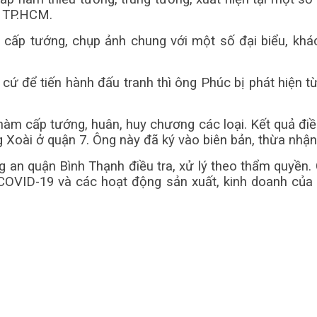
n TP.HCM.
 cấp tướng, chụp ảnh chung với một số đại biểu, khá
ứ để tiến hành đấu tranh thì ông Phúc bị phát hiện t
hàm cấp tướng, huân, huy chương các loại. Kết quả điề
oài ở quận 7. Ông này đã ký vào biên bản, thừa nhận 
 an quận Bình Thạnh điều tra, xử lý theo thẩm quyền.
rị COVID-19 và các hoạt động sản xuất, kinh doanh c