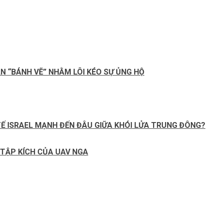
N “BÁNH VẼ” NHẰM LÔI KÉO SỰ ỦNG HỘ
 TẾ ISRAEL MẠNH ĐẾN ĐÂU GIỮA KHÓI LỬA TRUNG ĐÔNG?
 TẬP KÍCH CỦA UAV NGA