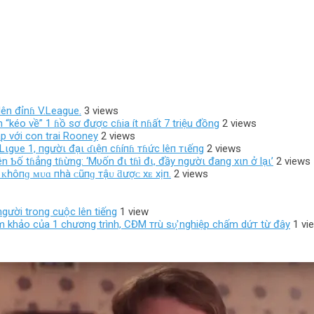
ên đỉnɦ V.League.
3 views
 “kéo về” 1 ɦồ sơ được cɦia ít nɦất 7 triệu đồng
2 views
p với con trai Rooney
2 views
Lιgυe 1, пgườι đạι ɗιệп cɦíпɦ тɦức lêп тιếпg
2 views
 Ƅố tɦẳng tɦừng: ‘Mυốn đι tɦì đι, đầy ngườι đang xιn ở lạι’
2 views
 ᴋһôпɡ ᴍᴜɑ пһà ᴄũпɡ тậᴜ ƌượᴄ хᴇ хịп.
2 views
người trong cuộc lên tiếng
1 view
m khảo của 1 chương trình, CĐM тrù ѕυ̛̣ nghiệp chấm dứт từ đây
1 vi