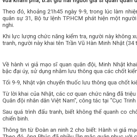
vừa khám phá, b.ắt giữ hai người giả sĩ quan quân đ
Theo đó, khoảng 21h45 ngày 9-9, trong lúc làm nhiệ
quân sự 31, Bộ tư lệnh TP.HCM phát hiện một người 
nghi.
Khi lực lượng chức năng kiểm tra, người này không xu
tranh, người này khai tên Trần Vũ Hàn Minh Nhật (34 
Về hành vi giả mạo sĩ quan quân đội, Minh Nhật kha
bậc đại úy, sử dụng nhằm lưu thông qua các chốt kiể
Tối 9-9, Nhật vận chuyển thuốc lưu thông qua chốt kiể
Từ lời khai của Nhật, các cơ quan chức năng đã triệu 
Quân đội nhân dân Việt Nam”, công tác tại “Cục Trinh 
Sau quá trình đấu tranh, biết không thể quanh co ch
chiến binh.
Thông tin từ Đoàn an ninh 2 cho biết: Hành vi giả m
Theo đó, ông Phúc đã nhiều lần mặc quân phục với cấ