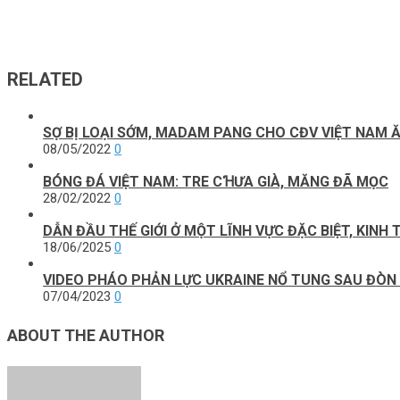
RELATED
SỢ BỊ LOẠI SỚM, MADAM PANG CHO CĐV VIỆT NAM Ă
08/05/2022
0
BÓNG ĐÁ VIỆT NAM: TRE CꞪƯA GIÀ, MĂNG ĐÃ MỌC
28/02/2022
0
DẪN ĐẦU THẾ GIỚI Ở MỘT LĨNH VỰC ĐẶC BIỆT, KINH
18/06/2025
0
VIDEO PHÁO PHẢN LỰC UKRAINE NỔ TUNG SAU ĐÒN
07/04/2023
0
ABOUT THE AUTHOR