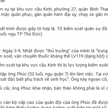
ội.
m vụ tại khu vực cầu Kinh, phường 27, quận Bình Th
mặc quân phục, gắn quân hàm đại úy, chạy xe gắn má
ất trình được giấy tờ hợp lệ. Tổ kiểm soát quân sự đã 
tuổi, ngụ TP Thủ Đức).
i: Ngày 3-9, Nhật được “thủ trưởng” của mình là “tru
m soát, vận chuyển thuốc kháng thể LV119 (dạng bột) 
m soát tại khu vực cầu Kinh thì bị lực lượng kiểm soát 
tập ông Phúc (52 tuổi, ngụ quận 7) lên làm việc. Tại c
sát đặc biệt phụ trách về sinh học”. Ông này ngoan cố,
ối cãi, ông Phúc khai nhận, bản thân không phải là s
ạo cán bộ cấp cao của quân đội của ông Phúc đã được
p hàm thiếu tướng, trung tướng, xuất hiện tại một số 