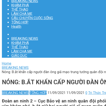
BREAKING NEWS
KHÁM PHÁ
THỂ THAO
LÀM CHA MẸ
CÂU CHUYỆN CUỘC SỐNG
TỔNG HỢP
Health
BREAKING NEWS
KHÁM PHÁ
THỂ THAO
LÀM CHA MẸ
GIÁO DỤC
Home
BREAKING NEWS
Nóng: B.ắt khẩn cấp người đàn ông giả mạo trung tướng quân đội 
NÓNG: B.ẮT KHẨN CẤP NGƯỜI ĐÀN Ô
BREAKING NEWS
TỔNG HỢP
11/09/2021
11/09/2021
0
Tri Thức Tr
Đoàn an ninh 2 – Cục Bảo vệ an ninh quân đội phố