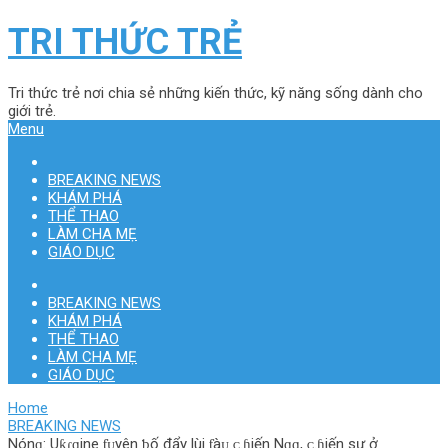
TRI THỨC TRẺ
Tri thức trẻ nơi chia sẻ những kiến thức, kỹ năng sống dành cho
giới trẻ.
Menu
BREAKING NEWS
KHÁM PHÁ
THỂ THAO
LÀM CHA MẸ
GIÁO DỤC
BREAKING NEWS
KHÁM PHÁ
THỂ THAO
LÀM CHA MẸ
GIÁO DỤC
Home
BREAKING NEWS
Nónɡ: Uƙɾɑine ƭᴜyên ƅố đẩy lùi ƭàᴜ ᴄ.ɦiến Nɡɑ, ᴄ.ɦiến ѕự ở