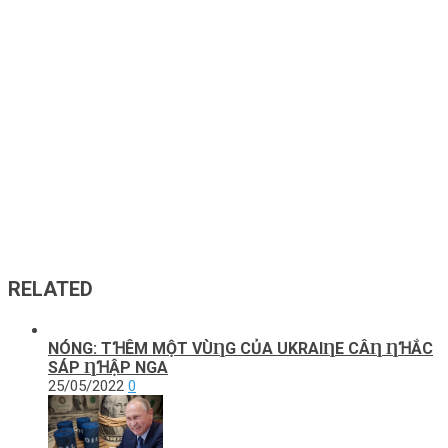
RELATED
NÓNG: TꞪÊM MỘТ VÙȠG CỦA UKRAIȠE CÂȠ ȠꞪẮC
SÁP ȠꞪẬP NGA
25/05/2022
0