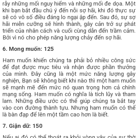
rẫy những mối nguy hiểm và những mối đe dọa. Một
khi bạn bắt đầu chú ý đến nỗi sợ hãi, khi đó thực sự
sẽ có vô số điều đáng lo ngại ập đến. Sau đó, sự sợ
hãi miễn cưỡng sẽ hình thành, gây cản trở sự phát
triển của nhân cách và cuối cùng dẫn đến trầm cảm.
Bởi vì nó cho phép năng lượng chảy đến sợ hãi.
6. Mong muốn: 125
Ham muốn khiến chúng ta phải bỏ nhiều công sức
để đạt được mục tiêu và nhận được phần thưởng
của mình. Đây cũng là một mức năng lượng gây
nghiện, Bạn sẽ không biết khi nào thì một ham muốn
sẽ mạnh mẽ đến mức nó quan trọng hơn cả chính
mạng sống. Ham muốn có nghĩa là tích lũy và tham
lam. Những điều ước có thể giúp chúng ta bắt tay
vào con đường thành tựu. Nhưng ham muốn có thể
là bàn đạp để lên một tầm cao hơn là biết.
7. Giận dữ: 150
Nếu ai đó có thể thoát ra khỏi vòng vây của sự thờ