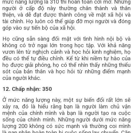
mức năng lượng là 310 thì hoàn toàn cởi mở. Những
người ở cấp độ này thường chân thành và thân
thiện, và dễ đạt được thành công về mặt xã hội và
tài chính. Họ luôn có thể giúp đỡ mọi người và đóng
góp vào sự tiến bộ của xã hội.
Họ cũng sẵn sàng đối mặt với tình hình nội bộ và
không có trở ngại lớn trong học tập. Với khả năng
vươn lên từ nghịch cảnh và học hỏi kinh nghiệm, họ
đều có thể tự điều chỉnh. Kể từ khi niềm tự hào của
họ được giải phóng, họ có thể nhìn thấy những thiếu
sót của bản thân và học hỏi từ những điểm mạnh
của người khác.
12. Chấp nhận: 350
Ở mức năng lượng này, một sự biến đổi rất lớn sẽ
xảy ra, đó là hiểu rằng bạn là người làm chủ vận
mệnh của chính mình và bạn là người tạo ra cuộc
sống của chính mình. Những người dưới mức năng
lượng 200 không có sức mạnh và thường coi mình
là nạn nhân hoàn toàn bị cuộc sống lay chuyển. Căn