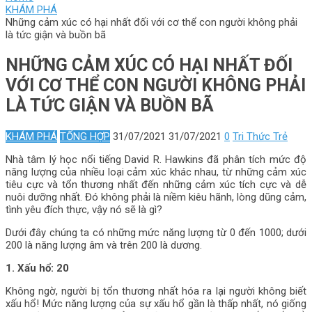
KHÁM PHÁ
Những cảm xúc có hại nhất đối với cơ thể con người không phải
là tức giận và buồn bã
NHỮNG CẢM XÚC CÓ HẠI NHẤT ĐỐI
VỚI CƠ THỂ CON NGƯỜI KHÔNG PHẢI
LÀ TỨC GIẬN VÀ BUỒN BÃ
KHÁM PHÁ
TỔNG HỢP
31/07/2021
31/07/2021
0
Tri Thức Trẻ
Nhà tâm lý học nổi tiếng David R. Hawkins đã phân tích mức độ
năng lượng của nhiều loại cảm xúc khác nhau, từ những cảm xúc
tiêu cực và tổn thương nhất đến những cảm xúc tích cực và dễ
nuôi dưỡng nhất. Đó không phải là niềm kiêu hãnh, lòng dũng cảm,
tình yêu đích thực, vậy nó sẽ là gì?
Dưới đây chúng ta có những mức năng lượng từ 0 đến 1000; dưới
200 là năng lượng âm và trên 200 là dương.
1. Xấu hổ: 20
Không ngờ, người bị tổn thương nhất hóa ra lại người không biết
xấu hổ! Mức năng lượng của sự xấu hổ gần là thấp nhất, nó giống