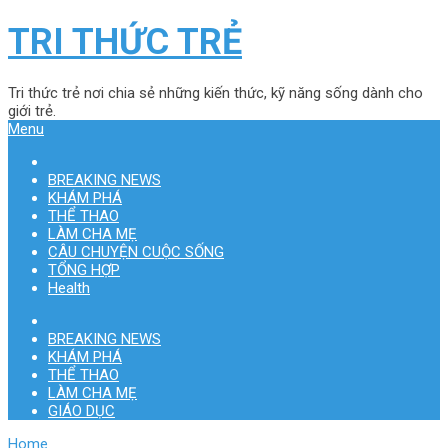
TRI THỨC TRẺ
Tri thức trẻ nơi chia sẻ những kiến thức, kỹ năng sống dành cho
giới trẻ.
Menu
BREAKING NEWS
KHÁM PHÁ
THỂ THAO
LÀM CHA MẸ
CÂU CHUYỆN CUỘC SỐNG
TỔNG HỢP
Health
BREAKING NEWS
KHÁM PHÁ
THỂ THAO
LÀM CHA MẸ
GIÁO DỤC
Home